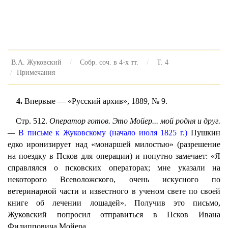
В.А. Жуковский
Собр. соч. в 4-х тт.
Т. 4
Примечания
4.
Впервые — «Русский архив», 1889, № 9.
Стр. 512.
Оператор готов. Это Мойер... мой родня и друг.
—
В письме к Жуковскому (начало июля 1825 г.)
Пушкин
едко иронизирует над «монаршей милостью» (разрешение
на поездку в Псков для операции) и попутно замечает: «Я
справлялся о псковских операторах; мне указали на
некоторого Всеволожского, очень искусного по
ветеринарной части и известного в ученом свете по своей
книге об лечении лошадей». Получив это письмо,
Жуковский попросил отправиться в Псков Ивана
Филипповича Мойера