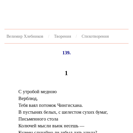
Велимир Хлебников
Творения
Стихотворения
139.
1
С утробой медною
Верблюд,
Тебя ваял потомок Чингисхана.
В пустынях белых, с шелестом сухих бумаг,
Письменного стола
Колючей мысли вьюк несешь —
Кузнец случайно ли забыл дать удила? —