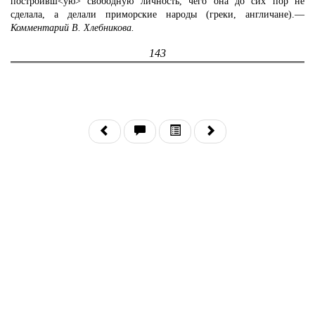
построивш<ую> свободную личность, чего она до сих пор не
сделала, а делали приморские народы (греки, англичане).—
Комментарий В. Хлебникова.
143