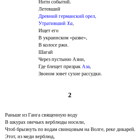
Нити событий.
Летевший
Древний германский орел,
Утративший
Ха
,
Ищет его
В украинском «разве»,
В колосе ржи.
Шагай
Через пустыню Азии,
Где блещет призрак
Аза
,
Звоном зовет сухие рассудки.
2
Раньше из Ганга священную воду
В шкурах овечьих верблюды носили,
Чтоб брызнуть по водам свинцовым на Волге, реке дикарей.
Этот, из меди верблюд,