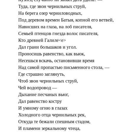
Туда, где звон чернильных струй,
На берега озер черниловодных,
Под деревом времен Батыя, копной его ветвей,
Нависших на глаза, на лоб писателя,
Семьей птенцов гнезда волос писателя,
Кто древней Галиле<е>
Дал грани большаков и угол.
Проносишь равенство, как вьюк,
Несешься вскачь, остановивши время
Над самой пропастью письменного стола, —
Где страшно заглянуть,
Чтоб звон чернильных струй,
Чей водопровод —
Дыхание песчаных вьюг,
Дал равенство костру
И умному огню в глазах
Холодного отца чернильных рек,
Откуда те бежали спешным стадом,
И пламени зеркальному чтеца,