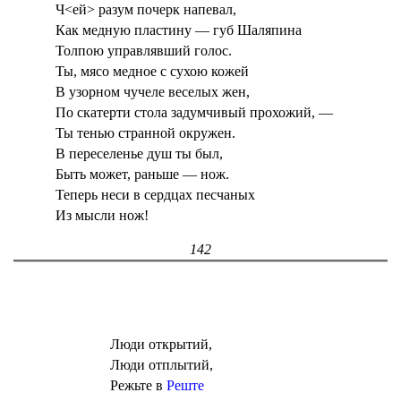
Ч<ей> разум почерк напевал,
Как медную пластину — губ Шаляпина
Толпою управлявший голос.
Ты, мясо медное с сухою кожей
В узорном чучеле веселых жен,
По скатерти стола задумчивый прохожий, —
Ты тенью странной окружен.
В переселенье душ ты был,
Быть может, раньше — нож.
Теперь неси в сердцах песчаных
Из мысли нож!
142
Люди открытий,
Люди отплытий,
Режьте в
Реште