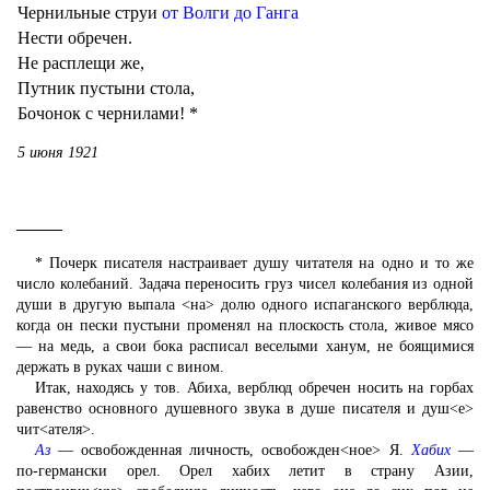
Чернильные струи
от Волги до Ганга
Нести обречен.
Не расплещи же,
Путник пустыни стола,
Бочонок с чернилами! *
5 июня 1921
* Почерк писателя настраивает душу читателя на одно и то же
число колебаний. Задача переносить груз чисел колебания из одной
души в другую выпала <на> долю одного испаганского верблюда,
когда он пески пустыни променял на плоскость стола, живое мясо
— на медь, а свои бока расписал веселыми ханум, не боящимися
держать в руках чаши с вином.
Итак, находясь у тов. Абиха, верблюд обречен носить на горбах
равенство основного душевного звука в душе писателя и душ<е>
чит<ателя>.
Аз
— освобожденная личность, освобожден<ное> Я.
Хабих
—
по-германски орел. Орел хабих летит в страну Азии,