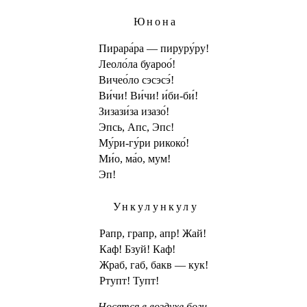
Юнона
Пирара́ра — пируру́ру!
Леоло́ла буароо́!
Вичео́ло сэсэсэ́!
Ви́чи! Ви́чи! и́би-би́!
Зизази́за изазо́!
Эпсь, Апс, Эпс!
Му́ри-гу́ри рикоко́!
Ми́о, ма́о, мум!
Эп!
Ункулункулу
Рапр, грапр, апр! Жай!
Каф! Бзуй! Каф!
Жраб, габ, бакв — кук!
Ртупт! Тупт!
Носятся в воздухе боги.