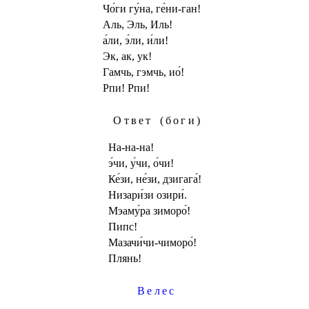
Чо́ги гу́на, ге́ни-ган!
Аль, Эль, Иль!
а́ли, э́ли, и́ли!
Эк, ак, ук!
Гамчь, гэмчь, ио́!
Рпи! Рпи!
Ответ
(боги)
На-на-на!
э́чи, у́чи, о́чи!
Ке́зи, не́зи, дзигага́!
Низари́зи озири́.
Мэаму́ра зиморо́!
Пипс!
Мазачи́чи-чиморо́!
Плянь!
Велес