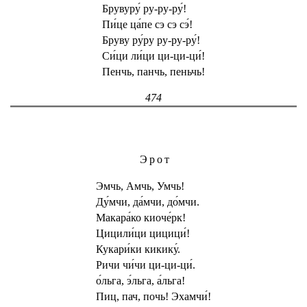
Брувуру́ ру-ру-ру́!
Пи́це ца́пе сэ сэ сэ́!
Бруву ру́ру ру-ру-ру́!
Си́ци ли́ци ци-ци-ци́!
Пенчь, панчь, пеньчь!
474
Эрот
Эмчь, Амчь, Умчь!
Ду́мчи, да́мчи, до́мчи.
Макара́ко киоче́рк!
Цицили́ци цицици́!
Кукари́ки кикику́.
Ричи чи́чи ци-ци-ци́.
о́льга, э́льга, а́льга!
Пиц, пач, почь! Эхамчи́!