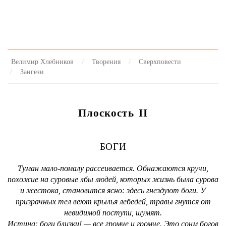
Велимир Хлебников
Творения
Сверхповести
Зангези
Плоскость II
БОГИ
Туман мало-помалу рассеивается. Обнажаются кручи,
похожие на суровые лбы людей, которых жизнь была сурова
и жестока, становится ясно: здесь гнездуют боги. У
призрачных тел веют крылья лебедей, травы гнутся от
невидимой поступи, шумят.
Истина: боги близки! — все громче и громче. Это сонм богов