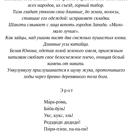
всех народов, их съезд, горный табор.
Тиэн гладит утюгом свои длинные, до земли, волосы,
ставшие его одеждой: исправляет складки.
Шангти смывает с лица копоть городов Запада. «Мало-
мало лучше».
Как зайцы, над ушами висят два снежных пушистых клока.
Длинные усы китайца.
Белая Юнона, одетая лозой зеленого хмеля, прилежным
напилком скоблит свое белоснежное плечо, очищая белый
камень от накипи.
Ункулункулу прислушивается к шуму жука, проточившего
ходы через бревно деревянного тела бога.
Эрот
Ма́ра-ро́ма,
Би́ба-бу́ль!
Укс, кукс, эль!
Редэди́ди дидиди́!
Пи́ри-пэ́пи, па-па-пи́!