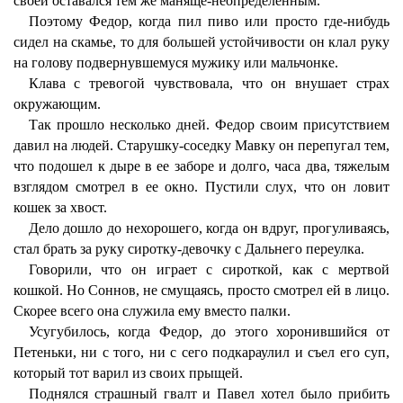
своей оставался тем же маняще-неопределенным.
Поэтому Федор, когда пил пиво или просто где-нибудь
сидел на скамье, то для большей устойчивости он клал руку
на голову подвернувшемуся мужику или мальчонке.
Клава с тревогой чувствовала, что он внушает страх
окружающим.
Так прошло несколько дней. Федор своим присутствием
давил на людей. Старушку-соседку Мавку он перепугал тем,
что подошел к дыре в ее заборе и долго, часа два, тяжелым
взглядом смотрел в ее окно. Пустили слух, что он ловит
кошек за хвост.
Дело дошло до нехорошего, когда он вдруг, прогуливаясь,
стал брать за руку сиротку-девочку с Дальнего переулка.
Говорили, что он играет с сироткой, как с мертвой
кошкой. Но Соннов, не смущаясь, просто смотрел ей в лицо.
Скорее всего она служила ему вместо палки.
Усугубилось, когда Федор, до этого хоронившийся от
Петеньки, ни с того, ни с сего подкараулил и съел его суп,
который тот варил из своих прыщей.
Поднялся страшный гвалт и Павел хотел было прибить