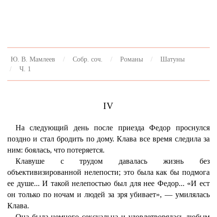
Ю. В. Мамлеев
Собр. соч.
Романы
Шатуны
Ч. 1
IV
На следующий день после приезда Федор проснулся
поздно и стал бродить по дому. Клава все время следила за
ним: боялась, что потеряется.
Клавуше с трудом давалась жизнь без
объективизированной нелепости; это была как бы подмога
ее душе... И такой нелепостью был для нее Федор... «И ест
он только по ночам и людей за зря убивает», — умилялась
Клава.
Она была немного сексуальна и удовлетворялась любым