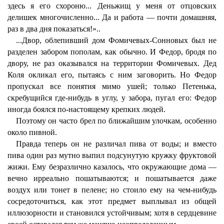
здесь я его схороню... Деньжищ у меня от отцовских
делишек многочисленно... Да и работа — почти домашняя,
раз в два дня показаться!»..
...Двор, облепивший дом Фомичевых-Сонновых был не
разделен забором пополам, как обычно. И Федор, бродя по
двору, не раз оказывался на территории Фомичевых. Дед
Коля окликал его, пытаясь с ним заговорить. Но Федор
пропускал все понятия мимо ушей; только Петенька,
скребущийся где-нибудь в углу, у забора, пугал его: Федор
иногда боялся по-настоящему крепких людей.
Поэтому он часто брел по ближайшим улочкам, особенно
около пивной.
Правда теперь он не различал пива от воды; и вместо
пива один раз мутно выпил подсунутую кружку фруктовой
жижи. Ему безразлично казалось, что окружающие дома —
вечно ирреально пошатываются; и пошатывается даже
воздух или тонет в пелене; но стоило ему на чем-нибудь
сосредоточиться, как этот предмет выплывал из общей
иллюзорности и становился устойчивым; хотя в сердцевине