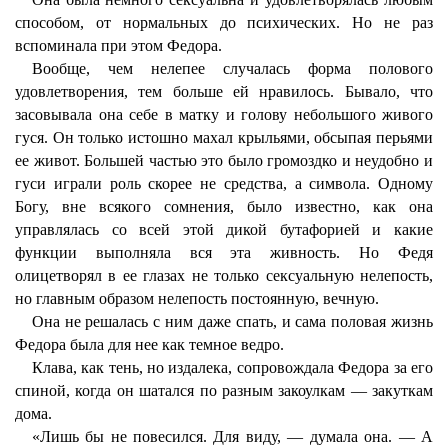
способом, от нормальных до психических. Но не раз
вспоминала при этом Федора.
Вообще, чем нелепее случалась форма полового
удовлетворения, тем больше ей нравилось. Бывало, что
засовывала она себе в матку и голову небольшого живого
гуся. Он только истошно махал крыльями, обсыпая перьями
ее живот. Большей частью это было громоздко и неудобно и
гуси играли роль скорее не средства, а символа. Одному
Богу, вне всякого сомнения, было известно, как она
управлялась со всей этой дикой бутафорией и какие
функции выполняла вся эта живность. Но Федя
олицетворял в ее глазах не только сексуальную нелепость,
но главным образом нелепость постоянную, вечную.
Она не решалась с ним даже спать, и сама половая жизнь
Федора была для нее как темное ведро.
Клава, как тень, но издалека, сопровождала Федора за его
спиной, когда он шатался по разным закоулкам — закуткам
дома.
«Лишь бы не повесился. Для виду, — думала она. — А