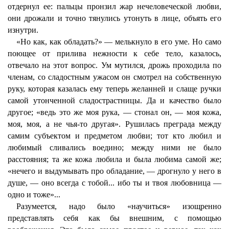
отдернул ее: пальцы пронзил жар нечеловеческой любви,
они дрожали и точно тянулись утонуть в лице, объять его
изнутри.
«Но как, как обладать?» — мелькнуло в его уме. Но само
поющее от прилива нежности к себе тело, казалось,
отвечало на этот вопрос. Ум мутился, дрожь проходила по
членам, со сладостным ужасом он смотрел на собственную
руку, которая казалась ему теперь желанней и слаще ручки
самой утонченной сладострастницы. Да и качество было
другое; «ведь это же моя рука, — стонал он, — моя кожа,
моя, моя, а не чья-то другая». Рушилась преграда между
самим субъектом и предметом любви; тот кто любил и
любимый сливались воедино; между ними не было
расстояния; та же кожа любила и была любима самой же;
«нечего и выдумывать про обладание, — дрогнуло у него в
душе, — оно всегда с тобой... ибо ты и твоя любовница —
одно и тоже»...
Разумеется, надо было «научиться» изощренно
представлять себя как бы внешним, с помощью