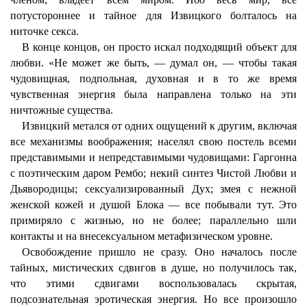
потустороннее и тайное для Извицкого болталось на
ниточке секса.
В конце концов, он просто искал подходящий объект для
любви. «Не может же быть, — думал он, — чтобы такая
чудовищная, подпольная, духовная и в то же время
чувственная энергия была направлена только на эти
ничтожные существа.
Извицкий метался от одних ощущений к другим, включая
все механизмы воображения; населял свою постель всеми
представимыми и непредставимыми чудовищами: Гаргонна
с поэтическим даром Рембо; некий синтез Чистой Любви и
Дьявородицы; сексуализированный Дух; змея с нежной
женской кожей и душой Блока — все побывали тут. Это
примиряло с жизнью, но не более; параллельно шли
контакты и на внесексуальном метафизическом уровне.
Освобождение пришло не сразу. Оно началось после
тайных, мистических сдвигов в душе, но получилось так,
что этими сдвигами воспользовалась скрытая,
подсознательная эротическая энергия. Но все произошло