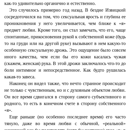
как-то удивительно органично и естественно.
Это случилось примерно год назад. В бездне Извицкий
сосредоточился на том, что сексуальная ярость и глубина ее
проникновения у него увеличивается, чем ближе к «я»
предмет любви. Кроме того, он стал замечать, что его, чаще
спонтанные, прикосновения рукой к собственной коже (будь
то на груди или на другой руке) вызывают в нем какую-то
особенную сексуальную дрожь. Это ощущение было совсем
иного качества, чем если бы его кожи касалась чужая
(скажем, женская) рука. В этой дрожи заключалось что-то до
боли интимное и непосредственное. Как будто рушилась
какая-то завеса.
Наконец он видел также, что нечто странное происходит
не только с чувственным, но и с духовным объектом любви.
Он все время сдвигался в сторону самого субъективного и
родного, то есть в конечном счете в сторону собственного
«я».
Еще раньше (но особенно последнее время) его часто
тянуло, даже во время любви с обычной, «реальной»