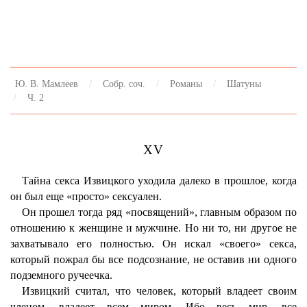
Ю. В. Мамлеев
Собр. соч.
Романы
Шатуны
Ч. 2
XV
Тайна секса Извицкого уходила далеко в прошлое, когда
он был еще «просто» сексуален.
Он прошел тогда ряд «посвящений», главным образом по
отношению к женщине и мужчине. Но ни то, ни другое не
захватывало его полностью. Он искал «своего» секса,
который пожрал бы все подсознание, не оставив ни одного
подземного ручеечка.
Извицкий считал, что человек, который владеет своим
членом, владеет всем миром. Ибо весь мир, все