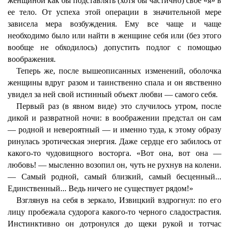
женщиной как бы подставлять (хотя бы частично) свое «я» в
ее тело. От успеха этой операции в значительной мере
зависела мера возбуждения. Ему все чаще и чаще
необходимо было или найти в женщине себя или (без этого
вообще не обходилось) допустить подлог с помощью
воображения.
Теперь же, после вышеописанных изменений, оболочка
женщины вдруг разом и таинственно спала и он явственно
увидел за ней свой истинный объект любви — самого себя.
Первый раз (в явном виде) это случилось утром, после
дикой и развратной ночи: в воображении предстал он сам
— родной и невероятный — и именно туда, к этому образу
ринулась эротическая энергия. Даже сердце его забилось от
какого-то чудовищного восторга. «Вот она, вот она —
любовь! — мысленно возопил он, чуть не рухнув на колени.
— Самый родной, самый близкий, самый бесценный...
Единственный... Ведь ничего не существует рядом!»
Взглянув на себя в зеркало, Извицкий вздрогнул: по его
лицу пробежала судорога какого-то черного сладострастия.
Инстинктивно он дотронулся до щеки рукой и тотчас