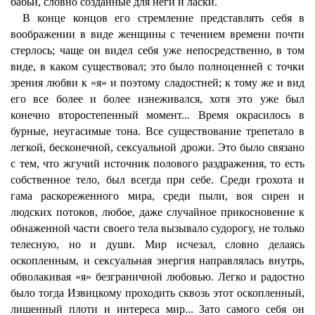
бабьи, словно созданные для неги и ласки.
В конце концов его стремление представлять себя в
воображении в виде женщины с течением времени почти
стерлось; чаще он видел себя уже непосредственно, в том
виде, в каком существовал; это было полноценней с точки
зрения любви к «я» и поэтому сладостней; к тому же и вид
его все более и более изнеживался, хотя это уже был
конечно второстепенный момент... Время окрасилось в
бурные, неугасимые тона. Все существование трепетало в
легкой, бесконечной, сексуальной дрожи. Это было связано
с тем, что жгучий источник полового раздражения, то есть
собственное тело, был всегда при себе. Среди грохота и
гама раскореженного мира, среди пыли, воя сирен и
людских потоков, любое, даже случайное прикосновение к
обнаженной части своего тела вызывало судорогу, не только
телесную, но и души. Мир исчезал, словно делаясь
оскопленным, и сексуальная энергия направлялась внутрь,
обволакивая «я» безграничной любовью. Легко и радостно
было тогда Извицкому проходить сквозь этот оскопленный,
лишенный плоти и интереса мир... Зато самого себя он