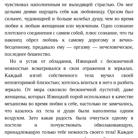
чувствовал наполненным не выходящей страстью. Он мог
целыми днями ощущать себя как любовницу. Оргазм был
сильнее, чудовищней и больше колебал душу, чем во время
любви к любым женщинам или мужчинам. Одно сознание
плотского соединения с самим собой, плюс сознание, что ты
наконец обрел любовь к самому дорогому и вечно-
бесценному, придавало ему — оргазму — нечеловеческое,
последнее бешенство.
Но и устав от обладания, Извицкий с бесконечной
нежностью всматривался в свои отражения в зеркалах.
Каждый изгиб собственного тела мучил своей
неповторимой близостью; хотелось впиться в него и разбить
зеркало. От мира сквозило бесконечной пустотой; даже
женщины, которых Извицкий порой использовал в качестве
механизма во время любви к себе, настолько не замечались,
что казалось их тела и души были наполнены одним
воздухом. Зато какая радость была очнуться одному в
постели и почувствовать обволакивающую,
принадлежащую только тебе нежность своего тела! Каждое