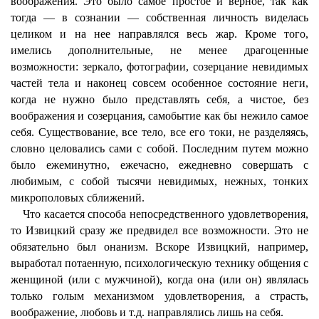
воображения. Это было самое простое и верное, так как
тогда — в сознании — собственная личность виделась
целиком и на нее направлялся весь жар. Кроме того,
имелись дополнительные, не менее драгоценные
возможности: зеркало, фотографии, созерцание невидимых
частей тела и наконец совсем особенное состояние неги,
когда не нужно было представлять себя, а чистое, без
воображения и созерцания, самобытие как бы нежило самое
себя. Существование, все тело, все его токи, не разделяясь,
словно целовались сами с собой. Последним путем можно
было ежеминутно, ежечасно, ежедневно совершать с
любимым, с собой тысячи невидимых, нежных, тонких
микрополовых сближений.
Что касается способа непосредственного удовлетворения,
то Извицкий сразу же предвидел все возможности. Это не
обязательно был онанизм. Вскоре Извицкий, например,
выработал потаенную, психологическую технику общения с
женщиной (или с мужчиной), когда она (или он) являлась
только голым механизмом удовлетворения, а страсть,
воображение, любовь и т.д. направлялись лишь на себя.