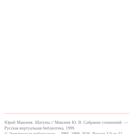
Юрий Мамлеев. Шатуны // Мамлеев Ю. В. Собрание сочинений. —
Русская виртуальная библиотека, 1999.
© Электронная публикация — РВБ, 1999–2026. Версия 3.0 от 22