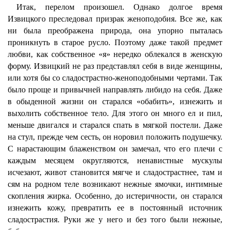
Итак, перелом произошел. Однако долгое время
Извицкого преследовал призрак женоподобия. Все же, как
ни была преображена природа, она упорно пыталась
проникнуть в старое русло. Поэтому даже такой предмет
любви, как собственное «я» нередко облекался в женскую
форму. Извицкий не раз представлял себя в виде женщины,
или хотя бы со сладострастно-женоподобными чертами. Так
было проще и привычней направлять либидо на себя. Даже
в обыденной жизни он старался «обабить», изнежить и
выхолить собственное тело. Для этого он много ел и пил,
меньше двигался и старался спать в мягкой постели. Даже
на стул, прежде чем сесть, он норовил положить подушечку.
С нарастающим блаженством он замечал, что его плечи с
каждым месяцем округляются, ненавистные мускулы
исчезают, живот становится мягче и сладострастнее, там и
сям на родном теле возникают нежные ямочки, интимные
скопления жирка. Особенно, до истеричности, он старался
изнежить кожу, превратить ее в постоянный источник
сладострастия. Руки же у него и без того были нежные,