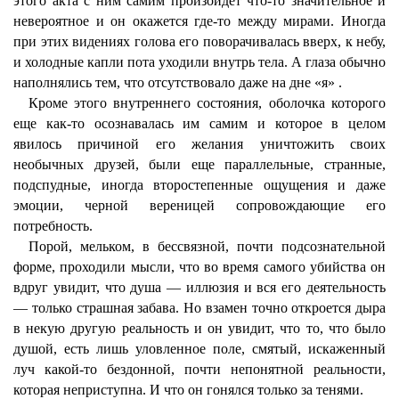
этого акта с ним самим произойдет что-то значительное и
невероятное и он окажется где-то между мирами. Иногда
при этих видениях голова его поворачивалась вверх, к небу,
и холодные капли пота уходили внутрь тела. А глаза обычно
наполнялись тем, что отсутствовало даже на дне «я» .
Кроме этого внутреннего состояния, оболочка которого
еще как-то осознавалась им самим и которое в целом
явилось причиной его желания уничтожить своих
необычных друзей, были еще параллельные, странные,
подспудные, иногда второстепенные ощущения и даже
эмоции, черной вереницей сопровождающие его
потребность.
Порой, мельком, в бессвязной, почти подсознательной
форме, проходили мысли, что во время самого убийства он
вдруг увидит, что душа — иллюзия и вся его деятельность
— только страшная забава. Но взамен точно откроется дыра
в некую другую реальность и он увидит, что то, что было
душой, есть лишь уловленное поле, смятый, искаженный
луч какой-то бездонной, почти непонятной реальности,
которая неприступна. И что он гонялся только за тенями.