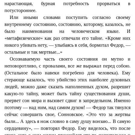
нарастающая, бурная потребность прорваться в
потустороннее.
Или иными словами поступить согласно своему
внутреннему состоянию, состоянию, которому, казалось, не
было наименования на человеческом языке. И
«метафизические» как раз отвечали его тайне. «Кроме них
никого убивать нету, — улыбаясь в себя, бормотал Федор, —
остальные и так мертвые...»
Осознаваемую часть своего состояния он мутно и
неповоротливо, с провалами, все же выражал перед собою.
(Остальное было навеки погребено для человека). Ему
стерающе казалось, что убийство этих наиболее духовных
людей, можно даже сказать наполненных духом, разрешит
какую-то тайну, может быть тайну существования души,
прервет сон мира и вызовет сдвиг в запредельном. Именно
поэтому — над ним, над самим духом! — Федор так тянулся
сейчас совершить свое, Сонновское. «Это что за жертвы
были... А здесь я нож словно в саму душу вонзаю... В самую
сердцевину», — повторял Федор. Ему виделось, что после