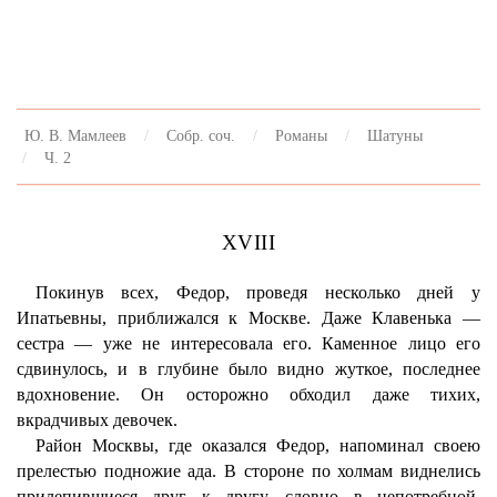
Ю. В. Мамлеев
Собр. соч.
Романы
Шатуны
Ч. 2
XVIII
Покинув всех, Федор, проведя несколько дней у
Ипатьевны, приближался к Москве. Даже Клавенька —
сестра — уже не интересовала его. Каменное лицо его
сдвинулось, и в глубине было видно жуткое, последнее
вдохновение. Он осторожно обходил даже тихих,
вкрадчивых девочек.
Район Москвы, где оказался Федор, напоминал своею
прелестью подножие ада. В стороне по холмам виднелись
прилепившиеся друг к другу, словно в непотребной,