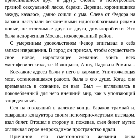
грязной сексуальной ласке, бараки. Деревца, хоронившиеся
между, казалось, давно сошли с ума. Слева от Федора на
бараки наступали бесконечными идиотообразными рядами
новые, не отличимые друг от друга, дома-коробочки. Это
была испорченная Москва, исковерканный район.
С умеренным удовольствием Федор впитывал в себя
запахи извращения. В город он приехал, чтобы осуществить
свое новое, нарастающее желание: убить всех
«метафизических», т.е. Извицкого, Анну, Падова и Ремина...
Кое-какие адреса были у него в кармане. Уничтожающая
мозг, остановившаяся радость была в его душе. Когда она
врезывалась в сознание, он выл. Выл — вглядываясь в
поколебленный для него внешний мир, как в уползающий
запредельный.
Сел на отходящий в далекие концы бараков трамвай и,
ошарашив кондуктора своим непомерно-мертвым взглядом,
взял билет. Отошел в сторону и, пожевав, съел билет, мутно
оглядывая серое непроходимое пространство вдали.
Причиной его смертоносного желания была