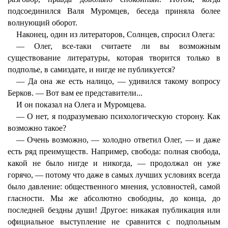
подсоединился Валя Муромцев, беседа приняла более
волнующий оборот.
Наконец, один из литераторов, Солнцев, спросил Олега:
— Олег, все-таки считаете ли вы возможным
существование литературы, которая творится только в
подполье, в самиздате, и нигде не публикуется?
— Да она же есть налицо, — удивился такому вопросу
Берков. — Вот вам ее представители...
И он показал на Олега и Муромцева.
— О нет, я подразумеваю психологическую сторону. Как
возможно такое?
— Очень возможно, — холодно ответил Олег, — и даже
есть ряд преимуществ. Например, свобода: полная свобода,
какой не было нигде и никогда, — продолжал он уже
горячо, — потому что даже в самых лучших условиях всегда
было давление: общественного мнения, условностей, самой
гласности. Мы же абсолютно свободны, до конца, до
последней бездны души! Другое: никакая публикация или
официальное выступление не сравнится с подпольным