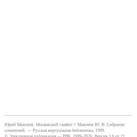
Юрий Мамлеев. Московский гамбит // Мамлеев Ю. В. Собрание
сочинений. — Русская виртуальная библиотека, 1999.
© Электронная публикация — РВБ, 1999–2026. Версия 3.0 от 22