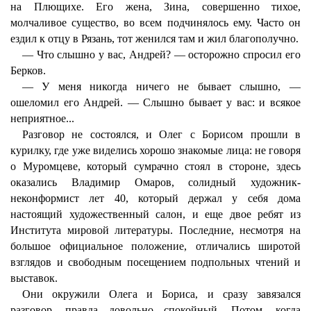
на Плющихе. Его жена, Зина, совершенно тихое,
молчаливое существо, во всем подчинялось ему. Часто он
ездил к отцу в Рязань, тот женился там и жил благополучно.
— Что слышно у вас, Андрей? — осторожно спросил его
Берков.
— У меня никогда ничего не бывает слышно, —
ошеломил его Андрей. — Слышно бывает у вас: и всякое
неприятное...
Разговор не состоялся, и Олег с Борисом прошли в
курилку, где уже виделись хорошо знакомые лица: не говоря
о Муромцеве, который сумрачно стоял в стороне, здесь
оказались Владимир Омаров, солидный художник-
неконформист лет 40, который держал у себя дома
настоящий художественный салон, и еще двое ребят из
Института мировой литературы. Последние, несмотря на
большое официальное положение, отличались широтой
взглядов и свободным посещением подпольных чтений и
выставок.
Они окружили Олега и Бориса, и сразу завязался
разговор, правда довольно спокойный. Потом, когда