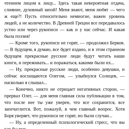
чтением лицом к лицу... Здесь такая невероятная отдача,
слияние, духовный запой! Меня знают, меня любят — чего
ж еще?! Пусть относительно немногие, важен уровень
людей, а не количество. В Древней Греции все передавалось
устно или через рукописи — как и у нас сейчас. И какая
была поэзия!
— Кроме того, рукописи не горят, — продолжил Берков.
— В будущем, я думаю, все будет издано, и в этом странном
будущем прекрасные русские люди будут читать наши
книги, и переживать... и поражаться, какими были их...
— Ну, прекрасные русские люди, особенно девушки, и
сейчас восхищаются Олегом, — улыбнулся Солнцев, —
насколько я слышал...
— Конечно, никто не отрицает негативных сторон, —
прервал Олег, — для меня главная сила публикации в том,
что после нее ты уже уверен, что все сохранится, все
запечатлится. Вот, пожалуй, в чем главный вопрос. Хотя
Боря уверяет, что рукописи не горят, но были случаи...
— Ну, а определенный психологический стресс, что вы
как бы вне...