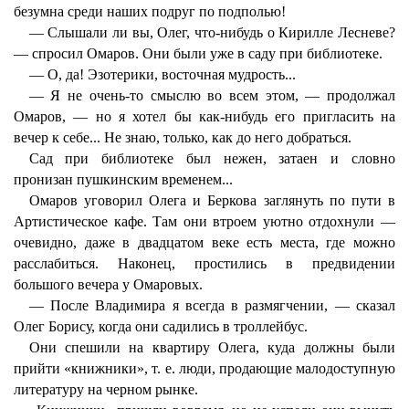
безумна среди наших подруг по подполью!
— Слышали ли вы, Олег, что-нибудь о Кирилле Лесневе?
— спросил Омаров. Они были уже в саду при библиотеке.
— О, да! Эзотерики, восточная мудрость...
— Я не очень-то смыслю во всем этом, — продолжал
Омаров, — но я хотел бы как-нибудь его пригласить на
вечер к себе... Не знаю, только, как до него добраться.
Сад при библиотеке был нежен, затаен и словно
пронизан пушкинским временем...
Омаров уговорил Олега и Беркова заглянуть по пути в
Артистическое кафе. Там они втроем уютно отдохнули —
очевидно, даже в двадцатом веке есть места, где можно
расслабиться. Наконец, простились в предвидении
большого вечера у Омаровых.
— После Владимира я всегда в размягчении, — сказал
Олег Борису, когда они садились в троллейбус.
Они спешили на квартиру Олега, куда должны были
прийти «книжники», т. е. люди, продающие малодоступную
литературу на черном рынке.