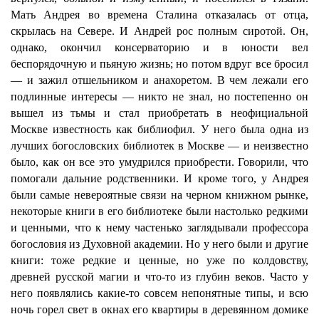
Мать Андрея во времена Сталина отказалась от отца,
скрылась на Севере. И Андрей рос полным сиротой. Он,
однако, окончил консерваторию и в юности вел
беспорядочную и пьяную жизнь; но потом вдруг все бросил
— и зажил отшельником и анахоретом. В чем лежали его
подлинные интересы — никто не знал, но постепенно он
вышел из тьмы и стал приобретать в неофициальной
Москве известность как библиофил. У него была одна из
лучших богословских библиотек в Москве — и неизвестно
было, как он все это умудрился приобрести. Говорили, что
помогали дальние родственники. И кроме того, у Андрея
были самые невероятные связи на черном книжном рынке,
некоторые книги в его библиотеке были настолько редкими
и ценными, что к нему частенько заглядывали профессора
богословия из Духовной академии. Но у него были и другие
книги: тоже редкие и ценные, но уже по колдовству,
древней русской магии и что-то из глубин веков. Часто у
него появлялись какие-то совсем непонятные типы, и всю
ночь горел свет в окнах его квартиры в деревянном домике