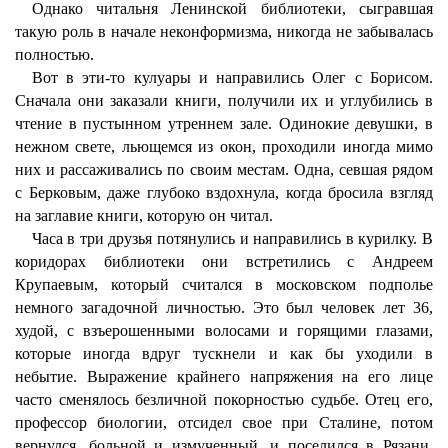
Однако читальня Ленинской библиотеки, сыгравшая
такую роль в начале неконформизма, никогда не забывалась
полностью.
Вот в эти-то кулуары и направились Олег с Борисом.
Сначала они заказали книги, получили их и углубились в
чтение в пустынном утреннем зале. Одинокие девушки, в
нежном свете, льющемся из окон, проходили иногда мимо
них и рассаживались по своим местам. Одна, севшая рядом
с Берковым, даже глубоко вздохнула, когда бросила взгляд
на заглавие книги, которую он читал.
Часа в три друзья потянулись и направились в курилку. В
коридорах библиотеки они встретились с Андреем
Крупаевым, который считался в московском подполье
немного загадочной личностью. Это был человек лет 36,
худой, с взъерошенными волосами и горящими глазами,
которые иногда вдруг тускнели и как бы уходили в
небытие. Выражение крайнего напряжения на его лице
часто сменялось безличной покорностью судьбе. Отец его,
профессор биологии, отсидел свое при Сталине, потом
вернулся, больной и измученный, и поселился в Рязани.