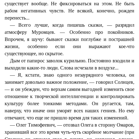
существует вообще. Не фиксироваться на этом. Не быть
рабом негативных чувств. Не всякий, конечно, рожден
перенесть...
— Всего лучше, когда пишешь сказки, — разрядил
атмосферу Муромцев. — Особенно про покойников.
Впрочем, я шучу: бывают сказки поглубже и пострашней
жизни, особенно если они выражают кое-что
существующее, но скрытое.
Дым от папирос заволок курильню. Постоянно входили и
выходили какие-то люди. Слова исчезали в воздухе...
— Я, кстати, знаю одного незаурядного человека, он
занимает довольно важное положение, — говорил Солнцев,
— и он убежден, что верхам самим выгодней изменить свое
отношение к творческой интеллигенции и контролировать
культуру более тонкими методами. Он ругается, там,
наверху, что иначе они уморят всех наших гениев. Но ему
отвечают, что еще не пришло время для таких изменений.
— Олег Тимофеевич, — отозвал Олега в сторону Омаров,
хранивший все это время чуть-чуть скорбное молчание (при