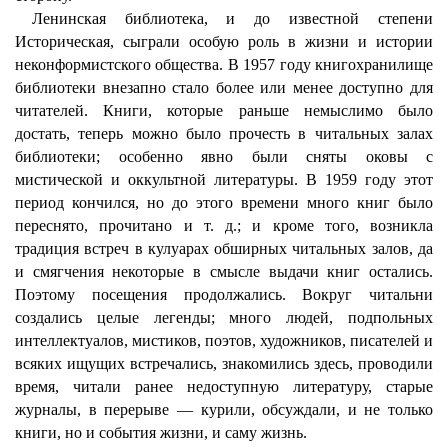
Ленинская библиотека, и до известной степени
Историческая, сыграли особую роль в жизни и истории
неконформистского общества. В 1957 году книгохранилище
библиотеки внезапно стало более или менее доступно для
читателей. Книги, которые раньше немыслимо было
достать, теперь можно было прочесть в читальных залах
библиотеки; особенно явно были сняты оковы с
мистической и оккультной литературы. В 1959 году этот
период кончился, но до этого времени много книг было
переснято, прочитано и т. д.; и кроме того, возникла
традиция встреч в кулуарах обширных читальных залов, да
и смягчения некоторые в смысле выдачи книг остались.
Поэтому посещения продолжались. Вокруг читальни
создались целые легенды; много людей, подпольных
интеллектуалов, мистиков, поэтов, художников, писателей и
всяких ищущих встречались, знакомились здесь, проводили
время, читали ранее недоступную литературу, старые
журналы, в перерыве — курили, обсуждали, и не только
книги, но и события жизни, и саму жизнь.