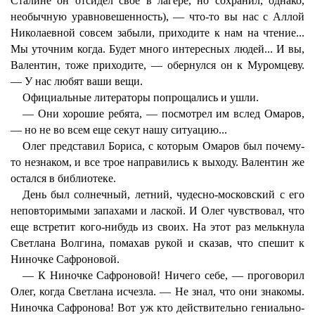
Сталине он отсидел свое в лагере, но сохранил, однако,
необычную уравновешенность), — что-то вы нас с Аллой
Николаевной совсем забыли, приходите к нам на чтение...
Мы уточним когда. Будет много интересных людей... И вы,
Валентин, тоже приходите, — обернулся он к Муромцеву.
— У нас любят ваши вещи.
Официальные литераторы попрощались и ушли.
— Они хорошие ребята, — посмотрел им вслед Омаров,
— но не во всем еще секут нашу ситуацию...
Олег представил Бориса, с которым Омаров был почему-
то незнаком, и все трое направились к выходу. Валентин же
остался в библиотеке.
День был солнечный, летний, чудесно-московский с его
неповторимыми запахами и лаской. И Олег чувствовал, что
еще встретит кого-нибудь из своих. На этот раз мелькнула
Светлана Волгина, помахав рукой и сказав, что спешит к
Ниночке Сафроновой.
— К Ниночке Сафроновой! Ничего себе, — проговорил
Олег, когда Светлана исчезла. — Не знал, что они знакомы.
Ниночка Сафронова! Вот уж кто действительно гениально-