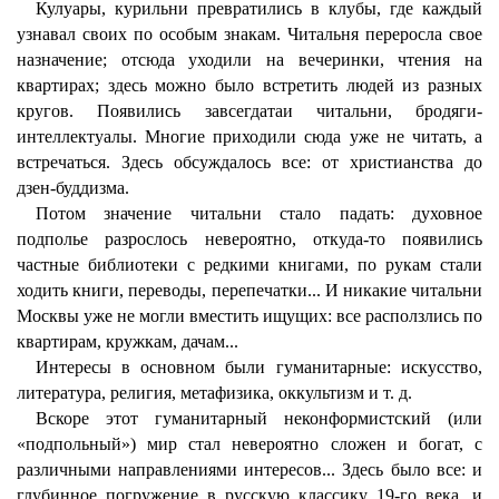
Кулуары, курильни превратились в клубы, где каждый
узнавал своих по особым знакам. Читальня переросла свое
назначение; отсюда уходили на вечеринки, чтения на
квартирах; здесь можно было встретить людей из разных
кругов. Появились завсегдатаи читальни, бродяги-
интеллектуалы. Многие приходили сюда уже не читать, а
встречаться. Здесь обсуждалось все: от христианства до
дзен-буддизма.
Потом значение читальни стало падать: духовное
подполье разрослось невероятно, откуда-то появились
частные библиотеки с редкими книгами, по рукам стали
ходить книги, переводы, перепечатки... И никакие читальни
Москвы уже не могли вместить ищущих: все расползлись по
квартирам, кружкам, дачам...
Интересы в основном были гуманитарные: искусство,
литература, религия, метафизика, оккультизм и т. д.
Вскоре этот гуманитарный неконформистский (или
«подпольный») мир стал невероятно сложен и богат, с
различными направлениями интересов... Здесь было все: и
глубинное погружение в русскую классику 19-го века, и