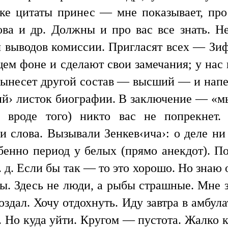
ке цитаты принес — мне показывает, про
ва и др. Должны и про вас все знать. Н
 выводов комиссии. Пригласят всех — Зиф,
щем фоне и сделают свои замечания; у нас
ынесет другой состав — высший — и напе
ий› листок биографии. В заключение — «м
и вроде того) никто вас не попрекнет
 слова. Вызывали Зенкев‹ича›: о деле ни с
бенно период у белых (прямо анекдот). По
 т. д. Если бы так — то это хорошо. Но знаю
ы. Здесь не люди, а рыбы страшные. Мне 
поздал. Хочу отдохнуть. Иду завтра в амбу
е. Но куда уйти. Кругом — пустота. Жалко 