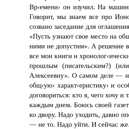
Вр‹емени› он изучил. На машин
Говорит, мы знаем все про Ионо
созвано заседание для оглашения
«Пусть узнают свое место на об
ними не допустим». А решение в
все мои книги и хронолог‹ическ
прошлым (писательским?) (ил
Алексеевну». О самом деле — ни
общ‹ую› характ‹еристику› и осо
договориться: кто я, чего хочу и
каждым днем. Боюсь своей газет
ко двору. Надо уходить, давно о
— не то. Надо уйти. И сейчас ж