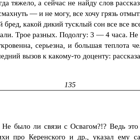
гда тяжело, а сейчас не найду слов расска
 смахнуть — и не могу, все хочу грязь отмыт
й бред, какой дикий тусклый сон все все вс
али. Трое разных. Подолгу: 3 — 4 часа. Не 
кровенна, серьезна, и большая теплота че
ледний вызов к какому-то доценту: рассказ
135
 Не было ли связи с Освагом?!? Ведь это
ихи про Керенского и др., указал ему с