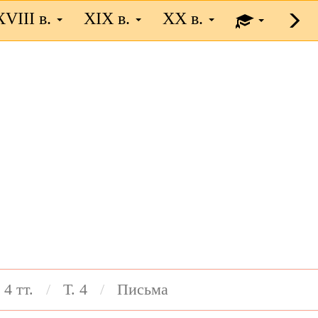
XVIII в.
XIX в.
XX в.
 4 тт.
Т. 4
Письма