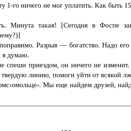
у 1-го ничего не мог уплатить. Как быть 1
ь. Минута такая! [Сегодня в Фоспе за
чему?)]
епоправимо. Разрыв — богатство. Надо его
 я думаю.
е спеши приездом, он ничего не изменит
ь твердую линию, помоги уйти от всякой 
омс‹омольце›. Мы еще найдем друзей, найд