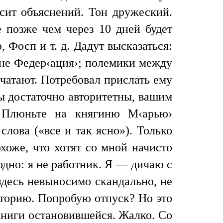
сит объяснений. Тон дружеский.
е позже чем через 10 дней будет
 Фосп и т. д. Дадут высказаться:
 не Федер‹ация›; полемики между
чатают. Потребовал прислать ему
ы достаточно авторитетны, вашим
. Плюньте на княгиню М‹арью›
лова («все и так ясно»). Только
хоже, что хотят со мной начисто
 одно: я не работник. Я — дичаю с
здесь невыносимо скандально, не
латорию. Попробую отпуск? Но это
книги остановившейся. Жалко. Со