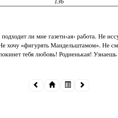
136
подходит ли мне газетн‹ая› работа. Не исс
 Не хочу «фигурять Мандельштамом». Не с
е покинет тебя любовь! Родненькая! Узнаеш