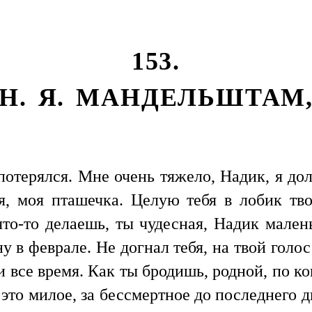
153.
Н. Я. МАНДЕЛЬШТАМ
потерялся. Мне очень тяжело, Надик, я дол
, моя пташечка. Целую тебя в лобик тво
что-то делаешь, ты чудесная, Надик малень
ну в феврале. Не догнал тебя, на твой голо
и все время. Как ты бродишь, родной, по к
 это милое, за бессмертное до последнего 