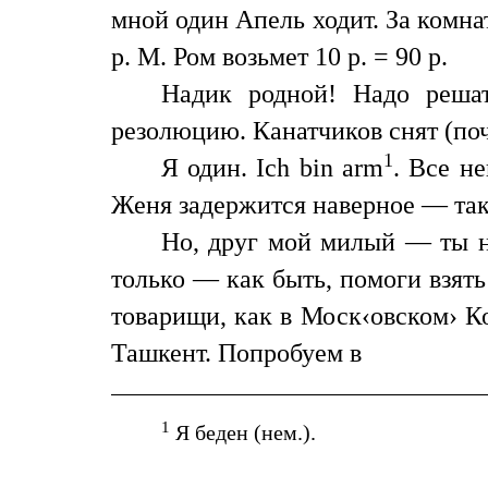
мной один Апель ходит. За комнат
р. М. Ром возьмет 10 р. = 90 р.
Надик родной! Надо решат
резолюцию. Канатчиков снят (по
1
Я один. Ich bin arm
. Все н
Женя задержится наверное — так
Но, друг мой милый — ты н
только — как быть, помоги взят
товарищи, как в Моск‹овском› К
Ташкент. Попробуем в
1
Я беден (нем.).