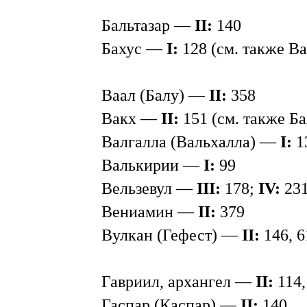
Бальтазар —
II:
140
Бахус —
I:
128 (см. также Ва
Ваал (Балу) —
II:
358
Вакх —
II:
151 (см. также Ба
Валгалла (Вальхалла) —
I:
1
Валькирии —
I:
99
Вельзевул —
III:
178;
IV:
23
Вениамин —
II:
379
Вулкан (Гефест) —
II:
146, 6
Гавриил, архангел —
II:
114,
Гаспар (Каспар) —
II:
140