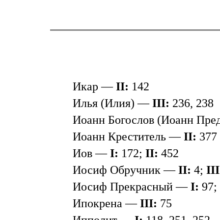
Икар —
II:
142
Илья (Илия) —
III:
236, 238
Иоанн Богослов (Иоанн Пре
Иоанн Креститель —
II:
377
Иов —
I:
172;
II:
452
Иосиф Обручник —
II:
4;
III
Иосиф Прекрасный —
I:
97;
Ипокрена —
III:
75