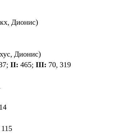
кх, Дионис)
хус, Дионис)
37;
II:
465;
III:
70, 319
1
14
 115