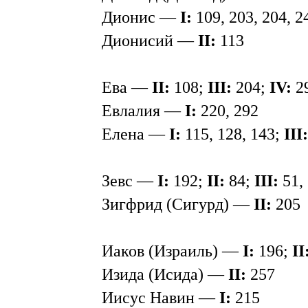
Дионис —
I:
109, 203, 204, 2
Дионисий —
II:
113
Ева —
II:
108;
III:
204;
IV:
2
Евлалия —
I:
220, 292
Елена —
I:
115, 128, 143;
III:
Зевс —
I:
192;
II:
84;
III:
51,
Зигфрид (Сигурд) —
II:
205
Иаков (Израиль) —
I:
196;
II
Изида (Исида) —
II:
257
Иисус Навин —
I:
215