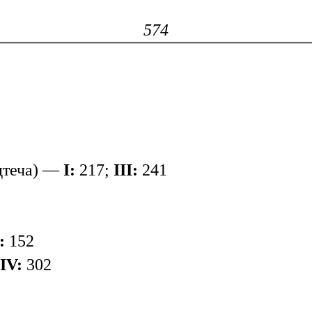
574
дтеча) —
I:
217;
III:
241
:
152
IV:
302