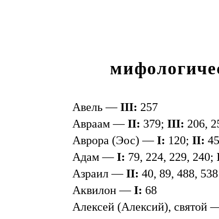
мифологиче
Авель —
III:
257
Авраам —
II:
379;
III:
206, 2
Аврора (Эос) —
I:
120;
II:
45
Адам —
I:
79, 224, 229, 240;
Азраил —
II:
40, 89, 488, 538
Аквилон —
I:
68
Алексей (Алексий), святой