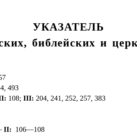
УКАЗАТЕЛЬ
ских, библейских и цер
57
4, 493
II:
108;
III:
204, 241, 252, 257, 383
 —
II:
106—108