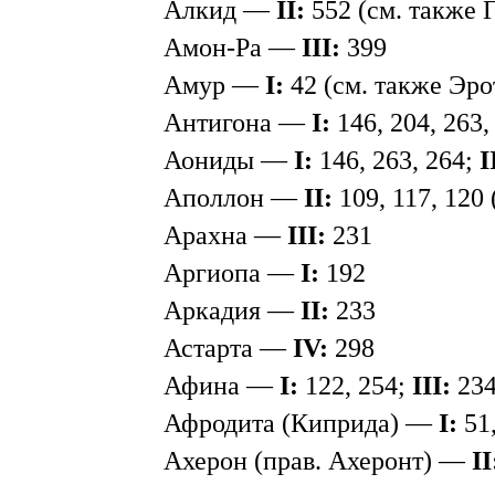
Алкид —
II:
552 (см. также 
Амон-Ра —
III:
399
Амур —
I:
42 (см. также Эро
Антигона —
I:
146, 204, 263,
Аониды —
I:
146, 263, 264;
I
Аполлон —
II:
109, 117, 120
Арахна —
III:
231
Аргиопа —
I:
192
Аркадия —
II:
233
Астарта —
IV:
298
Афина —
I:
122, 254;
III:
23
Афродита (Киприда) —
I:
51,
Ахерон (прав. Ахеронт) —
II