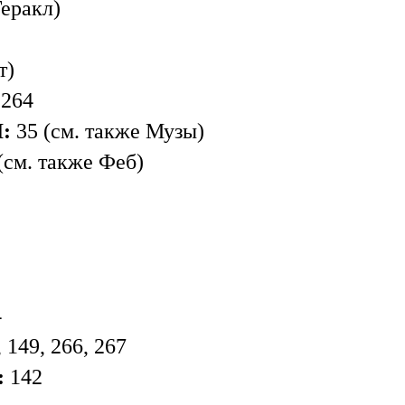
Геракл)
т)
 264
I:
35 (см. также Музы)
 (см. также Феб)
4
 149, 266, 267
:
142