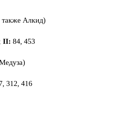
. также Алкид)
;
II:
84, 453
 Медуза)
7, 312, 416