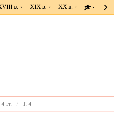
XVIII в.
XIX в.
XX в.
 4 тт.
Т. 4