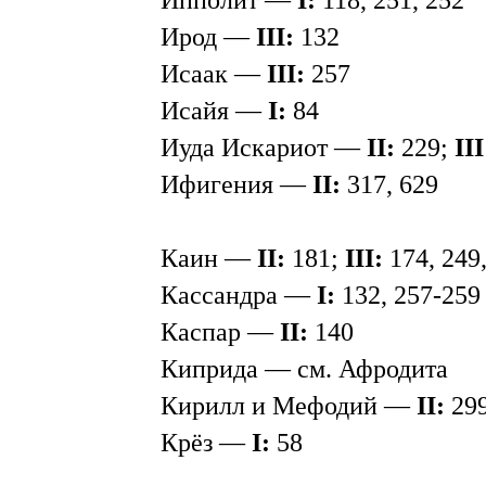
Ипполит —
I:
118, 251, 252
Ирод —
III:
132
Исаак —
III:
257
Исайя —
I:
84
Иуда Искариот —
II:
229;
III
Ифигения —
II:
317, 629
Каин —
II:
181;
III:
174, 249
Кассандра —
I:
132, 257-259
Каспар —
II:
140
Киприда — см. Афродита
Кирилл и Мефодий —
II:
299
Крёз —
I:
58