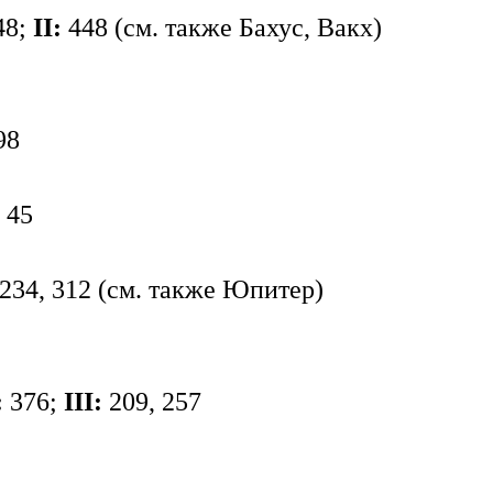
48;
II:
448 (см. также Бахус, Вакх)
98
45
 234, 312 (см. также Юпитер)
:
376;
III:
209, 257