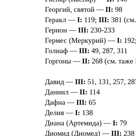
Георгий, святой —
II:
98
Геракл —
I:
119;
III:
381 (см
Герион —
III:
230-233
Гермес (Меркурий) —
I:
192
Голиаф —
III:
49, 287, 311
Горгоны —
II:
268 (см. таже
Давид —
III:
51, 131, 257, 28
Даниил —
II:
114
Дафна —
III:
65
Делия —
I:
138
Диана (Артемида) —
I:
79
Диомид (Диомед) —
III:
238