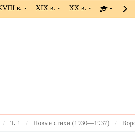
XVIII в.
XIX в.
XX в.
Т. 1
Новые стихи (1930—1937)
Вор