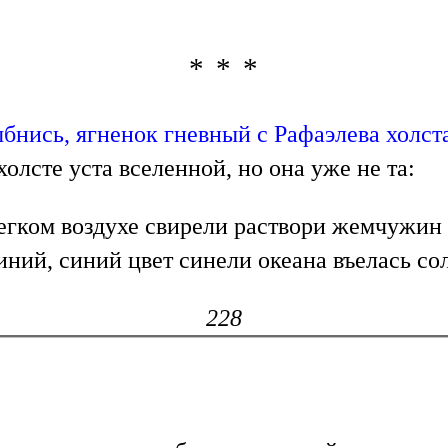
* * *
бнись, ягненок гневный с Рафаэлева холст
холсте уста вселенной, но она уже не та:
егком воздухе свирели раствори жемчужин 
иний, синий цвет синели океана въелась сол
228