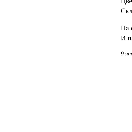
Цве
Скл
На 
И п
9 ян