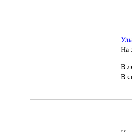
Улы
На 
В л
В с