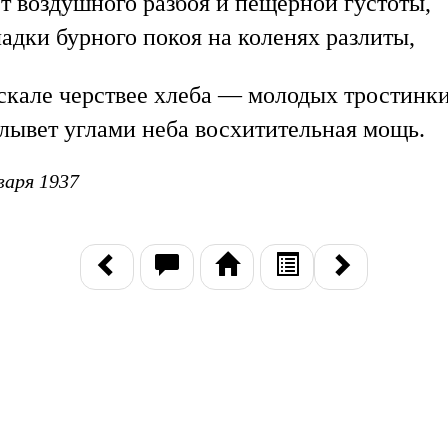
т воздушного разбоя и пещерной густоты,
адки бурного покоя на коленях разлиты,
скале черствее хлеба — молодых тростинк
лывет углами неба восхитительная мощь.
варя 1937