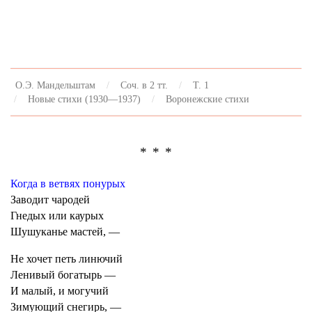
О.Э. Мандельштам
Соч. в 2 тт.
Т. 1
Новые стихи (1930—1937)
Воронежские стихи
* * *
Когда в ветвях понурых
Заводит чародей
Гнедых или каурых
Шушуканье мастей, —
Не хочет петь линючий
Ленивый богатырь —
И малый, и могучий
Зимующий снегирь, —