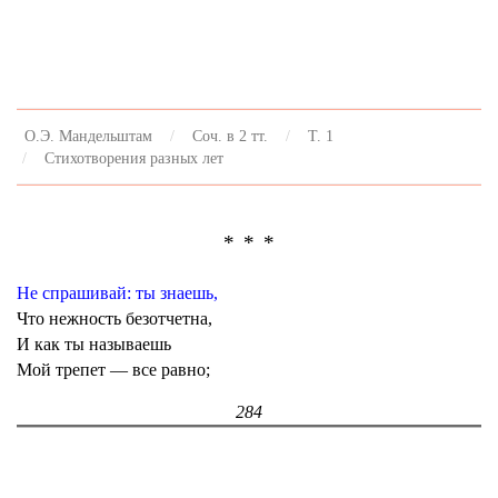
О.Э. Мандельштам
Соч. в 2 тт.
Т. 1
Стихотворения разных лет
* * *
Не спрашивай: ты знаешь,
Что нежность безотчетна,
И как ты называешь
Мой трепет — все равно;
284