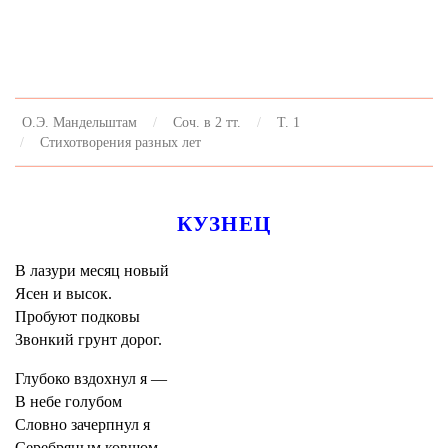
О.Э. Мандельштам
Соч. в 2 тт.
Т. 1
Стихотворения разных лет
КУЗНЕЦ
В лазури месяц новый
Ясен и высок.
Пробуют подковы
Звонкий грунт дорог.
Глубоко вздохнул я —
В небе голубом
Словно зачерпнул я
Серебряным ковшом.