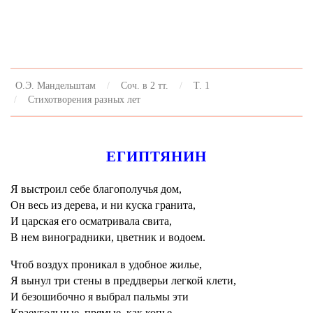
О.Э. Мандельштам
Соч. в 2 тт.
Т. 1
Стихотворения разных лет
ЕГИПТЯНИН
Я выстроил себе благополучья дом,
Он весь из дерева, и ни куска гранита,
И царская его осматривала свита,
В нем виноградники, цветник и водоем.
Чтоб воздух проникал в удобное жилье,
Я вынул три стены в преддверьи легкой клети,
И безошибочно я выбрал пальмы эти
Краеугольные, прямые, как копье.