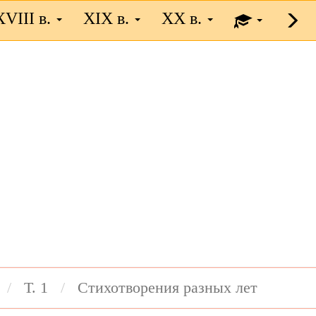
XVIII в.
XIX в.
XX в.
Т. 1
Стихотворения разных лет