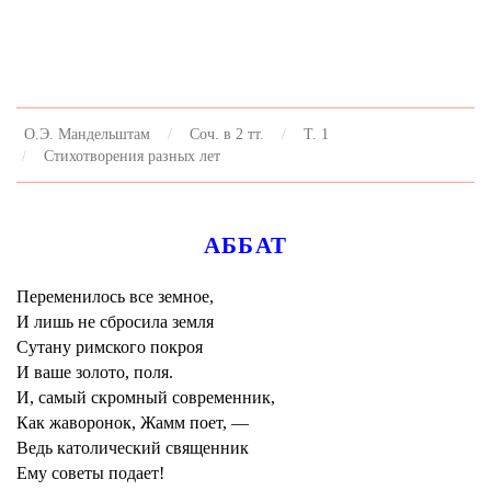
О.Э. Мандельштам
Соч. в 2 тт.
Т. 1
Стихотворения разных лет
АББАТ
Переменилось все земное,
И лишь не сбросила земля
Сутану римского покроя
И ваше золото, поля.
И, самый скромный современник,
Как жаворонок, Жамм поет, —
Ведь католический священник
Ему советы подает!