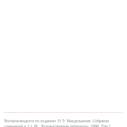
Воспроизводится по изданию: О.Э. Мандельштам. Собрание
сочинений в 2 т. М.: Художественная литература, 1990. Том 1.