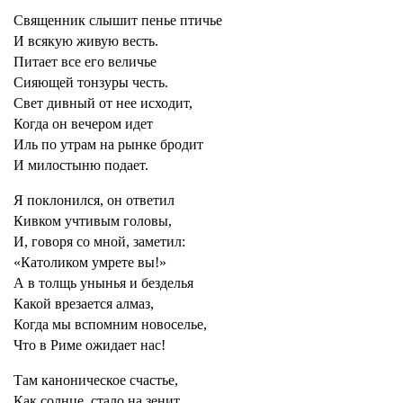
Священник слышит пенье птичье
И всякую живую весть.
Питает все его величье
Сияющей тонзуры честь.
Свет дивный от нее исходит,
Когда он вечером идет
Иль по утрам на рынке бродит
И милостыню подает.
Я поклонился, он ответил
Кивком учтивым головы,
И, говоря со мной, заметил:
«Католиком умрете вы!»
А в толщь унынья и безделья
Какой врезается алмаз,
Когда мы вспомним новоселье,
Что в Риме ожидает нас!
Там каноническое счастье,
Как солнце, стало на зенит,