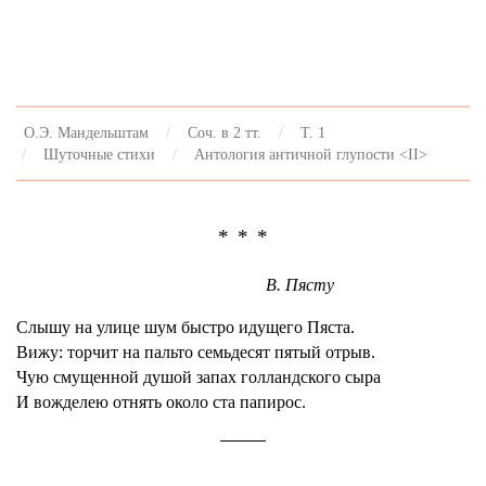
О.Э. Мандельштам
Соч. в 2 тт.
Т. 1
Шуточные стихи
Антология античной глупости <II>
* * *
В. Пясту
Слышу на улице шум быстро идущего Пяста.
Вижу: торчит на пальто семьдесят пятый отрыв.
Чую смущенной душой запах голландского сыра
И вожделею отнять около ста папирос.