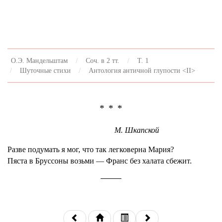
О.Э. Мандельштам
Соч. в 2 тт.
Т. 1
Шуточные стихи
Антология античной глупости <II>
* * *
М. Шкапской
Разве подумать я мог, что так легковерна Мария?
Пяста в Бруссоны возьми — Франс без халата сбежит.