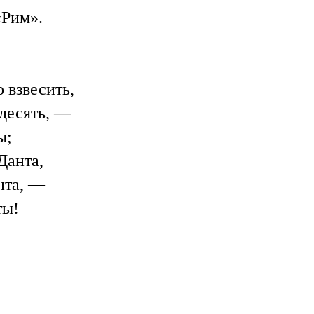
«Рим».
 взвесить,
 десять, —
ы;
Данта,
нта, —
ты!