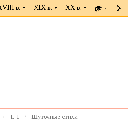
XVIII в.
XIX в.
XX в.
Т. 1
Шуточные стихи