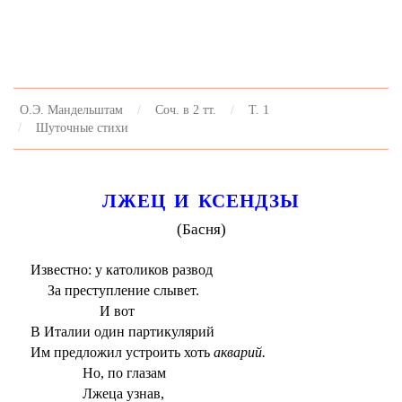
О.Э. Мандельштам
Соч. в 2 тт.
Т. 1
Шуточные стихи
ЛЖЕЦ И КСЕНДЗЫ
(Басня)
Известно: у католиков развод
За преступление слывет.
И вот
В Италии один партикулярий
Им предложил устроить хоть
акварий.
Но, по глазам
Лжеца узнав,