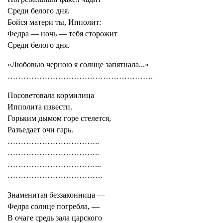
Среди белого дня.
Бойся матери ты, Ипполит:
Федра — ночь — тебя сторожит
Среди белого дня.
«Любовью черною я солнце запятнала...»
……………………………………………….
Посоветовала кормилица
Ипполита извести.
Горьким дымом горе стелется,
Разъедает очи гарь.
……………………………..
……………………………..
……………………………...
………………………………
Знаменитая беззаконница —
Федра солнце погребла, —
В очаге средь зала царского