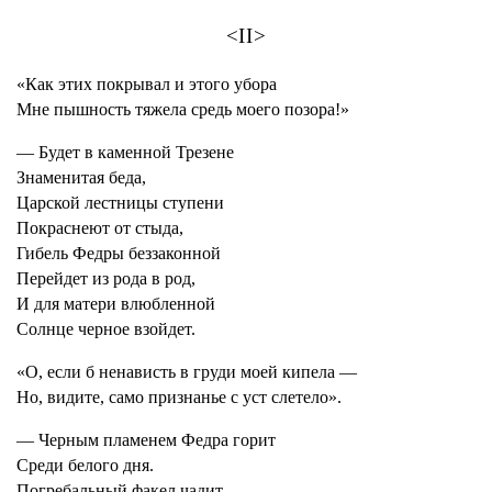
<II>
«Как этих покрывал и этого убора
Мне пышность тяжела средь моего позора!»
— Будет в каменной Трезене
Знаменитая беда,
Царской лестницы ступени
Покраснеют от стыда,
Гибель Федры беззаконной
Перейдет из рода в род,
И для матери влюбленной
Солнце черное взойдет.
«О, если б ненависть в груди моей кипела —
Но, видите, само признанье с уст слетело».
— Черным пламенем Федра горит
Среди белого дня.
Погребальный факел чадит