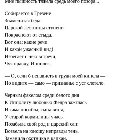
Мне пышность тяжела средь моего позора...
Собирается в Трезене
Знаменитая беда:
Царской лестницы ступени
Покраснеют от стыда,
Вот она: какие речи
И какой ужасный вид!
Избегает с нею встречи,
Чуя правду, Ипполит.
— О, если б ненависть в груди моей кипела —
Но видите — само — признанье с уст слетело.
Черным факелом среди белого дня
К Ипполиту любовью Федра зажглась
И сама погибла, сына виня,
У старой кормилицы учась.
Позабыла свой род и царский сан;
Возвела на юношу неправды тень,
Заманила охотника в капкан.