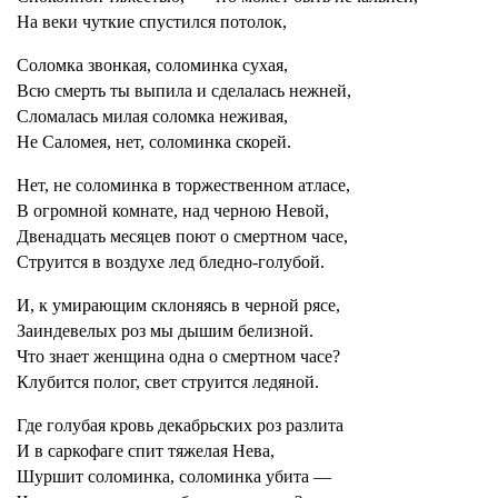
На веки чуткие спустился потолок,
Соломка звонкая, соломинка сухая,
Всю смерть ты выпила и сделалась нежней,
Сломалась милая соломка неживая,
Не Саломея, нет, соломинка скорей.
Нет, не соломинка в торжественном атласе,
В огромной комнате, над черною Невой,
Двенадцать месяцев поют о смертном часе,
Струится в воздухе лед бледно-голубой.
И, к умирающим склоняясь в черной рясе,
Заиндевелых роз мы дышим белизной.
Что знает женщина одна о смертном часе?
Клубится полог, свет струится ледяной.
Где голубая кровь декабрьских роз разлита
И в саркофаге спит тяжелая Нева,
Шуршит соломинка, соломинка убита —