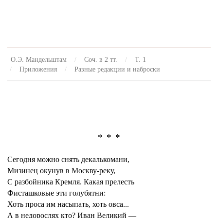
О.Э. Мандельштам
Соч. в 2 тт.
Т. 1
Приложения
Разные редакции и наброски
* * *
Сегодня можно снять декалькомани,
Мизинец окунув в Москву-реку,
С разбойника Кремля. Какая прелесть
Фисташковые эти голубятни:
Хоть проса им насыпать, хоть овса...
А в недорослях кто? Иван Великий —