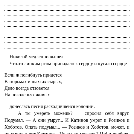
Николай медленно вышел.
Что-то липким ртом припадало к сердцу и кусало сердце
Если ж погибнуть придется
В тюрьмах и шахтах сырых,
Дело всегда отзовется
На поколеньях живых
донеслась песня расходившейся колонии.
— А ты умереть можешь? — спросил себя вдруг.
Подумал. — А они умрут... И Катинов умрет и Розиков и
Хоботов. Опять подумал... — Розиков и Хоботов, может, и
не умрут, а вот Катинов... Но ты-то можешь? Ну! и вообще-