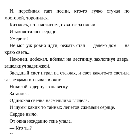
И, перебивая такт песни, кто-то гулко стучал по
мостовой, торопился.
Казалось, вот настигнет, схватит за плечи...
И заколотилось сердце:
Умереть!
Не мог уж ровно идти, бежать стал — далеко дом — на
краю света...
Наконец, добежал, вбежал на лестницу, захлопнул дверь,
защелкнул задвижкой.
Звездный свет играл на стеклах, и свет какого-то светила
за звездами вплывал в окно.
Николай задернул занавеску.
Затаился.
Одинокая свечка насмешливо глядела.
И шумы каких-то тайных лепетов сжимали сердце.
Сердце ныло.
От окна нежданно тень упала.
— Кто ты?