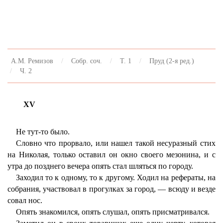
А.М. Ремизов
Собр. соч.
Т. 1
Пруд (2-я ред.)
Ч. 2
XV
Не тут-то было.
Словно что прорвало, или нашел такой несуразный стих
на Николая, только оставил он окно своего мезонина, и с
утра до позднего вечера опять стал шляться по городу.
Заходил то к одному, то к другому. Ходил на рефераты, на
собрания, участвовал в прогулках за город, — всюду и везде
совал нос.
Опять знакомился, опять слушал, опять присматривался.