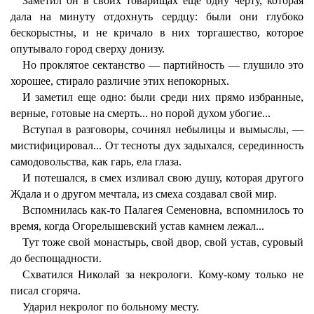
Заметил он в своих товарищах еще одну черту, которая
дала на минуту отдохнуть сердцу: были они глубоко
бескорыстны, и не кричало в них торгашество, которое
опутывало город сверху донизу.
Но проклятое сектанство — партийность — глушило это
хорошее, стирало различие этих непокорных.
И заметил еще одно: были среди них прямо избранные,
верные, готовые на смерть... но порой духом убогие...
Вступал в разговоры, сочинял небылицы и вымыслы, —
мистифицировал... От тесноты дух задыхался, серединность
самодовольства, как гарь, ела глаза.
И потешался, в смех изливал свою душу, которая другого
Ждала и о другом мечтала, из смеха создавал свой мир.
Вспомнилась как-то Палагея Семеновна, вспомнилось то
время, когда Огорелышевский устав камнем лежал...
Тут тоже свой монастырь, свой двор, свой устав, суровый
до беспощадности.
Схватился Николай за некрологи. Кому-кому только не
писал сгоряча.
Ударил некролог по больному месту.