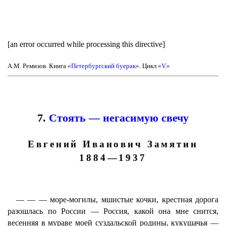
[an error occurred while processing this directive]
А.М. Ремизов. Книга
«Петербургский буерак»
. Цикл
«V.»
7.
Стоять — негасимую свечу
Евгений Иванович Замятин
1884—1937
— — — море-могилы, мшистые кочки, крестная дорога
разошлась по России — Россия, какой она мне снится,
весенняя в мураве моей суздальской родины, кукушачья —