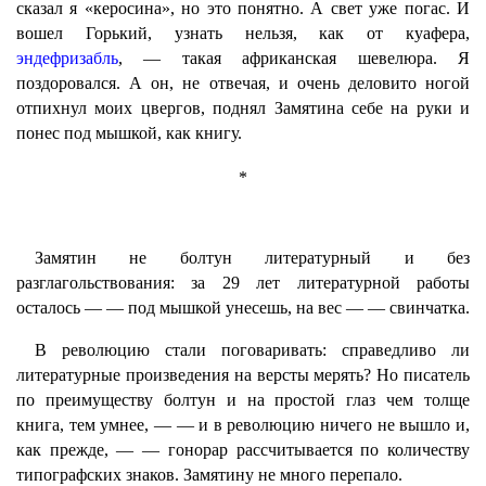
сказал я «керосина», но это понятно. А свет уже погас. И
вошел Горький, узнать нельзя, как от куафера,
эндефризабль
, — такая африканская шевелюра. Я
поздоровался. А он, не отвечая, и очень деловито ногой
отпихнул моих цвергов, поднял Замятина себе на руки и
понес под мышкой, как книгу.
*
Замятин не болтун литературный и без
разглагольствования: за 29 лет литературной работы
осталось — — под мышкой унесешь, на вес — — свинчатка.
В революцию стали поговаривать: справедливо ли
литературные произведения на версты мерять? Но писатель
по преимуществу болтун и на простой глаз чем толще
книга, тем умнее, — — и в революцию ничего не вышло и,
как прежде, — — гонорар рассчитывается по количеству
типографских знаков. Замятину не много перепало.