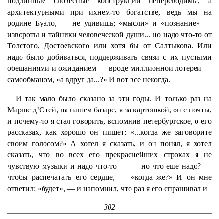
подлинные словесные конструкции непереводимы, а
архитектурными при ихнем-то богатстве, ведь мы на
родине Буало, — не удивишь; «мысли» и «познание» —
извороты и тайники человеческой души... но надо что-то от
Толстого, Достоевского или хотя бы от Салтыкова. Или
надо было добиваться, поддерживать связи с их пустыми
обещаниями и ожиданием — вроде миллионной лотереи —
самообманом, «а вдруг да...?» И вот все некогда.
И так мало было сказано за эти годы. И только раз на
Марше д’Отей, на нашем базаре, я за картошкой, он с почты,
и почему-то я стал говорить, вспомнив петербургское, о его
рассказах, как хорошо он пишет: «...когда же заговорите
своим голосом?» А хотел я сказать, и он понял, я хотел
сказать, что во всех его прекраснейших строках я не
чувствую музыки и надо что-то — — но что еще надо? —
чтобы распечатать его сердце, — «когда же?» И он мне
ответил: «будет», — и напомнил, что раз я его спрашивал и
302