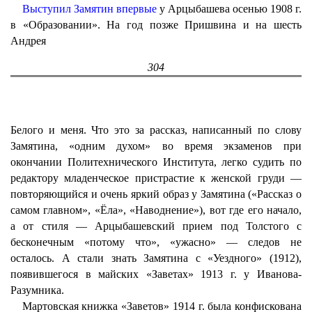
Выступил Замятин впервые
у Арцыбашева осенью 1908 г.
в «Образовании». На год позже Пришвина и на шесть
Андрея
304
Белого и меня. Что это за рассказ, написанный по слову
Замятина, «одним духом» во время экзаменов при
окончании Политехнического Института, легко судить по
редактору младенческое пристрастие к женской груди —
повторяющийся и очень яркий образ у Замятина («Рассказ о
самом главном», «Ёла», «Наводнение»), вот где его начало,
а от стиля — Арцыбашевский прием под Толстого с
бесконечным «потому что», «ужасно» — следов не
осталось. А стали знать Замятина с «Уездного» (1912),
появившегося в майских «Заветах» 1913 г. у Иванова-
Разумника.
Мартовская книжка «Заветов» 1914 г. была конфискована