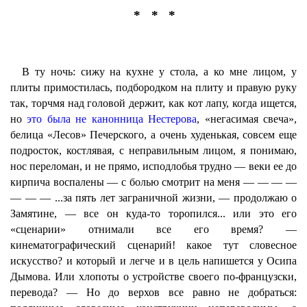
* * *
В ту ночь: сижу на кухне у стола, а ко мне лицом, у
плиты примостилась, подбородком на плиту и правую руку
так, торчмя над головой держит, как кот лапу, когда ищется,
но
это была не канонница Нестерова
, «негасимая свеча»,
белица «Лесов» Печерского, а очень худенькая, совсем еще
подросток, костлявая, с неправильным лицом, я понимаю,
нос переломан, и не прямо, исподлобья трудно — веки ее до
кирпича воспалены — с болью смотрит на меня — — — —
— — — ...за пять лет заграничной жизни, — продолжаю о
Замятине, — все он куда-то торопился... или это его
«сценарии» отнимали все его время? —
кинематографический сценарий! какое тут словесное
искусство? и который и легче и в цель напишется у Осипа
Дымова. Или хлопоты о устройстве своего по-французски,
перевода? — Но до верхов все равно не добраться: