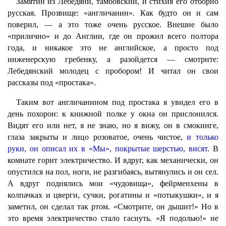
Замятин из Лебедяни, тамбовский, и стихия его отборно
русская. Прозвище: «англичанин». Как будто он и сам
поверил, — а это тоже очень русское. Внешне было
«прилично» и до Англии, где он прожил всего полтора
года, и никакое это не английское, а просто под
инженерскую гребенку, а разойдется — смотрите:
Лебедянский молодец с пробором! И читал он свои
рассказы под «простака».
Таким вот англичанином под простака я увидел его в
день похорон: к книжной полке у окна он прислонился.
Видят его или нет, я не знаю, но я вижу, он в смокинге,
глаза закрыты и лицо розоватое, очень чистое,
и только
руки, он описал их в «Мы», покрытые шерстью, висят
. В
комнате горит электричество. И вдруг, как механически, он
опустился на пол, ноги, не разгибаясь, вытянулись и он сел.
А вдруг поднялись мои «чудовища», фейрменхены в
колпачках и цверги, сучки, рогатины и «потыкушки», и я
заметил, он сделал так ртом. «Смотрите, он дышит!» Но в
это время электричество стало гаснуть. «Я подолью!» не