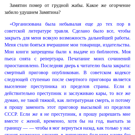
Замятин помер от грудной жабы. Какое же огорчение
забило удушием Замятина?
«Организована была небывалая еще до тех пор в
советской литературе травля. Сделано было все, чтобы
закрыть для меня всякую возможность дальнейшей работы.
Меня стали бояться вчерашние мои товарищи, издательства.
Мои книги запрещены были к выдаче из библиотек. Моя
пьеса снята с репертуара. Печатание моих сочинений
приостановлено. Последняя дверь к читателю была закрыта:
смертный приговор опубликован. В советском кодексе
следующей ступенью после смертного приговора является
выселение преступника из пределов страны. Если я
действительно преступник и заслуживаю кары, то все же
думаю, не такой тяжкой, как литературная смерть, и потому
я прошу заменить этот приговор высылкой из пределов
СССР. Если же я не преступник, я прошу разрешить мне
вместе с женой, временно, хотя бы на год, выехать за
границу — — чтобы я мог вернуться назад, как только у нас
станет возможно служить в литературе большим идеям без