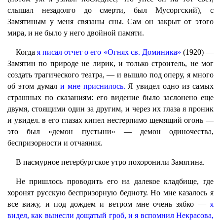
слышал незадолго до смерти, был Мусоргский), с
Замятиным у меня связаны сны. Сам он закрыт от этого
мира, и не было у него двойной памяти.
Когда
я писал отчет о его «Огнях св. Доминика»
(1920) —
Замятин по природе не лирик, и только строитель, не мог
создать трагического театра, — и вышло под оперу, я много
об этом думал
и мне приснилось.
Я увидел одно из самых
страшных по сказаниям: его видение было заслонено еще
двумя, стоящими один за другим, и через их глаза я проник
и увидел. в его глазах кипел нестерпимо щемящий огонь —
это был «демон пустыни» — демон одиночества,
беспризорности и отчаяния.
В пасмурное петербургское утро похоронили Замятина.
Не пришлось проводить его на далекое кладбище, где
хоронят русскую беспризорную бедноту. Но мне казалось я
все вижу, и под дождем и ветром мне очень зябко —
я
видел, как вынесли дощатый гроб, и я вспомнил Некрасова,