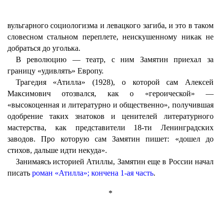
вульгарного социологизма и левацкого загиба, и это в таком
словесном стальном переплете, неискушенному никак не
добраться до уголька.
В революцию — театр, с ним Замятин приехал за
границу «удивлять» Европу.
Трагедия «Атилла» (1928), о которой сам Алексей
Максимович отозвался, как о «героической» —
«высокоценная и литературно и общественно», получившая
одобрение таких знатоков и ценителей литературного
мастерства, как представители 18-ти Ленинградских
заводов. Про которую сам Замятин пишет: «дошел до
стихов, дальше идти некуда».
Занимаясь историей Атиллы, Замятин еще в России начал
писать
роман «Атилла»; кончена 1-ая часть
.
*