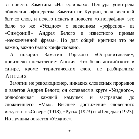
за повесть Замятина «На куличках». Цензура усмотрела
обличение офицерства. Замятин не Куприн, знал военный
быт со слов, и нечего искать в повести «этнографии», это
было то же «Уездное» с введением «рефренов» из
«Симфоний» Андрея Белого и известного приема
«неоконченной фразы». Но для общей критики это не
важно, важно было: конфисковано.
А покорил Замятин Горького «Островитянами»,
произвело впечатление: Англия. Что было английского в
сатире, кроме туристических слов, не разбирались:
Англия
.
Замятин не революционер, никаких словесных прорывов
и взлетов Андрея Белого; он оставался в круге «Уездного»,
облюбовывая каждый камушек и застраивая до
сложнейшего «Мы». Высшее достижение словесного
искусства: «Север» (1918), «Русь» (1923) и «Пещера» (1923).
Но лучшим остается «Уездное».
*