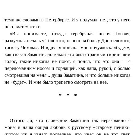
теми же словами в Петербурге. И я подумал: нет, это у него
не от математики.
«Вы понимаете, откуда серебряная песня Гоголя,
раздумная печаль у Толстого, огненная боль у Достоевского,
тоска у Чехова». И вдруг я понял... мне почуялось: «будет»,
как сказал Замятин, но какой это был странный скрипящий
голос, такие никогда не поют, я понял, что это она — с
переломанным носом и торчащей, как лапа, рукой, с болью
смотревшая на меня... душа Замятина, и что больше никогда
не «будет». И мне было трепетно смотреть на нее.
* * *
Оттого ли, что словесное Замятина так неразрывно с
моим и наша общая любовь к русскому «старому пению»
(потом уж я узнал: последнее, что унес он на тот свет,