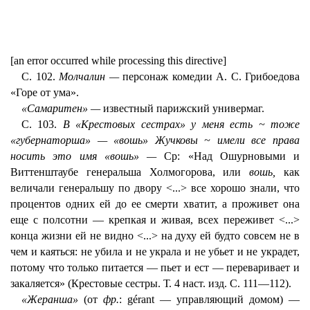
[an error occurred while processing this directive]
С. 102.
Молчалин —
персонаж комедии А. С. Грибоедова
«Горе от ума».
«Самаритен» —
известный парижский универмаг.
С. 103.
В «Крестовых сестрах» у меня есть ~ тоже
«губернаторша» — «вошь» Жучковы ~ имели все права
носить это имя «вошь» —
Ср: «Над Ошурновыми и
Виттенштаубе генеральша Холмогорова, или
вошь,
как
величали генеральшу по двору <...> все хорошо знали, что
процентов одних ей до ее смерти хватит, а проживет она
еще с полсотни — крепкая и живая, всех переживет <...>
конца жизни ей не видно <...> на духу ей будто совсем не в
чем и каяться: не убила и не украла и не убьет и не украдет,
потому что только питается — пьет и ест — переваривает и
закаляется» (Крестовые сестры. Т. 4 наст. изд. С. 111—112).
«Жеранша»
(от
фр.
: gérant — управляющий домом) —