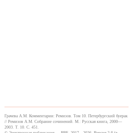
Грачева А.М. Комментарии: Ремизов. Том 10. Петербургский буерак
// Ремизов А.М. Собрание сочинений. М.: Русская книга, 2000—
2003. Т. 10. С. 451.
© Электронная публикация — РВБ, 2017—2026. Версия 2.β (в