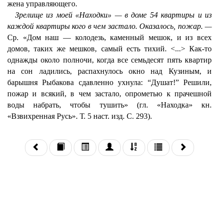
жена управляющего.
Зрелище из моей «Находки» — в доме 54 квартиры и из
каждой квартиры кого в чем застало. Оказалось, пожар. —
Ср. «Дом наш — колодезь, каменный мешок, и из всех
домов, таких же мешков, самый есть тихий. <...> Как-то
однажды около полночи, когда все семьдесят пять квартир
на сон ладились, распахнулось окно над Кузиным, и
барышня Рыбакова сдавленно ухнула: “Душат!” Решили,
пожар и всякий, в чем застало, опрометью к прачешной
воды набрать, чтобы тушить» (гл. «Находка» кн.
«Взвихренная Русь». Т. 5 наст. изд. С. 293).