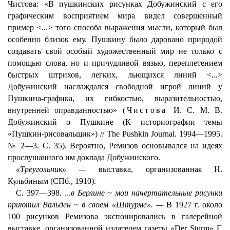
Чистова: «В пушкинских рисунках Добужинский с его
графическим восприятием мира видел совершенный
пример <...> того способа выражения мысли, который был
особенно близок ему. Пушкину было даровано природой
создавать свой особый художественный мир не только с
помощью слова, но и причудливой вязью, переплетением
быстрых штрихов, легких, льющихся линий <...>
Добужинский наслаждался свободной игрой линий у
Пушкина-графика, их гибкостью, выразительностью,
внутренней оправданностью» (
Чистова
И. С. М. В.
Добужинский о Пушкине (К историографии темы
«Пушкин-рисовальщик») // The Pushkin Journal. 1994—1995.
№ 2—3. С. 35). Вероятно, Ремизов основывался на идеях
прослушанного им доклада Добужинского.
«Треугольник» —
выставка, организованная Н.
Кульбиным (СПб., 1910).
С. 397—398. ...
в Берлине ~ мои начертательные рисунки
приютил Вальден ~ в своем «Штурме». —
В 1927 г. около
100 рисунков Ремизова экспонировались в галерейной
выставке, организованной издателем газеты «Der Sturm» Г.