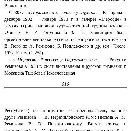
Вальденом.
С. 398. ...
в Париже на выставке у Оцупа
... — В Париже в
декабре 1932 — январе 1933 г. в галерее «L’époque» в
рамках серии выставок художественной группы журнала
«Числа» Н. А. Оцупом и М. И. Залкиндом была
организована выставка русских и французских писателей от
В. Гюго до А. Ремизова, Б. Поплавского и др. (см.: Числа.
1932. Кн. 6. С. 254).
...
в Моравской Тшебове у Перемиловского... —
Рисунки
Ремизова в 1933 г. были выставлены в русской гимназии г.
Моравска Тшебова (Чехословацкая
516
Республика) по инициативе ее преподавателя, давнего
друга Ремизова — В. Перемиловского (См.: Письма А. М.
Ремизова В. В. Перемиловскому. Вступ. статья и
комментарий А. М. Грачевой; подготовка текстов Т. С.