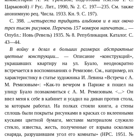
Царьковой) // Рус. Лит., 1990, № 2. С. 197—235. См. также
анонимную рец. Числа. 1933. Кн. 9. С. 197).
С. 398. ...
четыреста тридцать альбомов и в них окочо
трех тысяч рисунков. Перечень 157 номеров напечатан...
—
Опубл.: Новь (Ревель) 1935. № 8. Републикация. Каталог. С.
43—44.
В войну я делал в больших размерах абстрактные
цветные конструкции... —
Описание «конструкций»,
украшавших квартиру на ул. Буало, неоднократно
встречается в воспоминаниях о Ремизове. См., например, их
характеристику в статье художника И. Левина «Встреча с А.
М. Ремизовым»: «Как-то вечером в Париже я пошел на
улицу Буало познакомиться с А. М. Ремизовым. <...>
Он
ввел меня к себе в кабинет и усадил на диван против стола,
за которым работал. На полках стояли книги, а стены
сплошь были покрыты рисунками в красках со вклеенными
кусками цветной бумаги, местами материалом служило
стекло, известка, жесть, полученные от взрыва осколком
снаряда, разрушившим угол его комнаты» (НРС. 1951. №