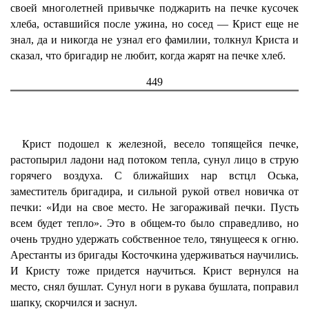
своей многолетней привычке поджарить на печке кусочек
хлеба, оставшийся после ужина, но сосед — Крист еще не
знал, да и никогда не узнал его фамилии, толкнул Криста и
сказал, что бригадир не любит, когда жарят на печке хлеб.
449
Крист подошел к железной, весело топящейся печке,
растопырил ладони над потоком тепла, сунул лицо в струю
горячего воздуха. С ближайших нар встцл Оська,
заместитель бригадира, и сильной рукой отвел новичка от
печки: «Иди на свое место. Не загораживай печки. Пусть
всем будет тепло». Это в общем-то было справедливо, но
очень трудно удержать собственное тело, тянущееся к огню.
Арестанты из бригады Косточкина удерживаться научились.
И Кристу тоже придется научиться. Крист вернулся на
место, снял бушлат. Сунул ноги в рукава бушлата, поправил
шапку, скорчился и заснул.