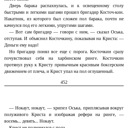
Дверь барака распахнулась, и к освещенному столу
быстрыми и легкими шагами прошел бригадир Косточ-кин.
Накатник, из которого был сложен пол барака, почти не
качнулся под его легкими, упругими шагами.
— Вот сам бригадир — говори с ним, — сказал Оська,
отступая. И объяснил Косточкину, показывая на Криста: —
Деньги ему надо!
Но бригадир понял все еще с порога. Косточкин сразу
почувствовал себя на харбинском ринге. Косточкин
протянул руку к Кристу привычным красивым боксерским
движением от плеча, и Крист упал на пол оглушенный.
452
— Нокаут, нокаут, — хрипел Оська, приплясывая вокруг
полуживого Криста и изображая рефери на ринге, —
восемь... девять... Нокаут.
Крист не поднимался с пола.