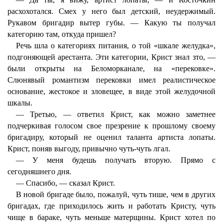
расхохотался. Смех у него был детский, неудержимый.
Рукавом бригадир вытер губы. — Какую ты получал
категорию там, откуда пришел?
Речь шла о категориях питания, о той «шкале желудка»,
подгоняющей арестанта. Эти категории, Крист знал зто, —
были открыты на Беломорканале, на «перековке».
Слюнявый романтизм перековки имел реалистическое
основание, жестокое и зловещее, в виде этой желудочной
шкалы.
— Третью, — ответил Крист, как можно заметнее
подчеркивая голосом свое презрение к прошлому своему
бригадиру, который не оценил таланта артиста лопаты.
Крист, поняв выгоду, привычно чуть-чуть лгал.
— У меня будешь получать вторую. Прямо с
сегодняшнего дня.
— Спасибо, — сказал Крист.
В новой бригаде было, пожалуй, чуть тише, чем в других
бригадах, где приходилось жить и работать Кристу, чуть
чище в бараке, чуть меньше матерщины. Крист хотел по