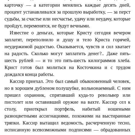
карточку — а категории менялись каждые десять дней,
процент устанавливался за прошлую выработку, — за перст
судьбы, за счастье или несчастье, удачу или неудачу, которые
пройдут, переменятся, не будут вечными.
Известие о деньгах, которые Кристу сегодня вечером
заплатят, переполнило и душу и тело Криста горячей,
неудержимой радостью. Оказывается, чувств и сил хватает
на радость. Сколько могут заплатить денег?.. Даже пять-
шесть рублей — и то это пять-шесть килограммов хлеба.
Крист готов был молиться на Косточкина и с трудом
дождался конца работы.
Кассир приехал. Это был самый обыкновенный человек,
но в хорошем дубленом полушубке, вольнонаемный. С ним
пришел охранник, спрятавший куда-то револьвер или
пистолет или оставивший оружие на вахте. Кассир сел к
столу, приоткрыл портфель, набитый ношеными
разноцветными ассигнациями, похожими на выстиранные
тряпки. Кассир вытащил ведомость, расчерченную тесно,
исписанную всевозможными подписями — обрадованных