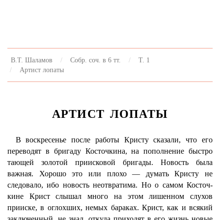
В.Т. Шаламов
Собр. соч. в 6 тт.
Т. 1
Артист лопаты
АРТИСТ ЛОПАТЫ
В воскресенье после работы Кристу сказали, что его
переводят в бригаду Косточкина, на пополнение быстро
тающей золотой приисковой бригады. Новость была
важная. Хорошо это или плохо — думать Кристу не
следовало, ибо новость неотвратима. Но о самом Косточ-
кине Крист слышал много на этом лишенном слухов
прииске, в оглохших, немых бараках. Крист, как и всякий
заключенный, не знал, откуда приходят в его жизнь новые