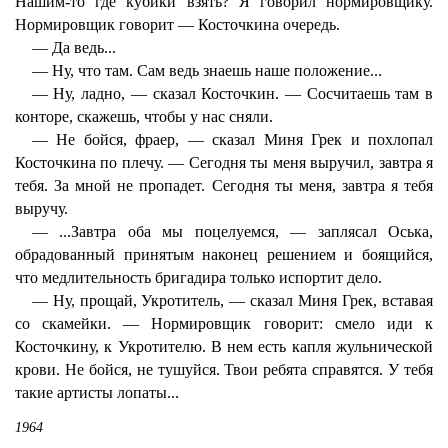
Нашим-то где кубики взять? Я говорил нормировщику.
Нормировщик говорит — Косточкина очередь.
— Да ведь...
— Ну, что там. Сам ведь знаешь наше положение...
— Ну, ладно, — сказал Косточкин. — Сосчитаешь там в
конторе, скажешь, чтобы у нас сняли.
— Не бойся, фраер, — сказал Миня Грек и похлопал
Косточкина по плечу. — Сегодня ты меня выручил, завтра я
тебя. За мной не пропадет. Сегодня ты меня, завтра я тебя
выручу.
— ...Завтра оба мы поцелуемся, — заплясал Оська,
обрадованный принятым наконец решением и боящийся,
что медлительность бригадира только испортит дело.
— Ну, прощай, Укротитель, — сказал Миня Грек, вставая
со скамейки. — Нормировщик говорит: смело иди к
Косточкину, к Укротителю. В нем есть капля жульнической
крови. Не бойся, не тушуйся. Твои ребята справятся. У тебя
такие артисты лопаты...
1964