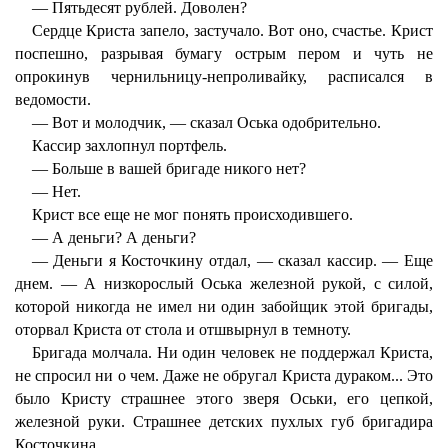
— Пятьдесят рублей. Доволен?
Сердце Криста запело, застучало. Вот оно, счастье. Крист
поспешно, разрывая бумагу острым пером и чуть не
опрокинув чернильницу-непроливайку, расписался в
ведомости.
— Вот и молодчик, — сказал Оська одобрительно.
Кассир захлопнул портфель.
— Больше в вашей бригаде никого нет?
— Нет.
Крист все еще не мог понять происходившего.
— А деньги? А деньги?
— Деньги я Косточкину отдал, — сказал кассир. — Еще
днем. — А низкорослый Оська железной рукой, с силой,
которой никогда не имел ни один забойщик этой бригады,
оторвал Криста от стола и отшвырнул в темноту.
Бригада молчала. Ни один человек не поддержал Криста,
не спросил ни о чем. Даже не обругал Криста дураком... Это
было Кристу страшнее этого зверя Оськи, его цепкой,
железной руки. Страшнее детских пухлых губ бригадира
Косточкина.