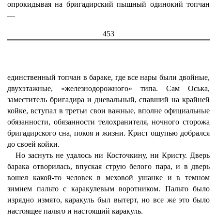
опрокидывая на бригадирский пышный одинокий топчан
—
453
единственный топчан в бараке, где все нары были двойные,
двухэтажные, «железнодорожного» типа. Сам Оська,
заместитель бригадира и дневальный, спавший на крайней
койке, вступал в третьи свои важные, вполне официальные
обязанности, обязанности телохранителя, ночного сторожа
бригадирского сна, покоя и жизни. Крист ощупью добрался
до своей койки.
Но заснуть не удалось ни Косточкину, ни Кристу. Дверь
барака отворилась, впуская струю белого пара, и в дверь
вошел какой-то человек в меховой ушанке и в темном
зимнем пальто с каракулевым воротником. Пальто было
изрядно измято, каракуль был вытерт, но все же это было
настоящее пальто и настоящий каракуль.