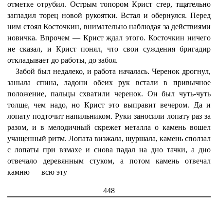
отметке отрубил. Острым топором Крист стер, тщательно
загладил торец новой рукоятки. Встал и обернулся. Перед
ним стоял Косточкин, внимательно наблюдая за действиями
новичка. Впрочем — Крист ждал этого. Косточкин ничего
не сказал, и Крист понял, что свои суждения бригадир
откладывает до работы, до забоя.
Забой был недалеко, и работа началась. Черенок дрогнул,
заныла спина, ладони обеих рук встали в привычное
положение, пальцы схватили черенок. Он был чуть-чуть
толще, чем надо, но Крист это выправит вечером. Да и
лопату подточит напильником. Руки заносили лопату раз за
разом, и в мелодичный скрежет металла о камень вошел
учащенный ритм. Лопата визжала, шуршала, камень сползал
с лопаты при взмахе и снова падал на дно тачки, а дно
отвечало деревянным стуком, а потом камень отвечал
камню — всю эту
448