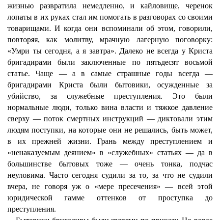
жизнью развратила немедленно, и кайловище, черенок
лопаты в их руках стал им помогать в разговорах со своими
товарищами. И когда они вспоминали об этом, говорили,
повторяя, как молитву, мрачную лагерную поговорку:
«Умри ты сегодня, а я завтра». Далеко не всегда у Криста
бригадирами были заключенные по пятьдесят восьмой
статье. Чаще — а в самые страшные годы всегда —
бригадирами Криста были бытовики, осужденные за
убийство, за служебные преступления. Это были
нормальные люди, только вина власти и тяжкое давление
сверху — поток смертных инструкций — диктовали этим
людям поступки, на которые они не решались, быть может,
в их прежней жизни. Грань между преступлением и
«ненаказуемым деянием» в «служебных» статьях — да в
большинстве бытовых тоже — очень тонка, подчас
неуловима. Часто сегодня судили за то, за что не судили
вчера, не говоря уж о «мере пресечения» — всей этой
юридической гамме оттенков от проступка до
преступления.