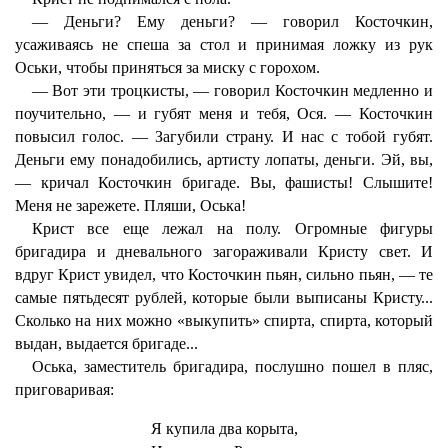
— Деньги? Ему деньги? — говорил Косточкин,
усаживаясь не спеша за стол и принимая ложку из рук
Оськи, чтобы приняться за миску с горохом.
— Вот эти троцкисты, — говорил Косточкин медленно и
поучительно, — и губят меня и тебя, Ося. — Косточкин
повысил голос. — Загубили страну. И нас с тобой губят.
Деньги ему понадобились, артисту лопаты, деньги. Эй, вы,
— кричал Косточкин бригаде. Вы, фашисты! Слышите!
Меня не зарежете. Пляши, Оська!
Крист все еще лежал на полу. Огромные фигуры
бригадира и дневального загораживали Кристу свет. И
вдруг Крист увидел, что Косточкин пьян, сильно пьян, — те
самые пятьдесят рублей, которые были выписаны Кристу...
Сколько на них можно «выкупить» спирта, спирта, который
выдан, выдается бригаде...
Оська, заместитель бригадира, послушно пошел в пляс,
приговаривая:
Я купила два корыта,