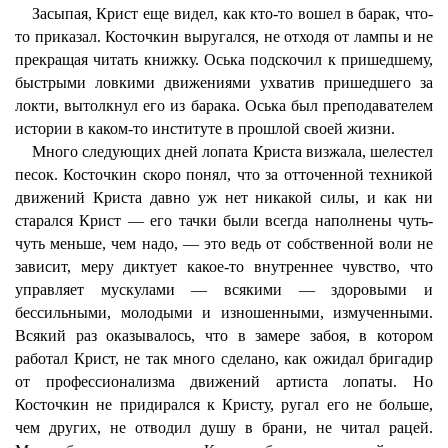
Засыпая, Крист еще видел, как кто-то вошел в барак, что-
то приказал. Косточкин выругался, не отходя от лампы и не
прекращая читать книжку. Оська подскочил к пришедшему,
быстрыми ловкими движениями ухватив пришедшего за
локти, вытолкнул его из барака. Оська был преподавателем
истории в каком-то институте в прошлой своей жизни.
Много следующих дней лопата Криста визжала, шелестел
песок. Косточкин скоро понял, что за отточенной техникой
движений Криста давно уж нет никакой силы, и как ни
старался Крист — его тачки были всегда наполнены чуть-
чуть меньше, чем надо, — это ведь от собственной воли не
зависит, меру диктует какое-то внутреннее чувство, что
управляет мускулами — всякими — здоровыми и
бессильными, молодыми и изношенными, измученными.
Всякий раз оказывалось, что в замере забоя, в котором
работал Крист, не так много сделано, как ожидал бригадир
от профессионализма движений артиста лопаты. Но
Косточкин не придирался к Кристу, ругал его не больше,
чем других, не отводил душу в брани, не читал рацей.