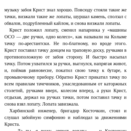
музыку забоя Крист знал хорошо. Повсюду стояли такие же
тачки, визжали такие же лопаты, шуршал камень, сползал с
обвалов, подрубленный кайлом, и снова визжали лопаты.
Крист положил лопату, сменил напарника у «машины
ОСО — две ручки, одно колесо», как называли на Колыме
тачку по-арестантски. Не по-блатному, но вроде этого.
Крист поставил тачку донцем на траповую доску, ручками в
противоположную от забоя сторону. И быстро насыпал
тачку. Потом ухватился за ручки, выгнулся, напрягая живот,
и, поймав равновесие, покатил свою тачку к бутаре, к
промывочному прибору. Обратно Крист прикатил тачку по
всем правилам тачечников, унаследованным от каторжных
столетий, ручками вверх, колесом вперед, а руки Крист,
отдыхая, держал на ручках тачки, потом поставил тачку и
снова взял лопату. Лопата завизжала.
Харбинский инженер, бригадир Косточкин, стоял и
слушал забойную симфонию и наблюдал за движениями
Криста.
— Да ты, я вижу, артист лопаты, — и Косточкин