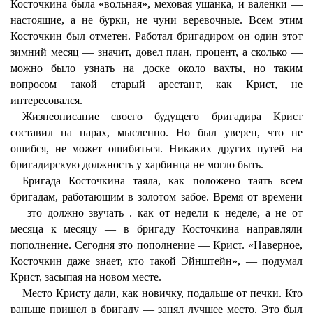
Косточкина была «вольная», меховая ушанка, и валенки —
настоящие, а не бурки, не чуни веревочные. Всем этим
Косточкин был отметен. Работал бригадиром он один этот
зимний месяц — значит, довел план, процент, а сколько —
можно было узнать на доске около вахты, но таким
вопросом такой старый арестант, как Крист, не
интересовался.
Жизнеописание своего будущего бригадира Крист
составил на нарах, мысленно. Но был уверен, что не
ошибся, не может ошибиться. Никаких других путей на
бригадирскую должность у харбинца не могло быть.
Бригада Косточкина таяла, как положено таять всем
бригадам, работающим в золотом забое. Время от времени
— зто должно звучать . как от недели к неделе, а не от
месяца к месяцу — в бригаду Косточкина направляли
пополнение. Сегодня зто пополнение — Крист. «Наверное,
Косточкин даже знает, кто такой Эйнштейн», — подумал
Крист, засыпая на новом месте.
Место Кристу дали, как новичку, подальше от печки. Кто
раньше пришел в бригаду — занял лучшее место. Это был