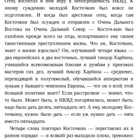
Отец воспитал в нем веру в непогрешимость НКВД. К
иному суждению молодой Косточкин был вовсе не
подготовлен. И когда был арестован отец, когда сам
Косточкин был осужден и отправлен с Очень Дальнего
Востока на Очень Дальний Север — Косточ-кин был
озлоблен прежде всего на отца, испортившего ему своим
таинственным преступлением жизнь. Что он, Косточкин,
знает о жизни взрослых? Он, изучивший четыре языка —
два европейских и два восточных, лучший танцор Харбина,
учившийся всевозможным блюзам и румбам у приезжих
мастеров сих дел, лучший боксер Харбина — средневес,
переходящий в полутяжелый, обучавшийся апперкотам и
хуккам у бывшего чемпиона Европы, — что он о всей этой
большой политике знает? Если расстреляли — значит, что-
то было. Может быть, в НКВД погорячились, может быть,
надо было дать десять, пятнадцать лет. А ему, молодому Кос-
точкину, нужно было дать — если уж нужно дать — пять
вместо пятнадцати.
Четыре слова повторял Косточкин — переставлял их в
разном порядке — и всякий раз выходило плохо, тревожно: