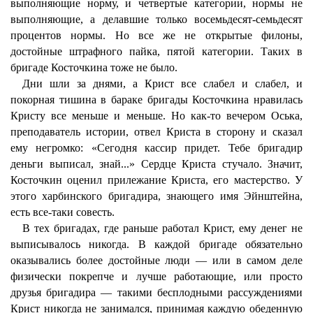
выполняющие норму, и четвертые категории, нормы не
выполняющие, а делавшие только восемьдесят-семьдесят
процентов нормы. Но все же не открытые филоны,
достойные штрафного пайка, пятой категории. Таких в
бригаде Косточкина тоже не было.
Дни шли за днями, а Крист все слабел и слабел, и
покорная тишина в бараке бригады Косточкина нравилась
Кристу все меньше и меньше. Но как-то вечером Оська,
преподаватель истории, отвел Криста в сторону и сказал
ему негромко: «Сегодня кассир придет. Тебе бригадир
деньги выписал, знай...» Сердце Криста стучало. Значит,
Косточкин оценил прилежание Криста, его мастерство. У
этого харбинского бригадира, знающего имя Эйнштейна,
есть все-таки совесть.
В тех бригадах, где раньше работал Крист, ему денег не
выписывалось никогда. В каждой бригаде обязательно
оказывались более достойные люди — или в самом деле
физически покрепче и лучше работающие, или просто
друзья бригадира — такими бесплодными рассуждениями
Крист никогда не занимался, принимая каждую обеденную