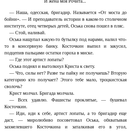
И жена моя Рочита...
— Наша, одесская, бригадир. Называется «От моста до
бойни». — И преподаватель истории в каком-то столичном
институте, отец четверых детей, Оська снова пошел в пляс.
— Стой, наливай.
Оська нащупал какую-то бутылку под нарами, налил что-
то в консервную банку. Косточкин выпил и закусил,
подцепив пальцами остатки гороха в миске.
— Где этот артист лопаты?
Оська поднял и вытолкнул Криста к свету.
— Что, силы нет? Разве ты пайку не получаешь? Вторую
категорию кто получает? Этого тебе мало, троцкистская
сволочь?
Крист молчал. Бригада молчала.
— Всех удавлю. Фашисты проклятые, — бушевал
Косточкин.
— Иди, иди к себе, артист лопаты, а то бригадир еще
даст, — миролюбиво посоветовал Оська, обхватывая
захмелевшего Косточкина и заталкивая его в угол,