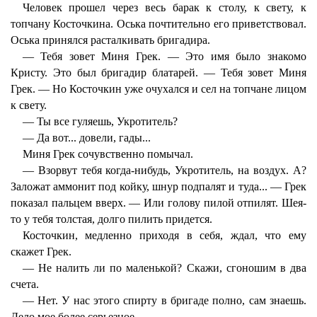
Человек прошел через весь барак к столу, к свету, к
топчану Косточкина. Оська почтительно его приветствовал.
Оська принялся расталкивать бригадира.
— Тебя зовет Миня Грек. — Это имя было знакомо
Кристу. Это был бригадир блатарей. — Тебя зовет Миня
Грек. — Но Косточкин уже очухался и сел на топчане лицом
к свету.
— Ты все гуляешь, Укротитель?
— Да вот... довели, гады...
Миня Грек сочувственно помычал.
— Взорвут тебя когда-нибудь, Укротитель, на воздух. А?
Заложат аммонит под койку, шнур подпалят и туда... — Грек
показал пальцем вверх. — Или голову пилой отпилят. Шея-
то у тебя толстая, долго пилить придется.
Косточкин, медленно приходя в себя, ждал, что ему
скажет Грек.
— Не налить ли по маленькой? Скажи, сгоношим в два
счета.
— Нет. У нас этого спирту в бригаде полно, сам знаешь.
Дело мое более серьезное.