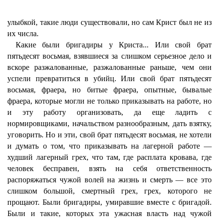
улыбкой, такие люди существовали, но сам Крист был не из
их числа.
Какие были бригадиры у Криста... Или свой брат
пятьдесят восьмая, взявшиеся за слишком серьезное дело и
вскоре разжалованные, разжалованные раньше, чем они
успели превратиться в убийц. Или свой брат пятьдесят
восьмая, фраера, но битые фраера, опытные, бывалые
фраера, которые могли не только приказывать на работе, но
и эту работу организовать, да еще ладить с
нормировщиками, начальством разнообразным, дать взятку,
уговорить. Но и эти, свой брат пятьдесят восьмая, не хотели
и думать о том, что приказывать на лагерной работе —
худший лагерный грех, что там, где расплата кровава, где
человек бесправен, взять на себя ответственность
распоряжаться чужой волей на жизнь и смерть — все это
слишком большой, смертный грех, грех, которого не
прощают. Были бригадиры, умиравшие вместе с бригадой.
Были и такие, которых эта ужасная власть над чужой