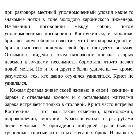
при разговоре местный уполномоченный уловил какие-то
знакомые нотки в тоне молодого харбинского инженера.
Начальники поговорили между собой, потом
уполномоченный поговорил с Косточкиным, и забойные
бригады вдруг обошло известие, что бригадиром одной из
бригад назначен новичок, свой брат пятьдесят восьмая.
Оптимисты видели в этом назначении признак скорых
перемен к лучшему, пессимисты бормотали что-то насчет
новой метлы. Но и те и другие были удивлены — кроме,
разумеется, тех, кто давно отучился удивляться, Крист не
удивлялся.
Каждая бригада живет своей жизнью, в своей «секции» в
бараке с отдельным входом и с остальными жителями
барака встречается только в столовой. Крист часто встречал
Косточкина — тот был такой отметный, краснорожий,
широкоплечий, могучий. Краги-перчатки с раструбами
были меховые. У бригадиров победней краги бывают
тряпочные, сшитые из ватных стеганых брюк. И шапка у