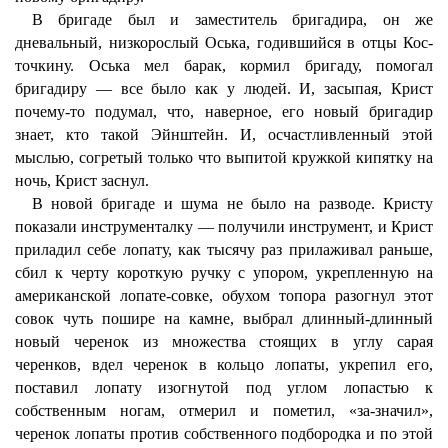
В бригаде был и заместитель бригадира, он же
дневальный, низкорослый Оська, годившийся в отцы Кос-
точкину. Оська мел барак, кормил бригаду, помогал
бригадиру — все было как у людей. И, засыпая, Крист
почему-то подумал, что, наверное, его новый бригадир
знает, кто такой Эйнштейн. И, осчастливленный этой
мыслью, согретый только что выпитой кружкой кипятку на
ночь, Крист заснул.
В новой бригаде и шума не было на разводе. Кристу
показали инструменталку — получили инструмент, и Крист
приладил себе лопату, как тысячу раз прилаживал раньше,
сбил к черту короткую ручку с упором, укрепленную на
американской лопате-совке, обухом топора разогнул этот
совок чуть пошире на камне, выбрал длинный-длинный
новый черенок из множества стоящих в углу сарая
черенков, вдел черенок в кольцо лопаты, укрепил его,
поставил лопату изогнутой под углом лопастью к
собственным ногам, отмерил и пометил, «за-значил»,
черенок лопаты против собственного подбородка и по этой