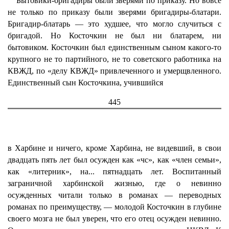
Бытовики-бригадиры были зверями по приказу. Но вовсе
не только по приказу были зверями бригадиры-блатари.
Бригадир-блатарь — это худшее, что могло случиться с
бригадой. Но Косточкин не был ни блатарем, ни
бытовиком. Косточкин был единственным сыном какого-то
крупного не то партийного, не то советского работника на
КВЖД, по «делу КВЖД» привлеченного и умерщвленного.
Единственный сын Косточкина, учившийся
445
в Харбине и ничего, кроме Харбина, не видевший, в свои
двадцать пять лет был осужден как «чс», как «член семьи»,
как «литерник», на... пятнадцать лет. Воспитанный
заграничной харбинской жизнью, где о невинно
осужденных читали только в романах — переводных
романах по преимуществу, — молодой Косточкин в глубине
своего мозга не был уверен, что его отец осужден невинно.