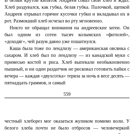
В белый крутой кипяток Андреев совал свой хлеб и ждал.
Хлеб раздувался, как губка, белая губка. Палочкой, щепкой
Андреев отрывал горячие кусочки губки и вкладывал их в
рот. Размокший хлеб исчезал во рту мгновенно.
Никто не обращал внимания на андреевские затеи. Он
был одним из сотен тысяч колымских «фитилей»,
«доходяг», чей разум давно уже пошатнулся.
Каша была тоже по лендлизу — американская овсянка с
сахаром. И хлеб был по лендлизу — из канадской муки с
примесью костей и риса. Хлеб выпекали необыкновенно
пышный, и ни один раздатчик не рисковал готовить пайки с
вечера — каждая «двухсотка» теряла за ночь в весе десять —
пятнадцать граммов, и самый
559
честный хлеборез мог оказаться жуликом помимо воли. У
белого хлеба почти не было отбросов — человечеркий