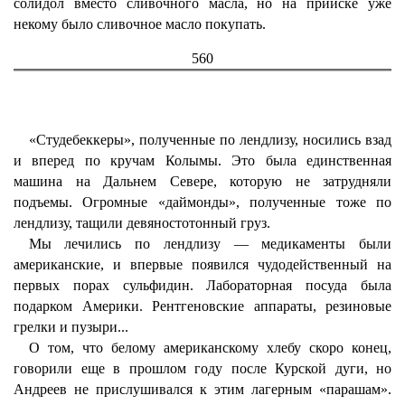
солидол вместо сливочного масла, но на прииске уже
некому было сливочное масло покупать.
560
«Студебеккеры», полученные по лендлизу, носились взад
и вперед по кручам Колымы. Это была единственная
машина на Дальнем Севере, которую не затрудняли
подъемы. Огромные «даймонды», полученные тоже по
лендлизу, тащили девяностотонный груз.
Мы лечились по лендлизу — медикаменты были
американские, и впервые появился чудодейственный на
первых порах сульфидин. Лабораторная посуда была
подарком Америки. Рентгеновские аппараты, резиновые
грелки и пузыри...
О том, что белому американскому хлебу скоро конец,
говорили еще в прошлом году после Курской дуги, но
Андреев не прислушивался к этим лагерным «парашам».