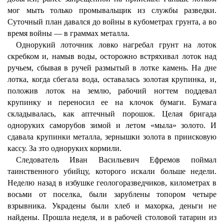
мог мыть только промывальщик из службы разведки.
Суточный план давался до войны в кубометрах грунта, а во
время войны — в граммах металла.
Однорукий лоточник ловко нагребал грунт на лоток
скребком и, намыв воды, осторожно встряхивал лоток над
ручьем, сбывая в ручей размытый в лотке камень. На дне
лотка, когда сбегала вода, оставалась золотая крупинка, и,
положив лоток на землю, рабочий ногтем поддевал
крупинку и переносил ее на клочок бумаги. Бумага
складывалась, как аптечный порошок. Целая бригада
одноруких саморубов зимой и летом «мыла» золото. И
сдавала крупинки металла, зернышки золота в приисковую
кассу. За зто одноруких кормили.
Следователь Иван Васильевич Ефремов поймал
таинственного убийцу, которого искали больше недели.
Неделю назад в избушке геологоразведчиков, километрах в
восьми от поселка, были зарублены топором четыре
взрывника. Украдены были хлеб и махорка, деньги не
найдены. Прошла неделя, и в рабочей столовой татарин из