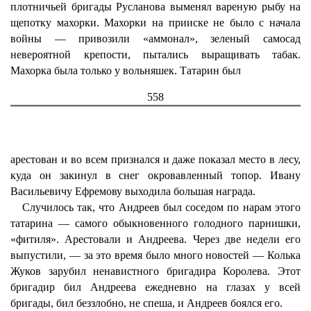
плотничьей бригады Русланова выменял вареную рыбу на
щепотку махорки. Махорки на прииске не было с начала
войны — привозили «аммонал», зеленый самосад
невероятной крепости, пытались выращивать табак.
Махорка была только у вольняшек. Татарин был
558
арестован и во всем признался и даже показал место в лесу,
куда он закинул в снег окровавленный топор. Ивану
Васильевичу Ефремову выходила большая награда.
Случилось так, что Андреев был соседом по нарам этого
татарина — самого обыкновенного голодного парнишки,
«фитиля». Арестовали и Андреева. Через две недели его
выпустили, — за это время было много новостей — Колька
Жуков зарубил ненавистного бригадира Королева. Этот
бригадир бил Андреева ежедневно на глазах у всей
бригады, бил беззлобно, не спеша, и Андреев боялся его.