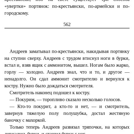
«увертки» портянок: по-крестьянски, по-армейски и по-
городскому.
562
Андреев заматывал по-крестьянски, накидывая портянку
на ступни сверху. Андреев с трудом втиснул ноги в бурки,
встал и, взяв ящик с аммонитом, вышел. Ногам было жарко,
горлу — холодно. Андреев знал, что и то, и другое —
ненадолго. Он сдал аммонит смотрителю и вернулся к
костру. Нужно было дождаться смотрителя.
Смотритель наконец подошел к костру.
— Покурим, — торопливо сказало несколько голосов.
— Кто-то покурит, а кто-то и нет, — и смотритель,
завернув тяжелую полу полушубка, достал жестяную
баночку с махоркой.
Только теперь Андреев развязал тряпочки, на которых
держались бурки, и стащил бурки с ног.