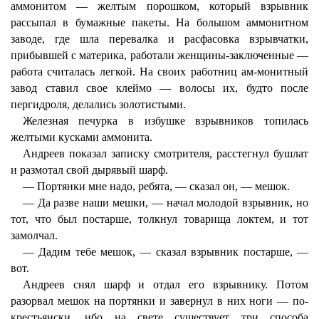
аммонитом — желтым порошком, который взрывник
рассыпал в бумажные пакеты. На большом аммонитном
заводе, где шла перевалка и расфасовка взрывчатки,
прибывшей с материка, работали женщины-заключенные —
работа считалась легкой. На своих работниц ам-монитный
завод ставил свое клеймо — волосы их, будто после
пергидроля, делались золотистыми.
Железная печурка в избушке взрывников топилась
желтыми кусками аммонита.
Андреев показал записку смотрителя, расстегнул бушлат
и размотал свой дырявый шарф.
— Портянки мне надо, ребята, — сказал он, — мешок.
— Да разве наши мешки, — начал молодой взрывник, но
тот, что был постарше, толкнул товарища локтем, и тот
замолчал.
— Дадим тебе мешок, — сказал взрывник постарше, —
вот.
Андреев снял шарф и отдал его взрывнику. Потом
разорвал мешок на портянки и завернул в них ноги — по-
крестьянски, ибо на свете существует три способа