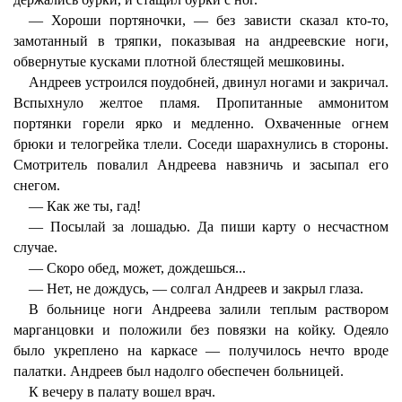
— Хороши портяночки, — без зависти сказал кто-то,
замотанный в тряпки, показывая на андреевские ноги,
обвернутые кусками плотной блестящей мешковины.
Андреев устроился поудобней, двинул ногами и закричал.
Вспыхнуло желтое пламя. Пропитанные аммонитом
портянки горели ярко и медленно. Охваченные огнем
брюки и телогрейка тлели. Соседи шарахнулись в стороны.
Смотритель повалил Андреева навзничь и засыпал его
снегом.
— Как же ты, гад!
— Посылай за лошадью. Да пиши карту о несчастном
случае.
— Скоро обед, может, дождешься...
— Нет, не дождусь, — солгал Андреев и закрыл глаза.
В больнице ноги Андреева залили теплым раствором
марганцовки и положили без повязки на койку. Одеяло
было укреплено на каркасе — получилось нечто вроде
палатки. Андреев был надолго обеспечен больницей.
К вечеру в палату вошел врач.