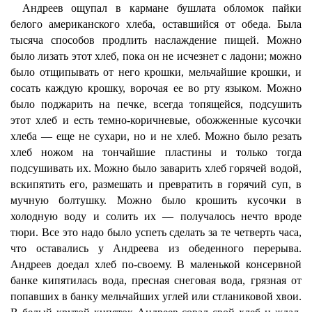
Андреев ощупал в кармане бушлата обломок пайки
белого американского хлеба, оставшийся от обеда. Была
тысяча способов продлить наслаждение пищей. Можно
было лизать этот хлеб, пока он не исчезнет с ладони; можно
было отщипывать от него крошки, мельчайшие крошки, и
сосать каждую крошку, ворочая ее во рту языком. Можно
было поджарить на печке, всегда топящейся, подсушить
этот хлеб и есть темно-коричневые, обожженные кусочки
хлеба — еще не сухари, но и не хлеб. Можно было резать
хлеб ножом на тончайшие пластины и только тогда
подсушивать их. Можно было заварить хлеб горячей водой,
вскипятить его, размешать и превратить в горячий суп, в
мучную болтушку. Можно было крошить кусочки в
холодную воду и солить их — получалось нечто вроде
тюри. Все это надо было успеть сделать за те четверть часа,
что оставались у Андреева из обеденного перерыва.
Андреев доедал хлеб по-своему. В маленькой консервной
банке кипятилась вода, пресная снеговая вода, грязная от
попавших в банку мельчайших углей или стланиковой хвои.