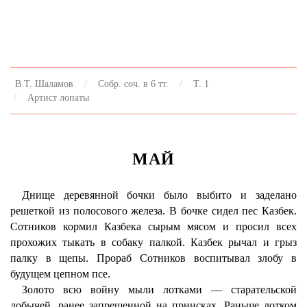
В.Т. Шаламов
Собр. соч. в 6 тт.
Т. 1
Артист лопаты
МАЙ
Днище деревянной бочки было выбито и заделано
решеткой из полосового железа. В бочке сидел пес Казбек.
Сотников кормил Казбека сырым мясом и просил всех
прохожих тыкать в собаку палкой. Казбек рычал и грыз
палку в щепы. Прораб Сотников воспитывал злобу в
будущем цепном псе.
Золото всю войну мыли лотками — старательской
добычей, ранее запрещенной на приисках. Раньше лотком