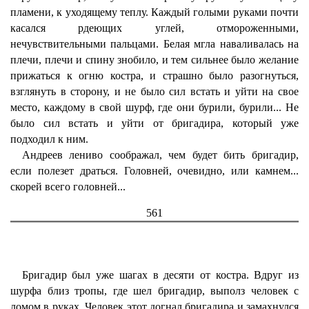
пламени, к уходящему теплу. Каждый голыми руками почти
касался рдеющих углей, отмороженными,
нечувствительными пальцами. Белая мгла наваливалась на
плечи, плечи и спину знобило, и тем сильнее было желание
прижаться к огню костра, и страшно было разогнуться,
взглянуть в сторону, и не было сил встать и уйти на свое
место, каждому в свой шурф, где они бурили, бурили... Не
было сил встать и уйти от бригадира, который уже
подходил к ним.
Андреев лениво соображал, чем будет бить бригадир,
если полезет драться. Головней, очевидно, или камнем...
скорей всего головней...
561
Бригадир был уже шагах в десяти от костра. Вдруг из
шурфа близ тропы, где шел бригадир, выполз человек с
ломом в руках. Человек этот догнал бригадира и замахнулся