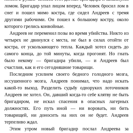
ломом. Бригадир упал лицом вперед. Человек бросил лом в
снег и пошел мимо костра, где сидел Андреев с тремя
другими рабочими. Он пошел к большому костру, около
которого грелись конвойные.
Андреев не переменил позы во время убийства. Никто из
четырех не двинулся с места, не был в силах отойти от
костра, от ускользающего тепла. Каждый хотел сидеть до
самого конца, до той минуты, когда прогонят. Но гнать
было некому — бригадира убили, — и Андреев был
счастлив, как и его сегодняшние товарищи.
Последним усилием своего бедного голодного мозга,
иссушенного мозга, Андреев понимал, что надо искать
какой-то выход. Разделить судьбу одноруких лоточников
Андреев не хотел. Он, давший когда-то себе клятву не быть
бригадиром, не искал спасения в опасных лагерных
должностях. Его путь иной — ни воровать, ни бить
товарищей, ни доносить на них он не будет. Андреев
терпеливо ждал.
Этим утром новый бригадир послал Андреева за