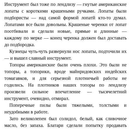
Инструмент был тоже по лендлизу — гнутые американские
лопаты с короткими крашеными ручками. Лопаты были
подбористы — над самой формой лопатй кто-то думал.
Лопатами все были довольны. Крашеные черенки от лопат
поотбивали и сделали новые, прямые и длинные —
каждому по мерке — конец черенка должен был доставать
до подбородка.
Кузнецы чуть-чуть развернули нос лопаты, подточили их
— и вышел славный инструмент.
Топоры американские были очень плохи. Это были не
топоры, а топорики, вроде майнридовских индейских
томагавков, и для серьезной плотничьей работы не
годились. На плотников наших топоры по лендлизу
произвели сильное впечатление — тысячелетний
инструмент, очевидно, отмирал.
Поперечные пилы были тяжелыми, толстыми и
неудобными в работе.
Зато великолепен был солидол, белый, как сливочное
масло, без запаха. Блатари сделали попытку продавать