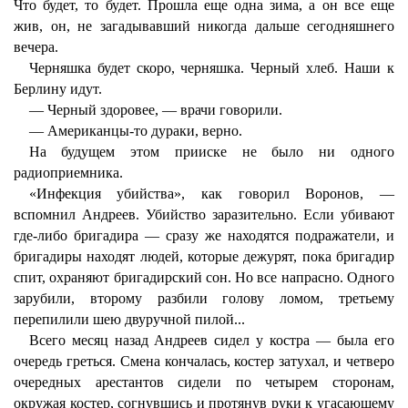
Что будет, то будет. Прошла еще одна зима, а он все еще
жив, он, не загадывавший никогда дальше сегодняшнего
вечера.
Черняшка будет скоро, черняшка. Черный хлеб. Наши к
Берлину идут.
— Черный здоровее, — врачи говорили.
— Американцы-то дураки, верно.
На будущем этом прииске не было ни одного
радиоприемника.
«Инфекция убийства», как говорил Воронов, —
вспомнил Андреев. Убийство заразительно. Если убивают
где-либо бригадира — сразу же находятся подражатели, и
бригадиры находят людей, которые дежурят, пока бригадир
спит, охраняют бригадирский сон. Но все напрасно. Одного
зарубили, второму разбили голову ломом, третьему
перепилили шею двуручной пилой...
Всего месяц назад Андреев сидел у костра — была его
очередь греться. Смена кончалась, костер затухал, и четверо
очередных арестантов сидели по четырем сторонам,
окружая костер, согнувшись и протянув руки к угасающему