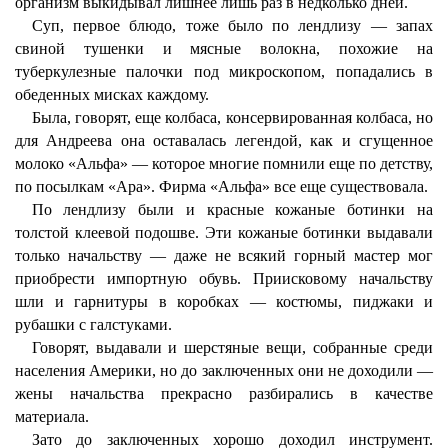
организм выкидывал лишнее лишь раз в недколько дней.
Суп, первое блюдо, тоже было по лендлизу — запах
свиной тушенки и мясные волокна, похожие на
туберкулезные палочки под микроскопом, попадались в
обеденных мисках каждому.
Была, говорят, еще колбаса, консервированная колбаса, но
для Андреева она оставалась легендой, как и сгущенное
молоко «Альфа» — которое многие помнили еще по детству,
по посылкам «Ара». Фирма «Альфа» все еще существовала.
По лендлизу были и красные кожаные ботинки на
толстой клеевой подошве. Эти кожаные ботинки выдавали
только начальству — даже не всякий горный мастер мог
приобрести импортную обувь. Приисковому начальству
шли и гарнитуры в коробках — костюмы, пиджаки и
рубашки с галстуками.
Говорят, выдавали и шерстяные вещи, собранные среди
населения Америки, но до заключенных они не доходили —
жены начальства прекрасно разбирались в качестве
материала.
Зато до заключенных хорошо доходил инструмент.