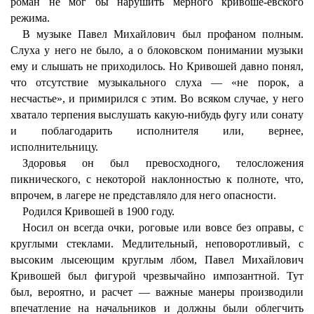
роман не мог бы нарушить мерного кривоше-евского
режима.
В музыке Павел Михайлович был профаном полным.
Слуха у него не было, а о блоковском понимании музыки
ему и слышать не приходилось. Но Кривошей давно понял,
что отсутствие музыкального слуха — «не порок, а
несчастье», и примирился с этим. Во всяком случае, у него
хватало терпения выслушать какую-нибудь фугу или сонату
и поблагодарить исполнителя или, вернее,
исполнительницу.
Здоровья он был превосходного, телосложения
пикнического, с некоторой наклонностью к полноте, что,
впрочем, в лагере не представляло для него опасности.
Родился Кривошей в 1900 году.
Носил он всегда очки, роговые или вовсе без оправы, с
круглыми стеклами. Медлительный, неповоротливый, с
высоким лысеющим круглым лбом, Павел Михайлович
Кривошей был фигурой чрезвычайно импозантной. Тут
был, вероятно, и расчет — важные манеры производили
впечатление на начальников и должны были облегчить