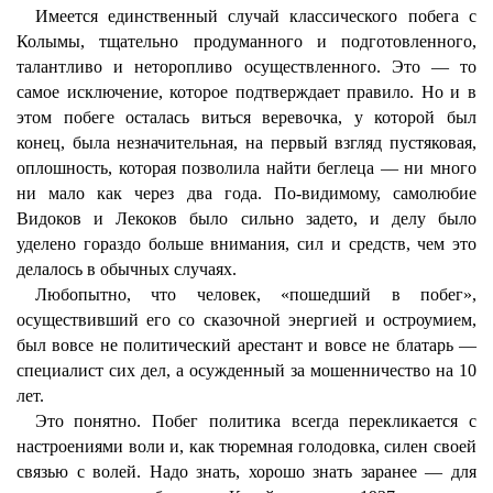
Имеется единственный случай классического побега с
Колымы, тщательно продуманного и подготовленного,
талантливо и неторопливо осуществленного. Это — то
самое исключение, которое подтверждает правило. Но и в
этом побеге осталась виться веревочка, у которой был
конец, была незначительная, на первый взгляд пустяковая,
оплошность, которая позволила найти беглеца — ни много
ни мало как через два года. По-видимому, самолюбие
Видоков и Лекоков было сильно задето, и делу было
уделено гораздо больше внимания, сил и средств, чем это
делалось в обычных случаях.
Любопытно, что человек, «пошедший в побег»,
осуществивший его со сказочной энергией и остроумием,
был вовсе не политический арестант и вовсе не блатарь —
специалист сих дел, а осужденный за мошенничество на 10
лет.
Это понятно. Побег политика всегда перекликается с
настроениями воли и, как тюремная голодовка, силен своей
связью с волей. Надо знать, хорошо знать заранее — для