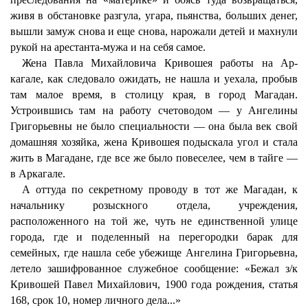
живя в обстановке разгула, угара, пьянства, больших денег,
вышли замуж снова и еще снова, нарожали детей и махнули
рукой на арестанта-мужа и на себя самое.
Жена Павла Михайловича Кривошея работы на Ар-
кагале, как следовало ожидать, не нашла и уехала, пробыв
там малое время, в столицу края, в город Магадан.
Устроившись там на работу счетоводом — у Ангелины
Григорьевны не было специальности — она была век свой
домашняя хозяйка, жена Кривошея подыскала угол и стала
жить в Магадане, где все же было повеселее, чем в тайге —
в Аркагале.
А оттуда по секретному проводу в тот же Магадан, к
начальнику розыскного отдела, учреждения,
расположенного на той же, чуть не единственной улице
города, где и поделенный на перегородки барак для
семейных, где нашла себе убежище Ангелина Григорьевна,
летело зашифрованное служебное сообщение: «Бежал з/к
Кривошей Павел Михайлович, 1900 года рождения, статья
168, срок 10, номер личного дела...»