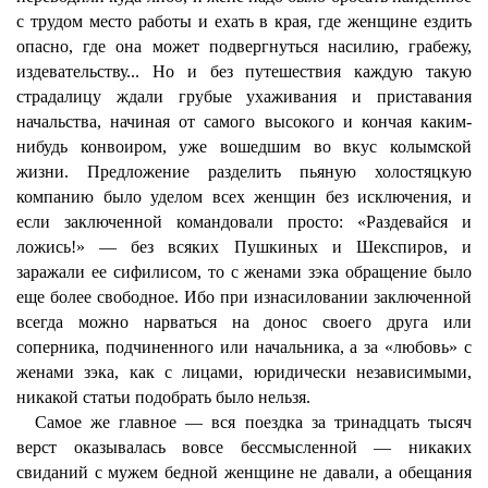
с трудом место работы и ехать в края, где женщине ездить
опасно, где она может подвергнуться насилию, грабежу,
издевательству... Но и без путешествия каждую такую
страдалицу ждали грубые ухаживания и приставания
начальства, начиная от самого высокого и кончая каким-
нибудь конвоиром, уже вошедшим во вкус колымской
жизни. Предложение разделить пьяную холостяцкую
компанию было уделом всех женщин без исключения, и
если заключенной командовали просто: «Раздевайся и
ложись!» — без всяких Пушкиных и Шекспиров, и
заражали ее сифилисом, то с женами зэка обращение было
еще более свободное. Ибо при изнасиловании заключенной
всегда можно нарваться на донос своего друга или
соперника, подчиненного или начальника, а за «любовь» с
женами зэка, как с лицами, юридически независимыми,
никакой статьи подобрать было нельзя.
Самое же главное — вся поездка за тринадцать тысяч
верст оказывалась вовсе бессмысленной — никаких
свиданий с мужем бедной женщине не давали, а обещания