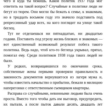
чего и куда ты бежишь. Какой политик 1937 года мог
ответить на такой вопрос? Случайные в политике люди не
бегут из тюрем. Они могли бы бежать к семье, к знакомым,
но в тридцать восьмом году это значило подставить под
репрессивный удар всех, на кого поглядит на улице такой
беглец.
Тут не отделаешься ни пятнадцатью, ни двадцатью
годами. Поставить под угрозу жизнь близких и знакомых —
вот единственный возможный результат побега такого
политика. Ведь надо, чтоб кто-то беглеца укрывал, прятал,
помогал ему. Среди политиков 1938 года таких людей не
было.
У редких, возвращавшихся по окончании срока,
собственные жены первыми проверяли правильность и
законность документов вернувшегося из лагеря мужа и,
чтобы известить начальство о прибытии, бежали в милицию
наперегонки с ответственным съемщиком квартиры.
Расправа со случайными, невинными людьми была очень
проста. Вместо того чтобы дать им выговор, предупредить,
их пытали, а после пыток давали десять, двадцать лет