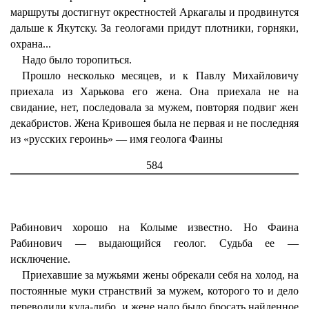
маршруты достигнут окрестностей Аркагалы и продвинутся
дальше к Якутску. За геологами придут плотники, горняки,
охрана...
Надо было торопиться.
Прошло несколько месяцев, и к Павлу Михайловичу
приехала из Харькова его жена. Она приехала не на
свидание, нет, последовала за мужем, повторяя подвиг жен
декабристов. Жена Кривошея была не первая и не последняя
из «русских героинь» — имя геолога Фаины
584
Рабинович хорошо на Колыме известно. Но Фаина
Рабинович — выдающийся геолог. Судьба ее —
исключение.
Приехавшие за мужьями жены обрекали себя на холод, на
постоянные муки странствий за мужем, которого то и дело
переводили куда-либо, и жене надо было бросать найденное