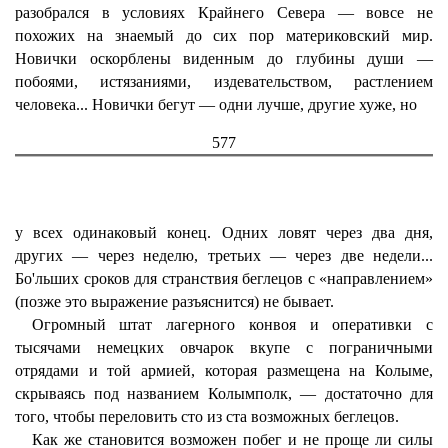
разобрался в условиях Крайнего Севера — вовсе не
похожих на знаемый до сих пор материковский мир.
Новички оскорблены виденным до глубины души —
побоями, истязаниями, издевательством, растлением
человека... Новички бегут — одни лучше, другие хуже, но
577
у всех одинаковый конец. Одних ловят через два дня,
других — через неделю, третьих — через две недели...
Бо'льших сроков для странствия беглецов с «направлением»
(позже это выражение разъяснится) не бывает.
Огромный штат лагерного конвоя и оперативки с
тысячами немецких овчарок вкупе с пограничными
отрядами и той армией, которая размещена на Колыме,
скрываясь под названием Колымполк, — достаточно для
того, чтобы переловить сто из ста возможных беглецов.
Как же становится возможен побег и не проще ли силы