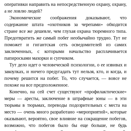
оперативки направить на непосредственную охрану, охрану,
а не ловлю людей?
Экономические соображения доказывают, что
содержание штата «охотников за черепами» обходится
стране все же дешевле, чем глухая охрана тюремного типа.
Предотвратить же самый побег необычайно трудно. Тут не
поможет и гигантская сеть осведомителей из самих
заключенных, с которыми начальство расплачивается
папиросками махорки и супчиком.
Тут дело идет о человеческой психологии, о ее извивах и
закоулках, и ничего предугадать тут нельзя, кто, и когда, и
почему решится на побег. То, что случается, — вовсе не
похоже на все предположенное.
Конечно, на сей счет существуют «профилактические»
меры — аресты, заключение в штрафные зоны — в эти
тюрьмы в тюрьмах, переводы подозрительных с места на
место — очень много разработано «мероприятий», которые
оказывают, вероятно, свое влияние на сокращение побегов,
возможно, что побегов было бы еще больше, не будь