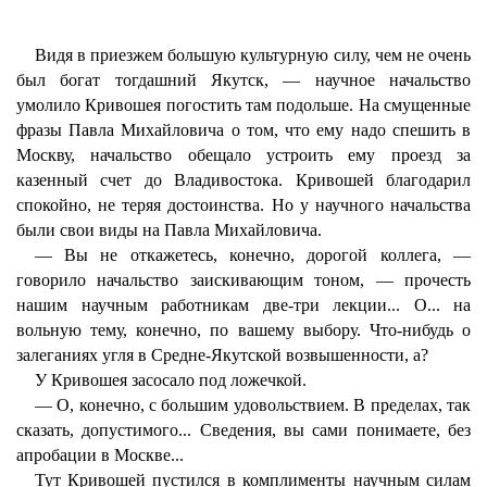
Видя в приезжем большую культурную силу, чем не очень
был богат тогдашний Якутск, — научное начальство
умолило Кривошея погостить там подольше. На смущенные
фразы Павла Михайловича о том, что ему надо спешить в
Москву, начальство обещало устроить ему проезд за
казенный счет до Владивостока. Кривошей благодарил
спокойно, не теряя достоинства. Но у научного начальства
были свои виды на Павла Михайловича.
— Вы не откажетесь, конечно, дорогой коллега, —
говорило начальство заискивающим тоном, — прочесть
нашим научным работникам две-три лекции... О... на
вольную тему, конечно, по вашему выбору. Что-нибудь о
залеганиях угля в Средне-Якутской возвышенности, а?
У Кривошея засосало под ложечкой.
— О, конечно, с большим удовольствием. В пределах, так
сказать, допустимого... Сведения, вы сами понимаете, без
апробации в Москве...
Тут Кривошей пустился в комплименты научным силам