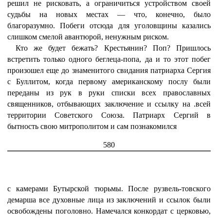
решил не рисковать, а ограничиться устройством своей
судьбы на новых местах — что, конечно, было
благоразумно. Побеги отсюда для уголовщины казались
слишком смелой авантюрой, ненужным риском.
Кто же будет бежать? Крестьянин? Поп? Пришлось
встретить только одного беглеца-попа, да и то этот побег
произошел еще до знаменитого свидания патриарха Сергия
с Буллитом, когда первому американскому послу были
переданы из рук в руки списки всех православных
священников, отбывающих заключение и ссылку на .всей
территории Советского Союза. Патриарх Сергий в
бытность свою митрополитом и сам познакомился
580
с камерами Бутырской тюрьмы. После рузвель-товского
демарша все духовные лица из заключений и ссылок были
освобождены поголовно. Намечался конкордат с церковью,