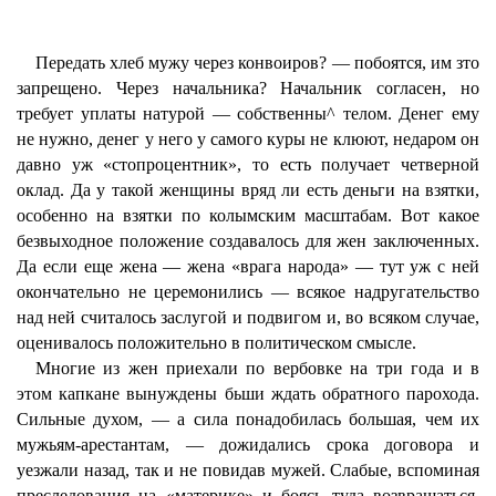
Передать хлеб мужу через конвоиров? — побоятся, им зто
запрещено. Через начальника? Начальник согласен, но
требует уплаты натурой — собственны^ телом. Денег ему
не нужно, денег у него у самого куры не клюют, недаром он
давно уж «стопроцентник», то есть получает четверной
оклад. Да у такой женщины вряд ли есть деньги на взятки,
особенно на взятки по колымским масштабам. Вот какое
безвыходное положение создавалось для жен заключенных.
Да если еще жена — жена «врага народа» — тут уж с ней
окончательно не церемонились — всякое надругательство
над ней считалось заслугой и подвигом и, во всяком случае,
оценивалось положительно в политическом смысле.
Многие из жен приехали по вербовке на три года и в
этом капкане вынуждены бьши ждать обратного парохода.
Сильные духом, — а сила понадобилась большая, чем их
мужьям-арестантам, — дожидались срока договора и
уезжали назад, так и не повидав мужей. Слабые, вспоминая
преследования на «материке» и боясь туда возвращаться,