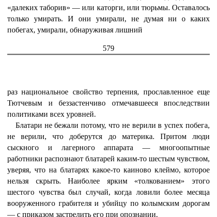
«далеких таборив» — или каторги, или тюрьмы. Оставалось
только умирать. И они умирали, не думая ни о каких
побегах, умирали, обнаруживая лишний
579
раз национальное свойство терпения, прославленное еще
Тютчевым и беззастенчиво отмечавшееся впоследствии
политиками всех уровней.
Блатари не бежали потому, что не верили в успех побега,
не верили, что доберутся до материка. Притом люди
сыскного и лагерного аппарата — многоопытные
работники распознают блатарей каким-то шестым чувством,
уверяя, что на блатарях какое-то каиново клеймо, которое
нельзя скрыть. Наиболее ярким «толкованием» этого
шестого чувства был случай, когда ловили более месяца
вооруженного грабителя и убийцу по колымским дорогам
— с приказом застрелить его при опознании.