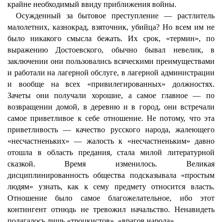
крайне необходимый ввиду приближения войны.
Осужденный за бытовое преступление — растлитель
малолетних, казнокрад, взяточник, убийца? Но всем им не
было никакого смысла бежать. Их срок, «термин», по
выражению Достоевского, обычно бывал невелик, в
заключении они пользовались всяческими преимуществами
и работали на лагерной обслуге, в лагерной администрации
и вообще на всех «привилегированных» должностях.
Зачеты они получали хорошие, а самое главное — по
возвращении домой, в деревню и в город, они встречали
самое приветливое к себе отношение. Не потому, что эта
приветливость — качество русского народа, жалеющего
«несчастненьких» — жалость к «несчастненьким» давно
отошла в область предания, стала милой литературной
сказкой. Время изменилось. Великая
дисциплинированность общества подсказывала «простым
людям» узнать, как к сему предмету относится власть.
Отношение было самое благожелательное, ибо этот
контингент отнюдь не тревожил начальство. Ненавидеть
полагалось лишь «троцкистов», «врагов народа».