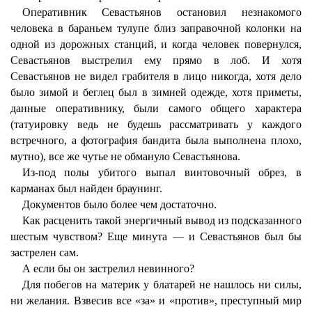
Оперативник Севастьянов остановил незнакомого
человека в бараньем тулупе близ заправочной колонки на
одной из дорожных станций, и когда человек повернулся,
Севастьянов выстрелил ему прямо в лоб. И хотя
Севастьянов не видел грабителя в лицо никогда, хотя дело
было зимой и беглец был в зимней одежде, хотя приметы,
данные оперативнику, были самого общего характера
(татуировку ведь не будешь рассматривать у каждого
встречного, а фотография бандита была выполнена плохо,
мутно), все же чутье не обмануло Севастьянова.
Из-под полы убитого выпал винтовочный обрез, в
карманах был найден браунинг.
Документов было более чем достаточно.
Как расценить такой энергичный вывод из подсказанного
шестым чувством? Еще минута — и Севастьянов был бы
застрелен сам.
А если бы он застрелил невинного?
Для побегов на материк у блатарей не нашлось ни силы,
ни желания. Взвесив все «за» и «против», преступный мир