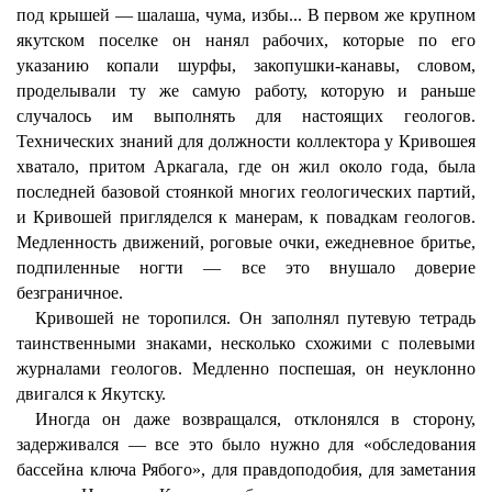
под крышей — шалаша, чума, избы... В первом же крупном
якутском поселке он нанял рабочих, которые по его
указанию копали шурфы, закопушки-канавы, словом,
проделывали ту же самую работу, которую и раньше
случалось им выполнять для настоящих геологов.
Технических знаний для должности коллектора у Кривошея
хватало, притом Аркагала, где он жил около года, была
последней базовой стоянкой многих геологических партий,
и Кривошей пригляделся к манерам, к повадкам геологов.
Медленность движений, роговые очки, ежедневное бритье,
подпиленные ногти — все это внушало доверие
безграничное.
Кривошей не торопился. Он заполнял путевую тетрадь
таинственными знаками, несколько схожими с полевыми
журналами геологов. Медленно поспешая, он неуклонно
двигался к Якутску.
Иногда он даже возвращался, отклонялся в сторону,
задерживался — все это было нужно для «обследования
бассейна ключа Рябого», для правдоподобия, для заметания