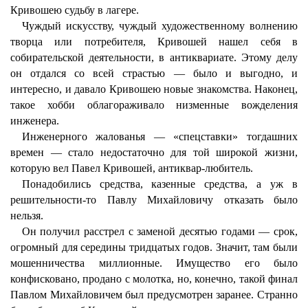
Кривошею судьбу в лагере.
Чуждый искусству, чуждый художественному волнению
творца или потребителя, Кривошей нашел себя в
собирательской деятельности, в антиквариате. Этому делу
он отдался со всей страстью — было и выгодно, и
интересно, и давало Кривошею новые знакомства. Наконец,
такое хобби облагораживало низменные вожделения
инженера.
Инженерного жалованья — «спецставки» тогдашних
времен — стало недостаточно для той широкой жизни,
которую вел Павел Кривошей, антиквар-любитель.
Понадобились средства, казенные средства, а уж в
решительности-то Павлу Михайловичу отказать было
нельзя.
Он получил расстрел с заменой десятью годами — срок,
огромный для середины тридцатых годов. Значит, там были
мошенничества миллионные. Имущество его было
конфисковано, продано с молотка, но, конечно, такой финал
Павлом Михайловичем был предусмотрен заранее. Странно