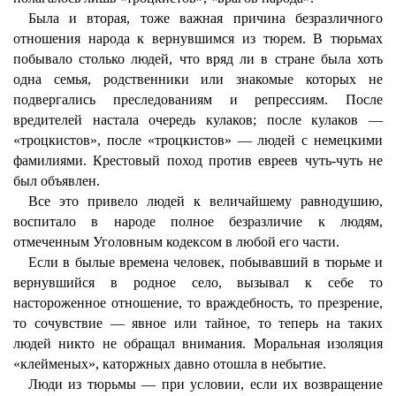
Была и вторая, тоже важная причина безразличного
отношения народа к вернувшимся из тюрем. В тюрьмах
побывало столько людей, что вряд ли в стране была хоть
одна семья, родственники или знакомые которых не
подвергались преследованиям и репрессиям. После
вредителей настала очередь кулаков; после кулаков —
«троцкистов», после «троцкистов» — людей с немецкими
фамилиями. Крестовый поход против евреев чуть-чуть не
был объявлен.
Все это привело людей к величайшему равнодушию,
воспитало в народе полное безразличие к людям,
отмеченным Уголовным кодексом в любой его части.
Если в былые времена человек, побывавший в тюрьме и
вернувшийся в родное село, вызывал к себе то
настороженное отношение, то враждебность, то презрение,
то сочувствие — явное или тайное, то теперь на таких
людей никто не обращал внимания. Моральная изоляция
«клейменых», каторжных давно отошла в небытие.
Люди из тюрьмы — при условии, если их возвращение