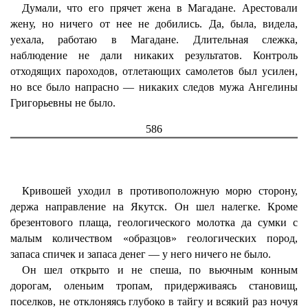
Думали, что его прячет жена в Магадане. Арестовали
жену, но ничего от нее не добились. Да, была, видела,
уехала, работаю в Магадане. Длительная слежка,
наблюдение не дали никаких результатов. Контроль
отходящих пароходов, отлетающих самолетов был усилен,
но все было напрасно — никаких следов мужа Ангелины
Григорьевны не было.
586
Кривошей уходил в противоположную морю сторону,
держа направление на Якутск. Он шел налегке. Кроме
брезентового плаща, геологического молотка да сумки с
малым количеством «образцов» геологических пород,
запаса спичек и запаса денег — у него ничего не было.
Он шел открыто и не спеша, по вьючным конным
дорогам, оленьим тропам, придерживаясь становищ,
поселков, не отклоняясь глубоко в тайгу и всякий раз ночуя