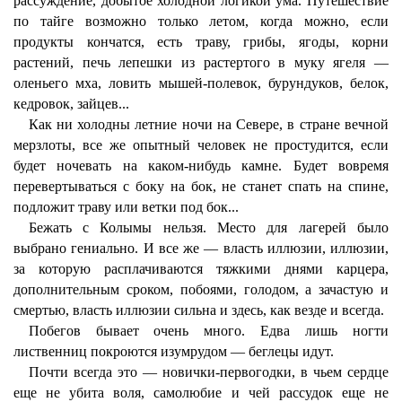
рассуждение, добытое холодной логикой ума. Путешествие
по тайге возможно только летом, когда можно, если
продукты кончатся, есть траву, грибы, ягоды, корни
растений, печь лепешки из растертого в муку ягеля —
оленьего мха, ловить мышей-полевок, бурундуков, белок,
кедровок, зайцев...
Как ни холодны летние ночи на Севере, в стране вечной
мерзлоты, все же опытный человек не простудится, если
будет ночевать на каком-нибудь камне. Будет вовремя
перевертываться с боку на бок, не станет спать на спине,
подложит траву или ветки под бок...
Бежать с Колымы нельзя. Место для лагерей было
выбрано гениально. И все же — власть иллюзии, иллюзии,
за которую расплачиваются тяжкими днями карцера,
дополнительным сроком, побоями, голодом, а зачастую и
смертью, власть иллюзии сильна и здесь, как везде и всегда.
Побегов бывает очень много. Едва лишь ногти
лиственниц покроются изумрудом — беглецы идут.
Почти всегда это — новички-первогодки, в чьем сердце
еще не убита воля, самолюбие и чей рассудок еще не