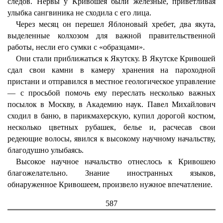
следов. Нервы у Кривошея были железные, приветливая
улыбка сангвиника не сходила с его лица.
Через месяц он перешел Яблоновый хребет, два якута,
выделенные колхозом для важной правительственной
работы, несли его сумки с «образцами».
Они стали приближаться к Якутску. В Якутске Кривошей
сдал свои камни в камеру хранения на пароходной
пристани и отправился в местное геологическое управление
— с просьбой помочь ему переслать несколько важных
посылок в Москву, в Академию наук. Павел Михайлович
сходил в баню, в парикмахерскую, купил дорогой костюм,
несколько цветных рубашек, белье и, расчесав свои
редеющие волосы, явился к высокому научному начальству,
благодушно улыбаясь.
Высокое научное начальство отнеслось к Кривошею
благожелательно. Знание иностранных языков,
обнаруженное Кривошеем, произвело нужное впечатление.
587