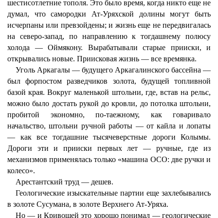
шестисотлетние тополя. Это было время, когда никто еще не
думал, что самородки Ат-Уряхской долины могут быть
исчерпаны или превзойдены; и жизнь еще не передвигалась
на северо-запад, по направлению к тогдашнему полюсу
холода — Оймякону. Вырабатывали старые прииски, и
открывались новые. Приисковая жизнь — все времянка.
Уголь Аркагалы — будущего Аркагалинского бассейна —
был форпостом разведчиков золота, будущей топливной
базой края. Вокруг маленькой штольни, где, встав на рельс,
можно было достать рукой до кровли, до потолка штольни,
пробитой экономно, по-таежному, как говаривало
начальство, штольни ручной работы — от кайла и лопаты
— как все тогдашние тысячеверстные дороги Колымы.
Дороги эти и прииски первых лет — ручные, где из
механизмов применялась только «машина ОСО: две ручки и
колесо».
Арестантский труд — дешев.
Геологические изыскательные партии еще захлебывались
в золоте Сусумана, в золоте Верхнего Ат-Уряха.
Но — и Кривошей это хорошо понимал — геологические