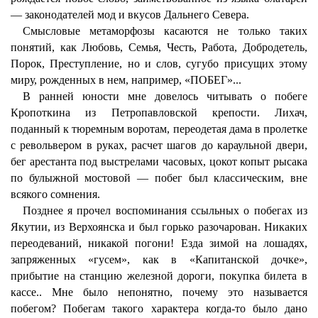
— законодателей мод и вкусов Дальнего Севера.
Смысловые метаморфозы касаются не только таких
понятий, как Любовь, Семья, Честь, Работа, Добродетель,
Порок, Преступление, но и слов, сугубо присущих этому
миру, рожденных в нем, например, «ПОБЕГ»...
В ранней юности мне довелось читывать о побеге
Кропоткина из Петропавловской крепости. Лихач,
поданный к тюремным воротам, переодетая дама в пролетке
с револьвером в руках, расчет шагов до караульной двери,
бег арестанта под выстрелами часовых, цокот копыт рысака
по булыжной мостовой — побег был классическим, вне
всякого сомнения.
Позднее я прочел воспоминания ссыльных о побегах из
Якутии, из Верхоянска и был горько разочарован. Никаких
переодеваний, никакой погони! Езда зимой на лошадях,
запряженных «гусем», как в «Капитанской дочке»,
прибытие на станцию железной дороги, покупка билета в
кассе.. Мне было непонятно, почему это называется
побегом? Побегам такого характера когда-то было дано