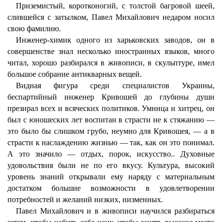
Приземистый, коротконогий, с толстой багровой шеей,
слившейся с затылком, Павел Михайлович недаром носил
свою фамилию.
Инженер-химик одного из харьковских заводов, он в
совершенстве знал несколько иностранных языков, много
читал, хорошо разбирался в живописи, в скульптуре, имел
большое собрание антикварных вещей.
Видная фигура среди специалистов Украины,
беспартийный инженер Кривошей до глубины души
презирал всех и всяческих политиков. Умница и хитрец, он
был с юношеских лет воспитан в страсти не к стяжанию —
это было бы слишком грубо, неумно для Кривошея, — а в
страсти к наслаждению жизнью — так, как он это понимал.
А это значило — отдых, порок, искусство.. Духовные
удовольствия были не по его вкусу. Культура, высокий
уровень знаний открывали ему наряду с материальным
достатком большие возможности в удовлетворении
потребностей и желаний низких, низменных.
Павел Михайлович и в живописи научился разбираться