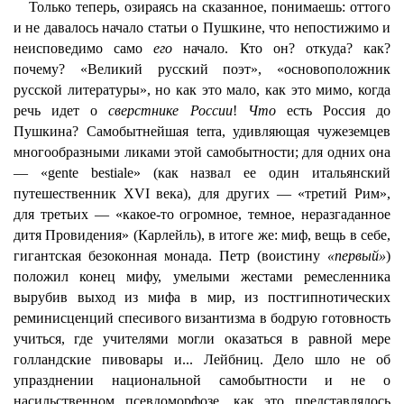
Только теперь, озираясь на сказанное, понимаешь: оттого
и не давалось начало статьи о Пушкине, что непостижимо и
неисповедимо само
его
начало. Кто он? откуда? как?
почему? «Великий русский поэт», «основоположник
русской литературы», но как это мало, как это мимо, когда
речь идет о
сверстнике России
!
Что
есть Россия до
Пушкина? Самобытнейшая terra, удивляющая чужеземцев
многообразными ликами этой самобытности; для одних она
— «gente bestiale» (как назвал ее один итальянский
путешественник XVI века), для других — «третий Рим»,
для третьих — «какое-то огромное, темное, неразгаданное
дитя Провидения» (Карлейль), в итоге же: миф, вещь в себе,
гигантская безоконная монада. Петр (воистину
«первый»
)
положил конец мифу, умелыми жестами ремесленника
вырубив выход из мифа в мир, из постгипнотических
реминисценций спесивого византизма в бодрую готовность
учиться, где учителями могли оказаться в равной мере
голландские пивовары и... Лейбниц. Дело шло не об
упразднении национальной самобытности и не о
насильственном псевдоморфозе, как это представлялось