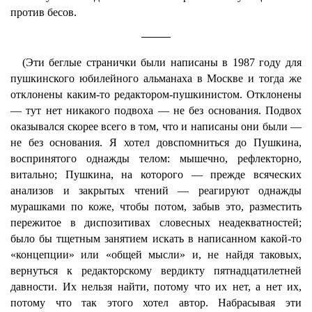
против бесов.
(Эти беглые странички были написаны в 1987 году для
пушкинского юбилейного альманаха в Москве и тогда же
отклонены каким-то редактором-пушкинистом. Отклонены
— тут нет никакого подвоха — не без основания. Подвох
оказывался скорее всего в том, что и написаны они были —
не без основания. Я хотел довспомниться до Пушкина,
воспринятого однажды телом: мышечно, рефлекторно,
витально; Пушкина, на которого — прежде всяческих
анализов и закрытых чтений — реагируют однажды
мурашками по коже, чтобы потом, забыв это, разместить
пережитое в диспозитивах словесных неадекватностей;
было бы тщетным занятием искать в написанном какой-то
«концепции» или «общей мысли» и, не найдя таковых,
вернуться к редакторскому вердикту пятнадцатилетней
давности. Их нельзя найти, потому что их нет, а нет их,
потому что так этого хотел автор. Набрасывая эти