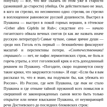
попутал) — все, что мог сказать об этом уже в старости
(доживший до старости) убийца. Он действительно не знал,
в кого он стрелял, но несомненно одно: стреляя, он стрелял
в воплощенное равновесие русской душевности. Выстрел в
Пушкина — выстрел в покой горных вершин, в гётевское
«Ueber allen Gipfeln ist Ruh»; следствие его — начало
гигантского обвала вечных снегов (и как же назвать иначе
русскую литературу!) Самые чуткие, самые зрячие души —
среди них Гоголь есть первый — безошибочно фиксируют
масштаб и перспективы потери.
«Соотечественники!
страшно!»
— нет, не пафос лермонтовских строк, не боль и
горечь утраты, а этот гоголевский крик и есть доподлинный
реквием по Пушкину. «Погодите, скоро поднимутся снизу
такие крики, что закружится голова». И еще: «Если бы я вам
рассказал то, что я знаю, вы подумали бы, как убежать из
России». Из России, где
нет
Пушкина, где
так
не стало
Пушкина и где отныне тайной пружиной всех помыслов и
свершений ее законорожденных сынов могло быть только
открытое или немое взыскание Пушкина, от неумирающей
речи Достоевского до последних блоковских строк: