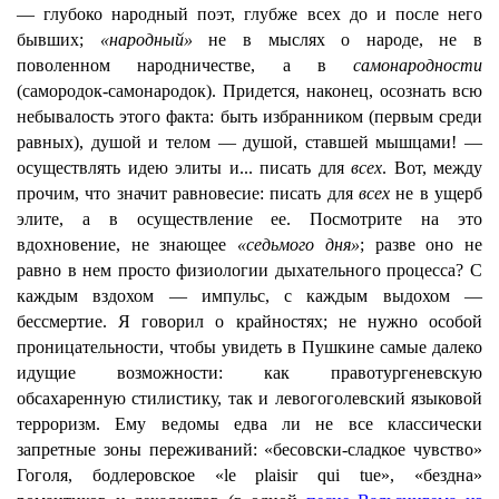
— глубоко народный поэт, глубже всех до и после него
бывших;
«народный»
не в мыслях о народе, не в
поволенном народничестве, а в
самонародности
(самородок-самонародок). Придется, наконец, осознать всю
небывалость этого факта: быть избранником (первым среди
равных), душой и телом — душой, ставшей мышцами! —
осуществлять идею элиты и... писать для
всех
. Вот, между
прочим, что значит равновесие: писать для
всех
не в ущерб
элите, а в осуществление ее. Посмотрите на это
вдохновение, не знающее
«седьмого дня»
; разве оно не
равно в нем просто физиологии дыхательного процесса? С
каждым вздохом — импульс, с каждым выдохом —
бессмертие. Я говорил о крайностях; не нужно особой
проницательности, чтобы увидеть в Пушкине самые далеко
идущие возможности: как правотургеневскую
обсахаренную стилистику, так и левогоголевский языковой
терроризм. Ему ведомы едва ли не все классически
запретные зоны переживаний: «бесовски-сладкое чувство»
Гоголя, бодлеровское «le plaisir qui tue», «бездна»