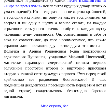
романтиков и декадентов (в одной
песне Вальсингема из
«Пира во время чумы»
вся палитра будущих декадентских с-
ума-схождений). Но — еще раз — он не жертва крайностей,
а господин над ними; ни одну из них не воспринимает он
всерьез и ни одну в шутку, а вернее сказать, на каждую
серьезность есть у него щелчок по лбу и на каждую шутку
леденящая душу серьезность. Он, совместивший в себе от
века не совместимое, до того несовместимое, что как-то
страшно даже поставить друг возле друга эти имена —
Вольтера и Арины Родионовны («два подстрочника
вдохновения Пушкина», угаданные Мариной Цветаевой),
магически парализует смертоносный цинизм первого
голубиной простотой второй и виртуозно приобщает
вторую к тяжкой стезе
культуры
первого.
Что
перед такой
крайностью все раздвоения Достоевского! И
что
позднейшая декадентская пресыщенность перед этим вот (в
одной строке) свидетельством безысходно барского
нигилизма:
Мне скучно, бес!