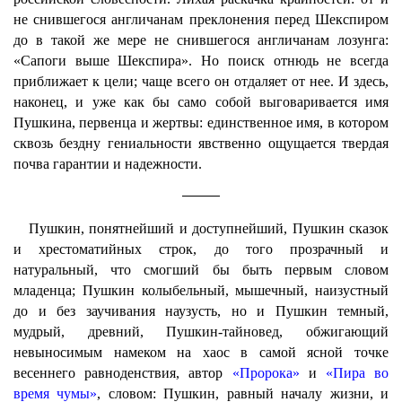
не снившегося англичанам преклонения перед Шекспиром
до в такой же мере не снившегося англичанам лозунга:
«Сапоги выше Шекспира». Но поиск отнюдь не всегда
приближает к цели; чаще всего он отдаляет от нее. И здесь,
наконец, и уже как бы само собой выговаривается имя
Пушкина, первенца и жертвы: единственное имя, в котором
сквозь бездну гениальности явственно ощущается твердая
почва гарантии и надежности.
Пушкин, понятнейший и доступнейший, Пушкин сказок
и хрестоматийных строк, до того прозрачный и
натуральный, что смогший бы быть первым словом
младенца; Пушкин колыбельный, мышечный, наизустный
до и без заучивания наузусть, но и Пушкин темный,
мудрый, древний, Пушкин-тайновед, обжигающий
невыносимым намеком на хаос в самой ясной точке
весеннего равноденствия, автор
«Пророка»
и
«Пира во
время чумы»
, словом: Пушкин, равный началу жизни, и