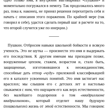
одно только имя; я внутренне выговаривал «Пушкин» и
моментально погружался в немоту. Так продолжалось много
раз, пока я, наконец, не принял решения перехитрить себя и
начать с описания этого поражения. По крайней мере (так
говорил я себе), удастся сделать первый шаг в расчете на то,
что второй случится уже по инерции.)
Пушкин. Отбросим навыки школьной бойкости и всякую
ученость. Это не шутка — произнести это имя и выдержать
его последствия. К другим именам мы приходим позже,
вооруженные цензом, стажем, возрастом и, стало быть,
защищенные, изготовившиеся к неожиданностям,
способные дать отпор
«чуду»
прилежной классификацией
его в каталоге усвоенных понятий. Это имя застигает нас
врасплох; мы слышим его с детских лет и настолько
свыкаемся с ним, что ощущаем его как верх естественности,
без малейшего подозрения о том
«квадриллионе
квадриллионов»
, который отделит нашу будущую
(пошкольную) жизнь от
этой
естественности. Мы говорим: