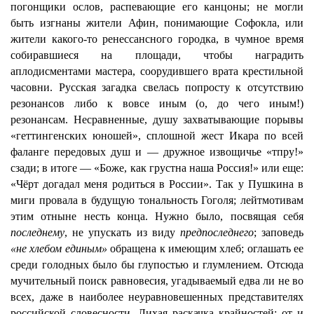
погонщики ослов, распевающие его канцоны; не могли
быть изгнаны жители Афин, понимающие Софокла, или
жители какого-то ренессансного городка, в чумное время
собиравшиеся на площади, чтобы наградить
аплодисментами мастера, соорудившего врата крестильной
часовни. Русская загадка свелась попросту к отсутствию
резонансов либо к вовсе иным (о, до чего иным!)
резонансам. Несравненные, душу захватывающие порывы
«геттингенских юношей», сплошной жест Икара по всей
фаланге передовых душ и — дружное извощичье «тпру!»
сзади; в итоге — «Боже, как грустна наша Россия!» или еще:
«Чёрт догадал меня родиться в России». Так у Пушкина в
миги провала в будущую тональность Гоголя; лейтмотивам
этим отныне несть конца. Нужно было, посвящая себя
последнему
, не упускать из виду
предпоследнего
; заповедь
«не хлебом единым»
обращена к имеющим хлеб; оглашать ее
среди голодных было бы глупостью и глумлением. Отсюда
мучительный поиск равновесия, угадываемый едва ли не во
всех, даже в наиболее неуравновешенных представителях
российской словесности. Лихая раскачка крайностей: от и