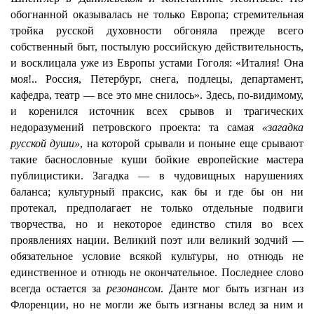
обогнанной оказывалась не только Европа; стремительная
тройка русской духовности обгоняла прежде всего
собственный быт, постылую российскую действительность,
и восклицала уже из Европы устами Гоголя: «Италия! Она
моя!.. Россия, Петербург, снега, подлецы, департамент,
кафедра, театр — все это мне снилось». Здесь, по-видимому,
и коренился источник всех срывов и трагических
недоразумений петровского проекта: та самая
«загадка
русской души»
, на которой срывали и поныне еще срывают
такие баснословные куши бойкие европейские мастера
публицистики. Загадка — в чудовищных нарушениях
баланса; культурный праксис, как бы и где бы он ни
протекал, предполагает не только отдельные подвиги
творчества, но и некоторое единство стиля во всех
проявлениях нации. Великий поэт или великий зодчий —
обязательное условие всякой культуры, но отнюдь не
единственное и отнюдь не окончательное. Последнее слово
всегда остается за
резонансом
. Данте мог быть изгнан из
Флоренции, но не могли же быть изгнаны вслед за ним и