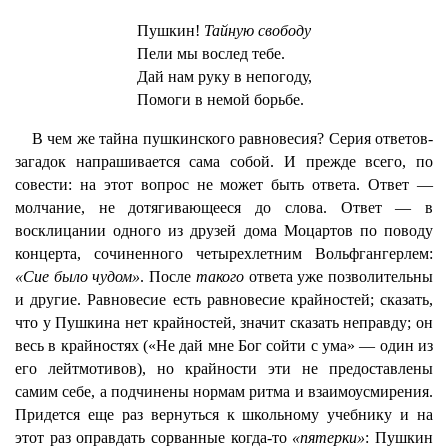
Пушкин!
Тайную свободу
Пели мы вослед тебе.
Дай нам руку в непогоду,
Помоги в немой борьбе.
В чем же тайна пушкинского равновесия? Серия ответов-
загадок напрашивается сама собой. И прежде всего, по
совести: на этот вопрос не может быть ответа. Ответ —
молчание, не дотягивающееся до слова. Ответ — в
восклицании одного из друзей дома Моцартов по поводу
концерта, сочиненного четырехлетним Вольфгангерлем:
«Сие было чудом»
. После
такого
ответа уже позволительны
и другие. Равновесие есть равновесие крайностей; сказать,
что у Пушкина нет крайностей, значит сказать неправду; он
весь в крайностях («Не дай мне Бог сойти с ума» — один из
его лейтмотивов), но крайности эти не предоставлены
самим себе, а подчинены нормам ритма и взаимоусмирения.
Придется еще раз вернуться к школьному учебнику и на
этот раз оправдать сорванные когда-то
«пятерки»
: Пушкин