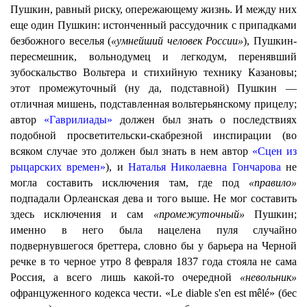
Пушкин, равный риску, опережающему жизнь. И между них
еще один Пушкин: истонченный рассудочник с припадками
безбожного веселья (
«умнейший человек России»
), Пушкин-
пересмешник, вольнодумец и легкодум, перенявший
зубоскальство Вольтера и стихийную технику Казановы;
этот промежуточный (ну да, подставной) Пушкин —
отличная мишень, подставленная вольтерьянскому прицелу;
автор
«Гаврилиады»
должен был знать о последствиях
подобной просветительски-скабрезной инспирации (во
всяком случае это должен был знать в нем автор
«Сцен из
рыцарских времен»
), и
Наталья Николаевна Гончарова
не
могла составить исключения там, где под
«правило»
подпадали Орлеанская дева и того выше. Не мог составить
здесь исключения и сам
«промежуточный»
Пушкин;
именно в него была нацелена пуля случайно
подвернувшегося бреттера, словно бы у барьера на Черной
речке в то черное утро 8 февраля 1837 года стояла не сама
Россия, а всего лишь какой-то очередной
«невольник»
офранцуженного кодекса чести. «Le diable s'en est mêlé» (бес