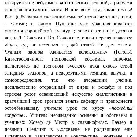
котируется не ребусами святоотеческих речений, а ритмами
становления самосознания. И при всем том, какие темпы!
Рост (в буквально сказочном смысле) исчисляется не днями,
а часами; в одном Пушкине уже уравновешиваются
столетия европейской культуры; через считанные десятки
лет, в Л. Толстом и Вл. Соловьеве, они и перевешиваются:
«Русь, куда ж несешься ты, дай ответ? Не дает ответа.
Чудным звоном заливается колокольчик» (Гоголь).
Катастрофичность петровской реформы, впрочем,
нагнеталась не прогоном русского духа сквозь строй
западных эталонов, а невероятными темпами выучки и
самоопределения, так что вчерашний ученик,
насильственно оторванный от вирш и вокабул и под
страхом розог осваивающий искусство силлогистики, в
кратчайший срок грозился занять кафедру и преподнести
остолбеневшему учителю урок по курсу
«последних
вопросов»
. Учител
я
неожиданно осилены и обогнаны в
учениках: Жозеф де Местр в славянофилах, Баадер и
поздний Шеллинг в Соловьеве, не родившийся еще
Шпенглер в Данилевском и Константине Леонтьеве. Но