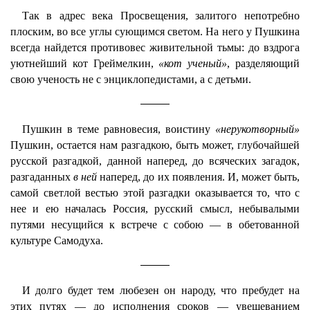
Так в адрес века Просвещения, залитого непотребно
плоским, во все углы сующимся светом. На него у Пушкина
всегда найдется противовес живительной тьмы: до вздрога
уютнейший кот Греймелкин,
«кот ученый»
, разделяющий
свою ученость не с энциклопедистами, а с детьми.
Пушкин в теме равновесия, воистину
«нерукотворный»
Пушкин, остается нам разгадкою, быть может, глубочайшей
русской разгадкой, данной наперед, до всяческих загадок,
разгаданных
в ней
наперед, до их появления. И, может быть,
самой светлой вестью этой разгадки оказывается то, что с
нее и ею началась Россия, русский смысл, небывалыми
путями несущийся к встрече с собою — в обетованной
культуре Самодуха.
И долго будет тем любезен он народу, что пребудет на
этих путях — до исполнения сроков — увещеванием