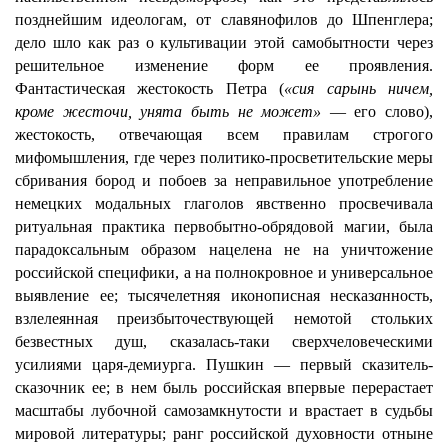
позднейшим идеологам, от славянофилов до Шпенглера;
дело шло как раз о культивации этой самобытности через
решительное изменение форм ее проявления.
Фантастическая жестокость Петра (
«сия сарынь ничем,
кроме жесточи, унята быть не может»
— его слово),
жестокость, отвечающая всем правилам строгого
мифомышления, где через политико-просветительские меры
сбривания бород и побоев за неправильное употребление
немецких модальных глаголов явственно просвечивала
ритуальная практика первобытно-обрядовой магии, была
парадоксальным образом нацелена не на уничтожение
российской специфики, а на полнокровное и универсальное
выявление ее; тысячелетняя иконописная несказ
а
нность,
взлелеянная преизбыточествующей немотой стольких
безвестных душ, сказалась-таки сверхчеловеческими
усилиями царя-демиурга. Пушкин — первый сказитель-
сказочник ее; в нем быль российская впервые перерастает
масштабы лубочной самозамкнутости и врастает в судьбы
мировой литературы; ранг российской духовности отныне