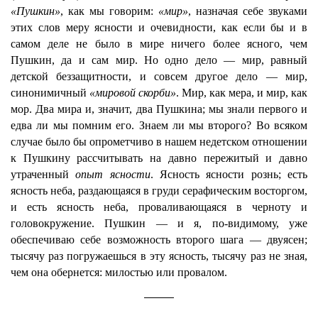
«Пушкин»
, как мы говорим:
«мир»
, назначая себе звуками
этих слов меру ясности и очевидности, как если бы и в
самом деле не было в мире ничего более ясного, чем
Пушкин, да и сам мир. Но одно дело — мир, равный
детской беззащитности, и совсем другое дело — мир,
синонимичный
«мировой скорби»
. Мир, как мера, и мир, как
мор. Два мира и, значит, два Пушкина; мы знали первого и
едва ли мы помним его. Знаем ли мы второго? Во всяком
случае было бы опрометчиво в нашем недетском отношении
к Пушкину рассчитывать на давно пережитый и давно
утраченный
опыт ясности
. Ясность ясности рознь; есть
ясность неба, раздающаяся в груди серафическим восторгом,
и есть ясность неба, проваливающаяся в черноту и
головокружение. Пушкин — и я, по-видимому, уже
обеспечиваю себе возможность второго шага — двуясен;
тысячу раз погружаешься в эту ясность, тысячу раз не зная,
чем она обернется: милостью или провалом.