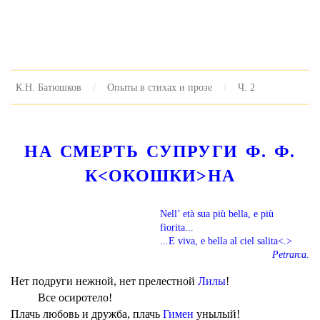
К.Н. Батюшков
Опыты в стихах и прозе
Ч. 2
НА СМЕРТЬ СУПРУГИ Ф. Ф.
К<ОКОШКИ>НА
Nell’ età sua più bella, e più
fiorita...
...E viva, e bella al ciel salita<.>
Petrarca.
Нет подруги нежной, нет прелестной
Лилы
!
Все осиротело!
Плачь любовь и дружба, плачь
Гимен
унылый!