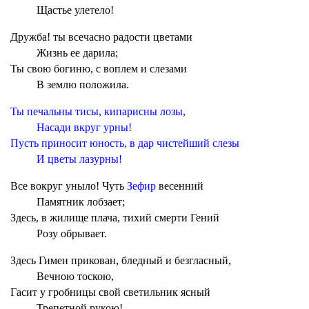
Щастье улетело!
Дружба! ты всечасно радости цветами
Жизнь ее дарила;
Ты свою богиню, с воплем и слезами
В землю положила.
Ты печальны тисы, кипарисны лозы,
Насади вкруг урны!
Пусть приносит юность, в дар чистейший слезы
И цветы лазурны!
Все вокруг уныло! Чуть
Зефир
весенний
Памятник лобзает;
Здесь, в жилище плача, тихий смерти Гений
Розу обрывает.
Здесь Гимен прикован, бледный и безгласный,
Вечною тоскою,
Гасит у гробницы свой светильник ясный
Трепетной рукою!