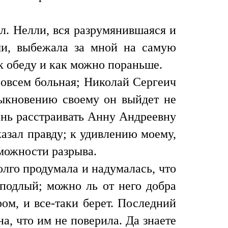
л. Нелли, вся разрумянившаяся и
ми, выбежала за мной на самую
к обеду и как можно пораньше.
совсем больная; Николай Сергеич
обыкновению своему он выйдет не
чень расстраивать Анну Андреевну
азал правду; к удивлению моему,
зможности разрыва.
олго продумала и надумалась, что
 подлый; можно ль от него добра
ром, и все-таки берет. Последний
а, что им не поверила. Да знаете