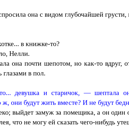
просила она с видом глубочайшей грусти, 
отке... в книжке-то?
ло, Нелли.
ла она почти шепотом, но как-то вдруг, от
 глазами в пол.
то... девушка и старичок, — шептала о
 ж, они будут жить вместе? И не будут бед
еко; выйдет замуж за помещика, а он один 
ея, что не могу ей сказать чего-нибудь уте