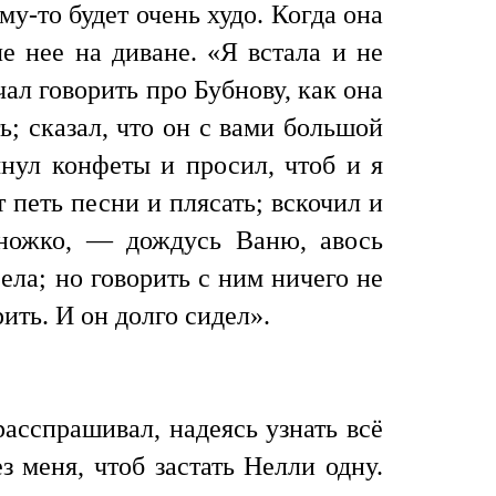
ему-то будет очень худо. Когда она
е нее на диване. «Я встала и не
чал говорить про Бубнову, как она
ть; сказал, что он с вами большой
ынул конфеты и просил, чтоб и я
т петь песни и плясать; вскочил и
множко, — дождусь Ваню, авось
села; но говорить с ним ничего не
рить. И он долго сидел».
расспрашивал, надеясь узнать всё
 меня, чтоб застать Нелли одну.