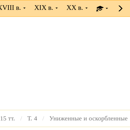
XVIII в.
XIX в.
XX в.
15 тт.
Т. 4
Униженные и оскорбленные