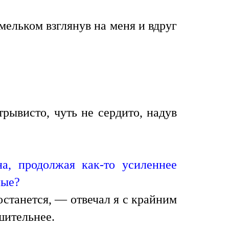
мельком взглянув на меня и вдруг
рывисто, чуть не сердито, надув
на, продолжая как-то усиленнее
ные?
останется, — отвечал я с крайним
шительнее.