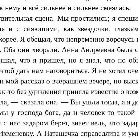
к нему и всё сильнее и сильнее смеялась.
твительная сцена. Мы простились; я спеши
ая и с сияющими, как звездочки, глазка
корее. Я обещал, что непременно ворочусь 
. Оба они хворали. Анна Андреевна была 
ышал, что я пришел, но я знал, что по 
, чтоб дать нам наговориться. Я не хотел о
и мой рассказ о вчерашнем вечере, но выск
как-то без удивления приняла известие о во
ла, — сказала она. — Вы ушли тогда, а я д
мы у господа бога, да и человек-то такой
 с нас задаром берет, знает ведь, что зада
Ихменевку. А Наташечка справедлива и умн