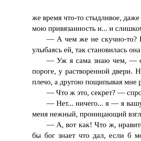
же время что-то стыдливое, даже 
мою привязанность и... и слишком
— А чем же не скучно-то? В
улыбаясь ей, так становилась она
— Уж я сама знаю чем, — от
пороге, у растворенной двери. 
плечо, а другою пощипывая мне 
— Что ж это, секрет? — спро
— Нет... ничего... я — я ва
меня нежный, проницающий взгля
— А, вот как! Что ж, нравит
бы бог знает что дал, если б м