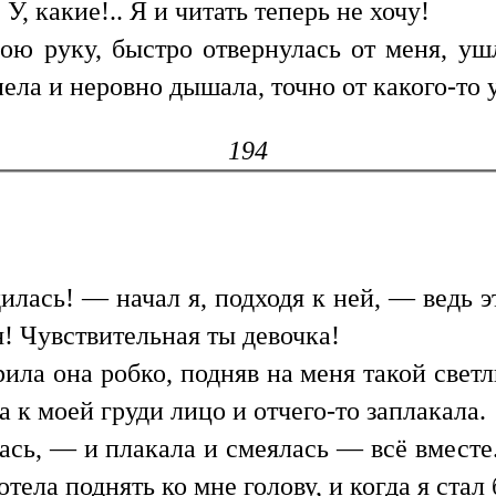
 У, какие!.. Я и читать теперь не хочу!
ою руку, быстро отвернулась от меня, ушл
нела и неровно дышала, точно от какого-то 
194
лась! — начал я, подходя к ней, — ведь э
я! Чувствительная ты девочка!
ила она робко, подняв на меня такой светл
 к моей груди лицо и отчего-то заплакала.
лась, — и плакала и смеялась — всё вместе
 хотела поднять ко мне голову, и когда я ста