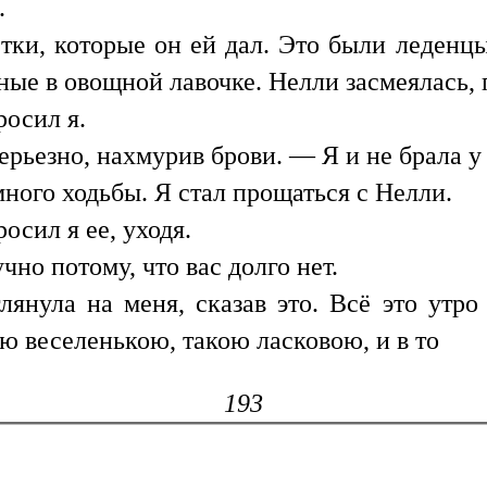
.
тки, которые он ей дал. Это были леденц
ные в овощной лавочке. Нелли засмеялась, 
росил я.
рьезно, нахмурив брови. — Я и не брала у н
много ходьбы. Я стал прощаться с Нелли.
сил я ее, уходя.
но потому, что вас долго нет.
янула на меня, сказав это. Всё это утр
ю веселенькою, такою ласковою, и в то
193