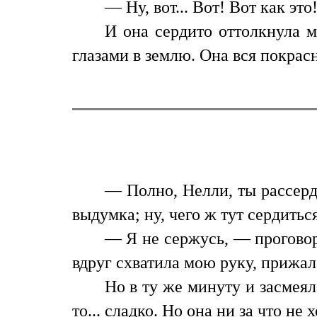
— Ну, вот... Вот! Вот как это!
И она сердито оттолкнула м
глазами в землю. Она вся покрас
— Полно, Нелли, ты рассерди
выдумка; ну, чего ж тут сердитьс
— Я не сержусь, — проговор
вдруг схватила мою руку, прижала
Но в ту же минуту и засмея
то... сладко. Но она ни за что не