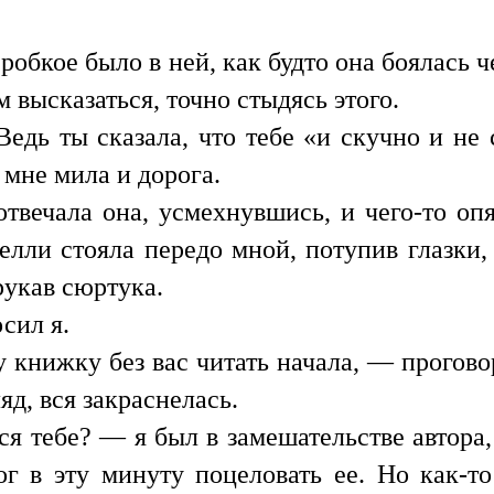
робкое было в ней, как будто она боялась 
 высказаться, точно стыдясь этого.
едь ты сказала, что тебе «и скучно и не
 мне мила и дорога.
вечала она, усмехнувшись, и чего-то оп
Нелли стояла передо мной, потупив глазки,
рукав сюртука.
сил я.
шу книжку без вас читать начала, — прогово
д, вся закраснелась.
ся тебе? — я был в замешательстве автора, 
ог в эту минуту поцеловать ее. Но как-т