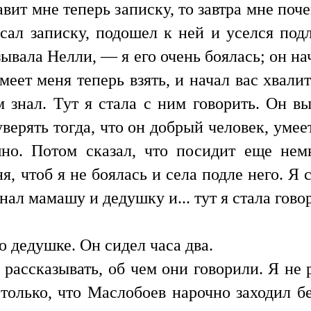
авит мне теперь записку, то завтра мне поч
исал записку, подошел к ней и уселся подл
ывала Нелли, — я его очень боялась; он на
меет меня теперь взять, и начал вас хвали
 знал. Тут я стала с ним говорить. Он в
 уверять тогда, что он добрый человек, умее
шно. Потом сказал, что посидит еще не
, чтоб я не боялась и села подле него. Я 
знал мамашу и дедушку и... тут я стала гово
о дедушке. Он сидел часа два.
 рассказывать, об чем они говорили. Я не 
только, что Маслобоев нарочно заходил без