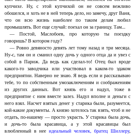
купчихе. Ну, с этой купчихой он не совсем вежливо
обошелся, и хоть не в ней теперь дело, но замечу, друг Ваня,
что он всю жизнь наиболее по таким делам любил
промышлять. Вот еще случай: поехал он за границу. Там...
— Постой, Маслобоев, про которую ты поездку
говоришь? В котором году?
— Ровно девяносто девять лет тому назад и три месяца.
Ну-с, там он и сманил одну дочь у одного отца да и увез с
собой в Париж. Да ведь как сделал-то! Отец был вроде
какого-то заводчика или участвовал в каком-то эдаком
предприятии. Наверно не знаю. Я ведь если и рассказываю
тебе, то по собственным умозаключениям и соображениям
из других данных. Вот князь его и надул, тоже в
предприятие с ним вместе залез. Надул вполне и деньги с
него взял. Насчет взятых денег у старика были, разумеется,
кой-какие документы. А князю хотелось так взять, чтоб и не
отдать, по-нашему — просто украсть. У старика была дочь,
и дочь-то была красавица, а у этой красавицы был
влюбленный в нее
идеальный человек, братец Шиллеру
,