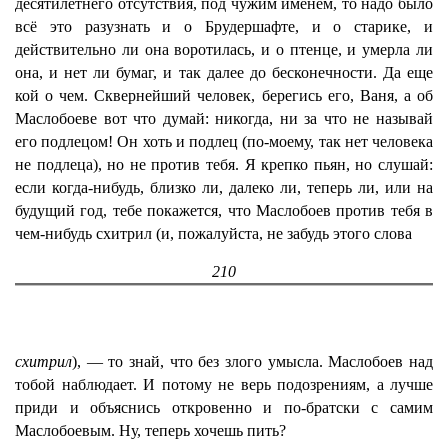
десятилетнего отсутствия, под чужим именем, то надо было
всё это разузнать и о Брудершафте, и о старике, и
действительно ли она воротилась, и о птенце, и умерла ли
она, и нет ли бумаг, и так далее до бесконечности. Да еще
кой о чем. Сквернейший человек, берегись его, Ваня, а об
Маслобоеве вот что думай: никогда, ни за что не называй
его подлецом! Он хоть и подлец (по-моему, так нет человека
не подлеца), но не против тебя. Я крепко пьян, но слушай:
если когда-нибудь, близко ли, далеко ли, теперь ли, или на
будущий год, тебе покажется, что Маслобоев против тебя в
чем-нибудь схитрил (и, пожалуйста, не забудь этого слова
210
схитрил
), — то знай, что без злого умысла. Маслобоев над
тобой наблюдает. И потому не верь подозрениям, а лучше
приди и объяснись откровенно и по-братски с самим
Маслобоевым. Ну, теперь хочешь пить?