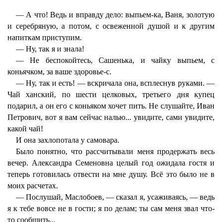
— А что! Ведь и вправду дело: выпьем-ка, Ваня, золотую
и серебряную, а потом, с освеженной душой и к другим
напиткам приступим.
— Ну, так я и знала!
— Не беспокойтесь, Сашенька, и чайку выпьем, с
коньячком, за ваше здоровье-с.
— Ну, так и есть! — вскричала она, всплеснув руками. —
Чай ханский, по шести целковых, третьего дня купец
подарил, а он его с коньяком хочет пить. Не слушайте, Иван
Петрович, вот я вам сейчас налью... увидите, сами увидите,
какой чай!
И она захлопотала у самовара.
Было понятно, что рассчитывали меня продержать весь
вечер. Александра Семеновна целый год ожидала гостя и
теперь готовилась отвести на мне душу. Всё это было не в
моих расчетах.
— Послушай, Маслобоев, — сказал я, усаживаясь, — ведь
я к тебе вовсе не в гости; я по делам; ты сам меня звал что-
то сообщить...