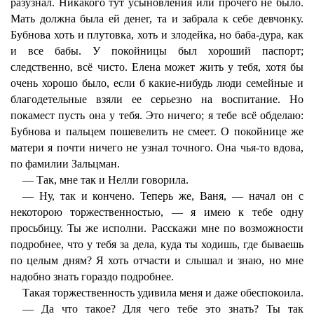
разузнал. Никакого тут усыновления или прочего не было.
Мать должна была ей денег, та и забрала к себе девчонку.
Бубнова хоть и плутовка, хоть и злодейка, но баба-дура, как
и все бабы. У покойницы был хороший паспорт;
следственно, всё чисто. Елена может жить у тебя, хотя бы
очень хорошо было, если б какие-нибудь люди семейные и
благодетельные взяли ее серьезно на воспитание. Но
покамест пусть она у тебя. Это ничего; я тебе всё обделаю:
Бубнова и пальцем пошевелить не смеет. О покойнице же
матери я почти ничего не узнал точного. Она чья-то вдова,
по фамилии Зальцман.
— Так, мне так и Нелли говорила.
— Ну, так и кончено. Теперь же, Ваня, — начал он с
некоторою торжественностью, — я имею к тебе одну
просьбицу. Ты же исполни. Расскажи мне по возможности
подробнее, что у тебя за дела, куда ты ходишь, где бываешь
по целым дням? Я хоть отчасти и слышал и знаю, но мне
надобно знать гораздо подробнее.
Такая торжественность удивила меня и даже обеспокоила.
— Да что такое? Для чего тебе это знать? Ты так