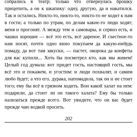
собрались в театр; только что отвернулась брошку
прицепить, а он к шкапику: одну, другую, да и накатился.
Так и остались. Никто-то, никто-то, никто-то не ходит к нам
в гости; а только по утрам, по делам какие-то люди ходят;
меня и прогонят. А между тем и самовары, и сервиз есть, и
чашки хорошие — всё это есть, всё дареное. И съестное-то
нам носят, почти одно вино покупаем да какую-нибудь
помаду, да вот там закуски, — пастет, окорока да конфеты
для вас купили... Хоть бы посмотрел кто, как мы живем!
Целый год думала: вот придет гость, настоящий гость, мы
всё это и покажем, и угостим: и люди похвалят, и самим
любо будет; а что его, дурака, напомадила, так он и не стоит
того; ему бы всё в грязном ходить. Вон какой халат на нем:
подарили, да стоит ли он такого халата? Ему бы только
нализаться прежде всего. Вот увидите, что он вас будет
прежде чаю водкой просить.
202