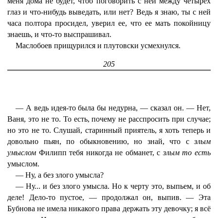
меня дома не будет, чтоб поговорить с ней между четырех
глаз и что-нибудь выведать, или нет? Ведь я знаю, ты с ней
часа полтора просидел, уверил ее, что ее мать покойницу
знаешь, и что-то выспрашивал.
Маслобоев прищурился и плутовски усмехнулся.
205
— А ведь идея-то была бы недурна, — сказал он. — Нет,
Ваня, это не то. То есть, почему не расспросить при случае;
но это не то. Слушай, старинный приятель, я хоть теперь и
довольно пьян, по обыкновению, но знай, что с
злым
умыслом
Филипп тебя никогда не обманет, с
злым то есть
умыслом.
— Ну, а без злого умысла?
— Ну... и без злого умысла. Но к черту это, выпьем, и об
деле! Дело-то пустое, — продолжал он, выпив. — Эта
Бубнова не имела никакого права держать эту девочку; я всё