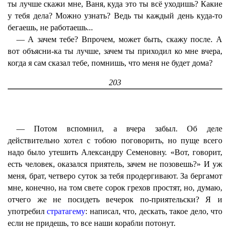
ты лучше скажи мне, Ваня, куда это ты всё уходишь? Какие
у тебя дела? Можно узнать? Ведь ты каждый день куда-то
бегаешь, не работаешь...
— А зачем тебе? Впрочем, может быть, скажу после. А
вот объясни-ка ты лучше, зачем ты приходил ко мне вчера,
когда я сам сказал тебе, помнишь, что меня не будет дома?
203
— Потом вспомнил, а вчера забыл. Об деле
действительно хотел с тобою поговорить, но пуще всего
надо было утешить Александру Семеновну. «Вот, говорит,
есть человек, оказался приятель, зачем не позовешь?» И уж
меня, брат, четверо суток за тебя продергивают. За бергамот
мне, конечно, на том свете сорок грехов простят, но, думаю,
отчего же не посидеть вечерок по-приятельски? Я и
употребил
стратагему
: написал, что, дескать, такое дело, что
если не придешь, то все наши корабли потонут.