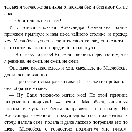
так меня тотчас же за вихры оттаскала бы: и бергамот бы не
спас!
— Он и теперь не спасет!
И с этими словами Александра Семеновна одним
прыжком прыгнула к нам из-за чайного столика, и прежде
чем Маслобоев успел заслонить свою голову, она схватила
его за клочок волос и порядочно продернула.
— Вот тебе, вот тебе! Не смей говорить перед гостем, что
я ревнива, не смей, не смей, не смей!
Она даже раскраснелась и хоть смеялась, но Маслобоеву
досталось порядочно.
— Про всякий стыд рассказывает! — серьезно прибавила
она, обратясь ко мне.
— Ну, Ваня, таково-то житье мое! По этой причине
непременно водочки! — решил Маслобоев, оправляя
волосы и чуть не бегом направляясь к графину. Но
Александра Семеновна предупредила его: подскочила к
столу, налила сама, подала и даже ласково потрепала его по
щеке. Маслобоев с гордостью подмигнул мне глазом,