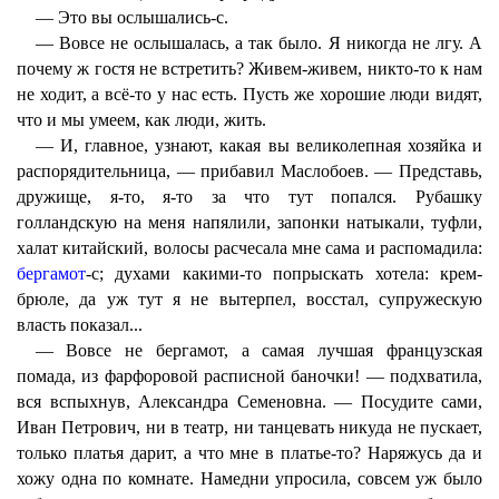
— Это вы ослышались-с.
— Вовсе не ослышалась, а так было. Я никогда не лгу. А
почему ж гостя не встретить? Живем-живем, никто-то к нам
не ходит, а всё-то у нас есть. Пусть же хорошие люди видят,
что и мы умеем, как люди, жить.
— И, главное, узнают, какая вы великолепная хозяйка и
распорядительница, — прибавил Маслобоев. — Представь,
дружище, я-то, я-то за что тут попался. Рубашку
голландскую на меня напялили, запонки натыкали, туфли,
халат китайский, волосы расчесала мне сама и распомадила:
бергамот
-с; духами какими-то попрыскать хотела: крем-
брюле, да уж тут я не вытерпел, восстал, супружескую
власть показал...
— Вовсе не бергамот, а самая лучшая французская
помада, из фарфоровой расписной баночки! — подхватила,
вся вспыхнув, Александра Семеновна. — Посудите сами,
Иван Петрович, ни в театр, ни танцевать никуда не пускает,
только платья дарит, а что мне в платье-то? Наряжусь да и
хожу одна по комнате. Намедни упросила, совсем уж было