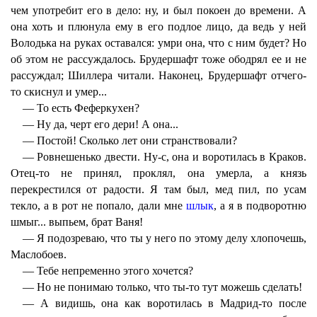
чем употребит его в дело: ну, и был покоен до времени. А
она хоть и плюнула ему в его подлое лицо, да ведь у ней
Володька на руках оставался: умри она, что с ним будет? Но
об этом не рассуждалось. Брудершафт тоже ободрял ее и не
рассуждал; Шиллера читали. Наконец, Брудершафт отчего-
то скиснул и умер...
— То есть Феферкухен?
— Ну да, черт его дери! А она...
— Постой! Сколько лет они странствовали?
— Ровнешенько двести. Ну-с, она и воротилась в Краков.
Отец-то не принял, проклял, она умерла, а князь
перекрестился от радости. Я там был, мед пил, по усам
текло, а в рот не попало, дали мне
шлык
, а я в подворотню
шмыг... выпьем, брат Ваня!
— Я подозреваю, что ты у него по этому делу хлопочешь,
Маслобоев.
— Тебе непременно этого хочется?
— Но не понимаю только, что ты-то тут можешь сделать!
— А видишь, она как воротилась в Мадрид-то после