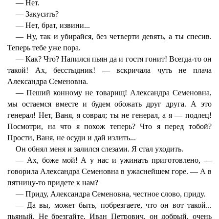
— Нет.
— Закусить?
— Нет, брат, извини...
— Ну, так и убирайся, без четверти девять, а ты спесив.
Теперь тебе уже пора.
— Как? Что? Напился пьян да и гостя гонит! Всегда-то он
такой! Ах, бесстыдник! — вскричала чуть не плача
Александра Семеновна.
— Пеший конному не товарищ! Александра Семеновна,
мы остаемся вместе и будем обожать друг друга. А это
генерал! Нет, Ваня, я соврал; ты не генерал, а я — подлец!
Посмотри, на что я похож теперь? Что я перед тобой?
Прости, Ваня, не осуди и дай излить...
Он обнял меня и залился слезами. Я стал уходить.
— Ах, боже мой! А у нас и ужинать приготовлено, —
говорила Александра Семеновна в ужаснейшем горе. — А в
пятницу-то придете к нам?
— Приду, Александра Семеновна, честное слово, приду.
— Да вы, может быть, побрезгаете, что он вот такой...
пьяный. Не брезгайте, Иван Петрович, он добрый, очень