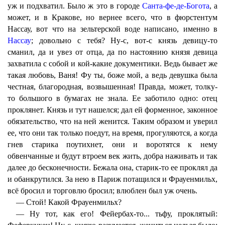
уж и подхватил. Было ж это в городе
Санта-фе-де-Богота
, а
может, и в Кракове, но вернее всего, что в фюрстентум
Нассау, вот что на зельтерской воде написано, именно в
Нассау
; довольно с тебя? Ну-с, вот-с князь девицу-то
сманил, да и увез от отца, да по настоянию князя девица
захватила с собой и кой-какие документики. Ведь бывает же
такая любовь, Ваня! Фу ты, боже мой, а ведь девушка была
честная, благородная, возвышенная! Правда, может, толку-
то большого в бумагах не знала. Ее заботило одно: отец
проклянет. Князь и тут нашелся; дал ей форменное, законное
обязательство, что на ней женится. Таким образом и уверил
ее, что они так только поедут, на время, прогуляются, а когда
гнев старика поутихнет, они и воротятся к нему
обвенчанные и будут втроем век жить, добра наживать и так
далее до бесконечности. Бежала она, старик-то ее проклял да
и обанкрутился. За нею в Париж потащился и Фрауенмильх,
всё бросил и торговлю бросил; влюблен был уж очень.
— Стой! Какой Фрауенмильх?
— Ну тот, как его! Фейербах-то... тьфу, проклятый: