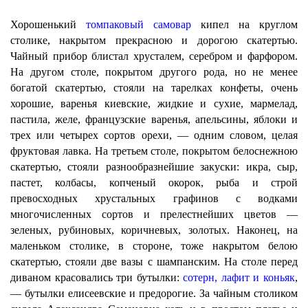
Хорошенький
томпаковый самовар
кипел на круглом
столике, накрытом прекрасною и дорогою скатертью.
Чайный прибор блистал хрусталем, серебром и фарфором.
На другом столе, покрытом другого рода, но не менее
богатой скатертью, стояли на тарелках конфеты, очень
хорошие, варенья киевские, жидкие и сухие, мармелад,
пастила, желе, французские варенья, апельсины, яблоки и
трех или четырех сортов орехи, — одним словом, целая
фруктовая лавка. На третьем столе, покрытом белоснежною
скатертью, стояли разнообразнейшие закуски: икра, сыр,
пастет, колбасы, копченый окорок, рыба и строй
превосходных хрустальных графинов с водками
многочисленных сортов и прелестнейших цветов —
зеленых, рубиновых, коричневых, золотых. Наконец, на
маленьком столике, в стороне, тоже накрытом белою
скатертью, стояли две вазы с шампанским. На столе перед
диваном красовались три бутылки:
сотерн, лафит и коньяк
,
— бутылки елисеевские и предорогие. За чайным столиком