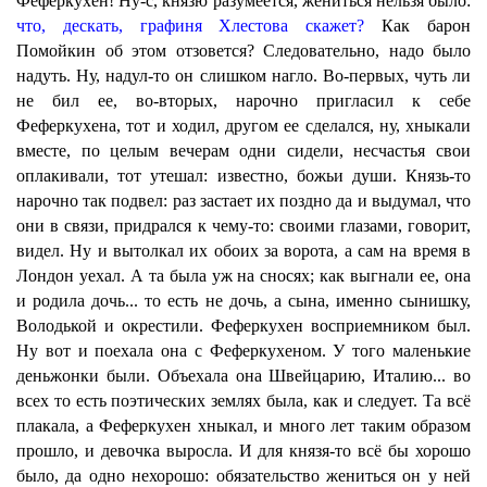
Феферкухен! Ну-с, князю разумеется, жениться нельзя было:
что, дескать, графиня Хлестова скажет?
Как барон
Помойкин об этом отзовется? Следовательно, надо было
надуть. Ну, надул-то он слишком нагло. Во-первых, чуть ли
не бил ее, во-вторых, нарочно пригласил к себе
Феферкухена, тот и ходил, другом ее сделался, ну, хныкали
вместе, по целым вечерам одни сидели, несчастья свои
оплакивали, тот утешал: известно, божьи души. Князь-то
нарочно так подвел: раз застает их поздно да и выдумал, что
они в связи, придрался к чему-то: своими глазами, говорит,
видел. Ну и вытолкал их обоих за ворота, а сам на время в
Лондон уехал. А та была уж на сносях; как выгнали ее, она
и родила дочь... то есть не дочь, а сына, именно сынишку,
Володькой и окрестили. Феферкухен восприемником был.
Ну вот и поехала она с Феферкухеном. У того маленькие
деньжонки были. Объехала она Швейцарию, Италию... во
всех то есть поэтических землях была, как и следует. Та всё
плакала, а Феферкухен хныкал, и много лет таким образом
прошло, и девочка выросла. И для князя-то всё бы хорошо
было, да одно нехорошо: обязательство жениться он у ней