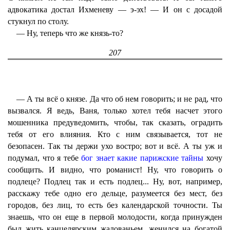
адвокатика достал Ихменеву — э-эх! — И он с досадой
стукнул по столу.
— Ну, теперь что же князь-то?
207
— А ты всё о князе. Да что об нем говорить; и не рад, что
вызвался. Я ведь, Ваня, только хотел тебя насчет этого
мошенника предуведомить, чтобы, так сказать, оградить
тебя от его влияния. Кто с ним связывается, тот не
безопасен. Так ты держи ухо востро; вот и всё. А ты уж и
подумал, что я тебе
бог знает какие парижские тайны
хочу
сообщить. И видно, что романист! Ну, что говорить о
подлеце? Подлец так и есть подлец... Ну, вот, например,
расскажу тебе одно его дельце, разумеется без мест, без
городов, без лиц, то есть без календарской точности. Ты
знаешь, что он еще в первой молодости, когда принужден
был жить канцелярским жалованьем, женился на богатой