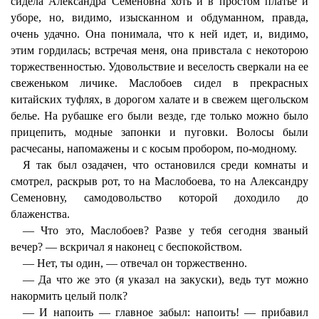
сидела Александра Семеновна хоть и в простом платье и
уборе, но, видимо, изысканном и обдуманном, правда,
очень удачно. Она понимала, что к ней идет, и, видимо,
этим гордилась; встречая меня, она привстала с некоторою
торжественностью. Удовольствие и веселость сверкали на ее
свеженьком личике. Маслобоев сидел в прекрасных
китайских туфлях, в дорогом халате и в свежем щегольском
белье. На рубашке его были везде, где только можно было
прицепить, модные запонки и пуговки. Волосы были
расчесаны, напомажены и с косым пробором, по-модному.
Я так был озадачен, что остановился среди комнаты и
смотрел, раскрыв рот, то на Маслобоева, то на Александру
Семеновну, самодовольство которой доходило до
блаженства.
— Что это, Маслобоев? Разве у тебя сегодня званый
вечер? — вскричал я наконец с беспокойством.
— Нет, ты один, — отвечал он торжественно.
— Да что же это (я указал на закуски), ведь тут можно
накормить целый полк?
— И напоить — главное забыл: напоить! — прибавил