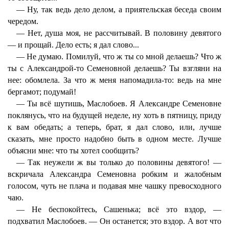
— Ну, так ведь дело делом, а приятельская беседа своим
чередом.
— Нет, душа моя, не рассчитывай. В половину девятого
— и прощай. Дело есть; я дал слово...
— Не думаю. Помилуй, что ж ты со мной делаешь? Что ж
ты с Александрой-то Семеновной делаешь? Ты взгляни на
нее: обомлела. За что ж меня напомадила-то: ведь на мне
бергамот; подумай!
— Ты всё шутишь, Маслобоев. Я Александре Семеновне
поклянусь, что на будущей неделе, ну хоть в пятницу, приду
к вам обедать; а теперь, брат, я дал слово, или, лучше
сказать, мне просто надобно быть в одном месте. Лучше
объясни мне: что ты хотел сообщить?
— Так неужели ж вы только до половины девятого! —
вскричала Александра Семеновна робким и жалобным
голосом, чуть не плача и подавая мне чашку превосходного
чаю.
— Не беспокойтесь, Сашенька; всё это вздор, —
подхватил Маслобоев. — Он останется; это вздор. А вот что