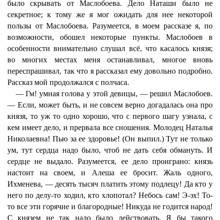
было скрывать от Маслобоева. Дело Наташи было не
секретное; к тому же я мог ожидать для нее некоторой
пользы от Маслобоева. Разумеется, в моем рассказе я, по
возможности, обошел некоторые пункты. Маслобоев в
особенности внимательно слушал всё, что касалось князя;
во многих местах меня останавливал, многое вновь
переспрашивал, так что я рассказал ему довольно подробно.
Рассказ мой продолжался с полчаса.
— Гм! умная голова у этой девицы, — решил Маслобоев.
— Если, может быть, и не совсем верно догадалась она про
князя, то уж то одно хорошо, что с первого шагу узнала, с
кем имеет дело, и прервала все сношения. Молодец Наталья
Николаевна! Пью за ее здоровье! (Он выпил.) Тут не только
ум, тут сердца надо было, чтоб не дать себя обмануть. И
сердце не выдало. Разумеется, ее дело проиграно: князь
настоит на своем, и Алеша ее бросит. Жаль одного,
Ихменева, — десять тысяч платить этому подлецу! Да кто у
него по делу-то ходил, кто хлопотал? Небось сам! Э-эх! То-
то все эти горячие и благородные! Никуда не годится народ!
С князем не так надо было действовать. Я бы такого