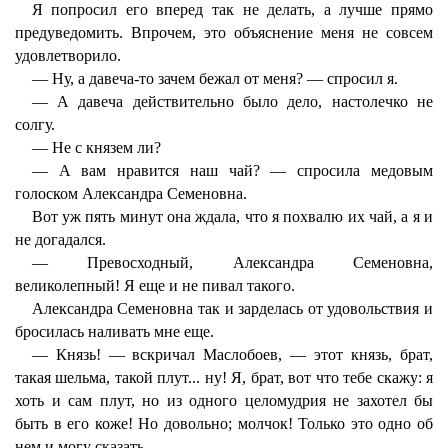
Я попросил его вперед так не делать, а лучше прямо
предуведомить. Впрочем, это объяснение меня не совсем
удовлетворило.
— Ну, а давеча-то зачем бежал от меня? — спросил я.
— А давеча действительно было дело, настолечко не
солгу.
— Не с князем ли?
— А вам нравится наш чай? — спросила медовым
голоском Александра Семеновна.
Вот уж пять минут она ждала, что я похвалю их чай, а я и
не догадался.
— Превосходный, Александра Семеновна,
великолепный! Я еще и не пивал такого.
Александра Семеновна так и зарделась от удовольствия и
бросилась наливать мне еще.
— Князь! — вскричал Маслобоев, — этот князь, брат,
такая шельма, такой плут... ну! Я, брат, вот что тебе скажу: я
хоть и сам плут, но из одного целомудрия не захотел бы
быть в его коже! Но довольно; молчок! Только это одно об
нем и могу сказать.