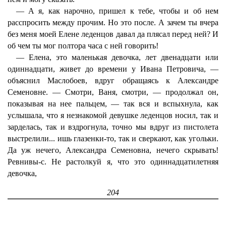
— А я, как нарочно, пришел к тебе, чтобы и об нем
расспросить между прочим. Но это после. А зачем ты вчера
без меня моей Елене леденцов давал да плясал перед ней? И
об чем ты мог полтора часа с ней говорить!
— Елена, это маленькая девочка, лет двенадцати или
одиннадцати, живет до времени у Ивана Петровича, —
объяснил Маслобоев, вдруг обращаясь к Александре
Семеновне. — Смотри, Ваня, смотри, — продолжал он,
показывая на нее пальцем, — так вся и вспыхнула, как
услышала, что я незнакомой девушке леденцов носил, так и
зарделась, так и вздрогнула, точно мы вдруг из пистолета
выстрелили... ишь глазенки-то, так и сверкают, как угольки.
Да уж нечего, Александра Семеновна, нечего скрывать!
Ревнивы-с. Не растолкуй я, что это одиннадцатилетняя
девочка,
204