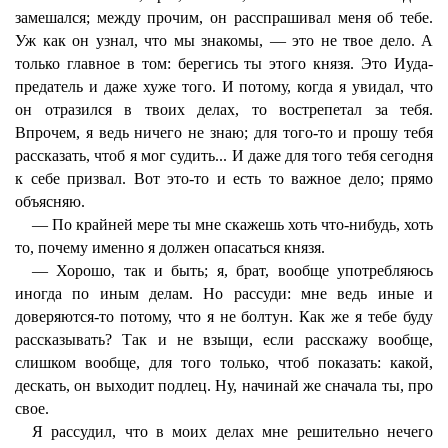
замешался; между прочим, он расспрашивал меня об тебе.
Уж как он узнал, что мы знакомы, — это не твое дело. А
только главное в том: берегись ты этого князя. Это Иуда-
предатель и даже хуже того. И потому, когда я увидал, что
он отразился в твоих делах, то вострепетал за тебя.
Впрочем, я ведь ничего не знаю; для того-то и прошу тебя
рассказать, чтоб я мог судить... И даже для того тебя сегодня
к себе призвал. Вот это-то и есть то важное дело; прямо
объясняю.
— По крайней мере ты мне скажешь хоть что-нибудь, хоть
то, почему именно я должен опасаться князя.
— Хорошо, так и быть; я, брат, вообще употребляюсь
иногда по иным делам. Но рассуди: мне ведь иные и
доверяются-то потому, что я не болтун. Как же я тебе буду
рассказывать? Так и не взыщи, если расскажу вообще,
слишком вообще, для того только, чтоб показать: какой,
дескать, он выходит подлец. Ну, начинай же сначала ты, про
свое.
Я рассудил, что в моих делах мне решительно нечего