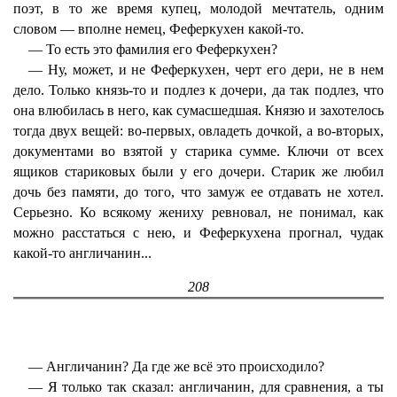
поэт, в то же время купец, молодой мечтатель, одним
словом — вполне немец, Феферкухен какой-то.
— То есть это фамилия его Феферкухен?
— Ну, может, и не Феферкухен, черт его дери, не в нем
дело. Только князь-то и подлез к дочери, да так подлез, что
она влюбилась в него, как сумасшедшая. Князю и захотелось
тогда двух вещей: во-первых, овладеть дочкой, а во-вторых,
документами во взятой у старика сумме. Ключи от всех
ящиков стариковых были у его дочери. Старик же любил
дочь без памяти, до того, что замуж ее отдавать не хотел.
Серьезно. Ко всякому жениху ревновал, не понимал, как
можно расстаться с нею, и Феферкухена прогнал, чудак
какой-то англичанин...
208
— Англичанин? Да где же всё это происходило?
— Я только так сказал: англичанин, для сравнения, а ты