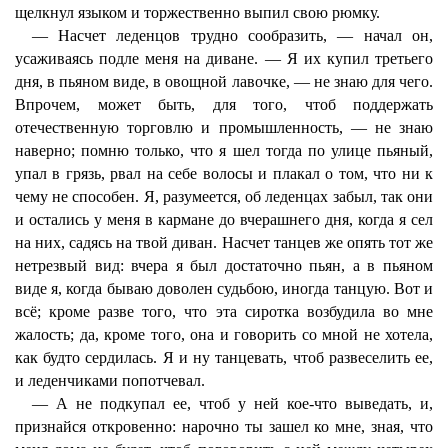
щелкнул языком и торжественно выпил свою рюмку.
— Насчет леденцов трудно сообразить, — начал он,
усаживаясь подле меня на диване. — Я их купил третьего
дня, в пьяном виде, в овощной лавочке, — не знаю для чего.
Впрочем, может быть, для того, чтоб поддержать
отечественную торговлю и промышленность, — не знаю
наверно; помню только, что я шел тогда по улице пьяный,
упал в грязь, рвал на себе волосы и плакал о том, что ни к
чему не способен. Я, разумеется, об леденцах забыл, так они
и остались у меня в кармане до вчерашнего дня, когда я сел
на них, садясь на твой диван. Насчет танцев же опять тот же
нетрезвый вид: вчера я был достаточно пьян, а в пьяном
виде я, когда бываю доволен судьбою, иногда танцую. Вот и
всё; кроме разве того, что эта сиротка возбудила во мне
жалость; да, кроме того, она и говорить со мной не хотела,
как будто сердилась. Я и ну танцевать, чтоб развеселить ее,
и леденчиками попотчевал.
— А не подкупал ее, чтоб у ней кое-что выведать, и,
признайся откровенно: нарочно ты зашел ко мне, зная, что