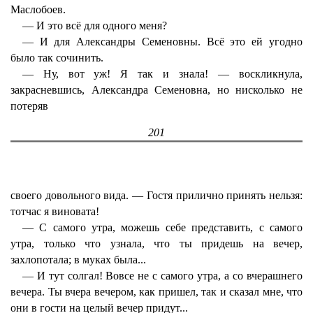
Маслобоев.
— И это всё для одного меня?
— И для Александры Семеновны. Всё это ей угодно
было так сочинить.
— Ну, вот уж! Я так и знала! — воскликнула,
закрасневшись, Александра Семеновна, но нисколько не
потеряв
201
своего довольного вида. — Гостя прилично принять нельзя:
тотчас я виновата!
— С самого утра, можешь себе представить, с самого
утра, только что узнала, что ты придешь на вечер,
захлопотала; в муках была...
— И тут солгал! Вовсе не с самого утра, а со вчерашнего
вечера. Ты вчера вечером, как пришел, так и сказал мне, что
они в гости на целый вечер придут...