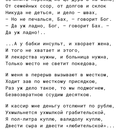
От семейных ссор, от долгов и склок
Никуда не деться, и дело — швах,
— Но не печалься, Бах, — говорит Бог.
— Да уж ладно, Бог, — говорит Бах. —
Да уж ладно!..
...А у бабки инсульт, и хворает жена,
И того не хватает и этого,
И лекарства нужны, и больница нужна,
Только место не светит покедова,
И меня в перерыв вызывают в местком,
Ходит зав по месткому присядкою,
Раз уж дело такое, то мы подмогнем,
Безвозвратною ссудим десяткою.
И кассир мне деньгу отслюнит по рублю,
Ухмыльнется ухмылкой грабительской,
Я пол-литра куплю, валидолу куплю,
Двести сыра и двести «любительской»...