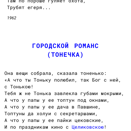
Там по пороше гуляет охота,
Трубят егеря...
1962
ГОРОДСКОЙ РОМАНС
(ТОНЕЧКА)
Она вещи собрала, сказала тоненько:
«А что ты Тоньку полюбил, так Бог с ней,
с Тонькою!
Тебя ж не Тонька завлекла губами мокрыми,
А что у папы у ее топтун под окнами,
А что у папы у ее дача в Павшине,
Топтуны да холуи с секретаршами,
А что у папы у ее пайки цековские,
И по праздникам кино с
Целиковскою
!