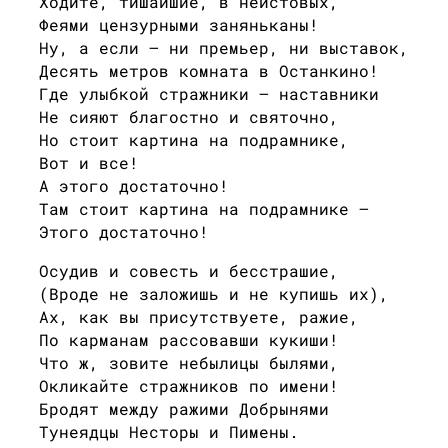
Ходите, тишайшие, в неистовых,
Феями цензурными заняньканы!
Ну, а если — ни премьер, ни выставок,
Десять метров комната в Останкино!
Где улыбкой стражники — наставники
Не сияют благостно и святочно,
Но стоит картина на подрамнике,
Вот и все!
А этого достаточно!
Там стоит картина на подрамнике —
Этого достаточно!
Осудив и совесть и бесстрашие,
(Вроде не заложишь и не купишь их),
Ах, как вы присутствуете, ражие,
По карманам рассовавши кукиши!
Что ж, зовите небылицы былями,
Окликайте стражников по имени!
Бродят между ражими Добрынями
Тунеядцы Несторы и Пимены.