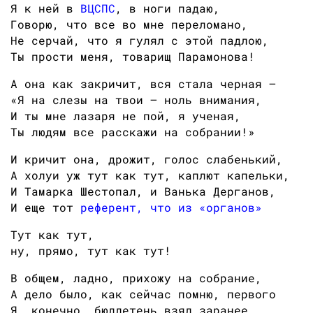
Я к ней в
ВЦСПС
, в ноги падаю,
Говорю, что все во мне переломано,
Не серчай, что я гулял с этой падлою,
Ты прости меня, товарищ Парамонова!
А она как закричит, вся стала черная —
«Я на слезы на твои — ноль внимания,
И ты мне лазаря не пой, я ученая,
Ты людям все расскажи на собрании!»
И кричит она, дрожит, голос слабенький,
А холуи уж тут как тут, каплют капельки,
И Тамарка Шестопал, и Ванька Дерганов,
И еще тот
референт, что из «органов»
Тут как тут,
ну, прямо, тут как тут!
В общем, ладно, прихожу на собрание,
А дело было, как сейчас помню, первого
Я, конечно, бюллетень взял заранее