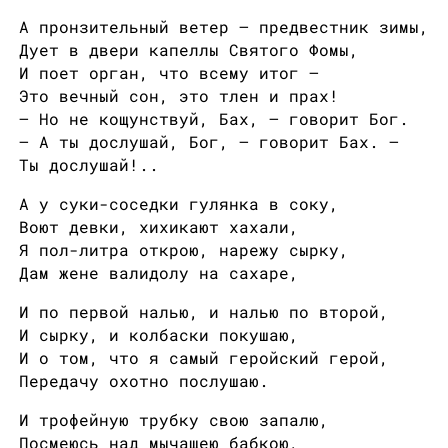
А пронзительный ветер — предвестник зимы,
Дует в двери капеллы Святого Фомы,
И поет орган, что всему итог —
Это вечный сон, это тлен и прах!
— Но не кощунствуй, Бах, — говорит Бог.
— А ты дослушай, Бог, — говорит Бах. —
Ты дослушай!..
А у суки-соседки гулянка в соку,
Воют девки, хихикают хахали,
Я пол-литра открою, нарежу сырку,
Дам жене валидолу на сахаре,
И по первой налью, и налью по второй,
И сырку, и колбаски покушаю,
И о том, что я самый геройский герой,
Передачу охотно послушаю.
И трофейную трубку свою запалю,
Посмеюсь над мычащею бабкою,