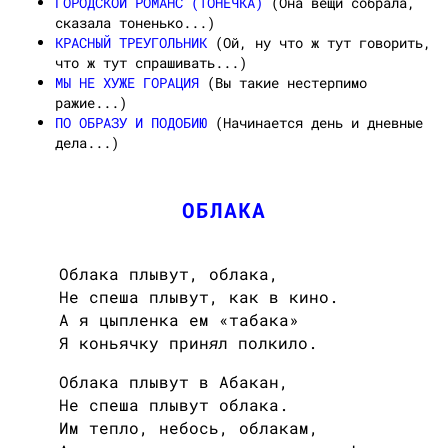
ГОРОДСКОЙ РОМАНС (ТОНЕЧКА)
(Она вещи собрала,
сказала тоненько...)
КРАСНЫЙ ТРЕУГОЛЬНИК
(Ой, ну что ж тут говорить,
что ж тут спрашивать...)
МЫ НЕ ХУЖЕ ГОРАЦИЯ
(Вы такие нестерпимо
ражие...)
ПО ОБРАЗУ И ПОДОБИЮ
(Начинается день и дневные
дела...)
ОБЛАКА
Облака плывут, облака,
Не спеша плывут, как в кино.
А я цыпленка ем «табака»
Я коньячку прин
я
л полкило.
Облака плывут в Абакан,
Не спеша плывут облака.
Им тепло, небось, облакам,