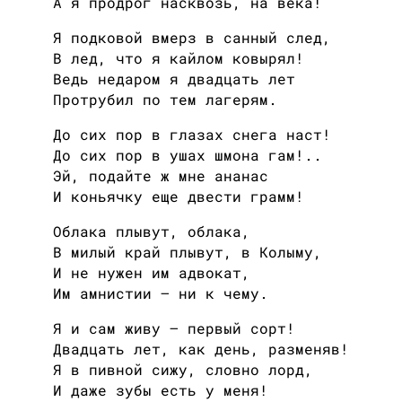
А я продрог насквозь, на века!
Я подковой вмерз в санный след,
В лед, что я кайлом ковырял!
Ведь недаром я двадцать лет
Протрубил по тем лагерям.
До сих пор в глазах снега наст!
До сих пор в ушах шмона гам!..
Эй, подайте ж мне ананас
И коньячку еще двести грамм!
Облака плывут, облака,
В милый край плывут, в Колыму,
И не нужен им адвокат,
Им амнистии — ни к чему.
Я и сам живу — первый сорт!
Двадцать лет, как день, разменяв!
Я в пивной сижу, словно лорд,
И даже зубы есть у меня!