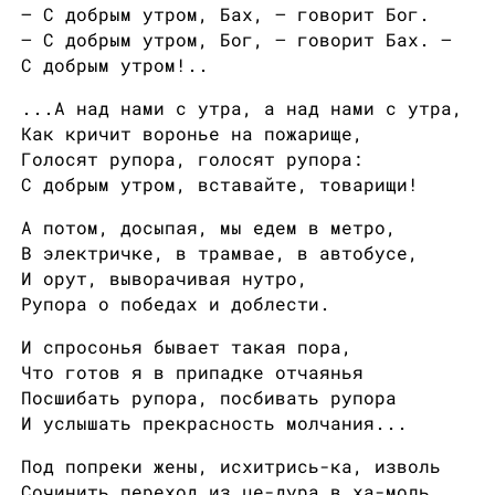
— С добрым утром, Бах, — говорит Бог.
— С добрым утром, Бог, — говорит Бах. —
С добрым утром!..
...А над нами с утра, а над нами с утра,
Как кричит воронье на пожарище,
Голосят рупора, голосят рупора:
С добрым утром, вставайте, товарищи!
А потом, досыпая, мы едем в метро,
В электричке, в трамвае, в автобусе,
И орут, выворачивая нутро,
Рупора о победах и доблести.
И спросонья бывает такая пора,
Что готов я в припадке отчаянья
Посшибать рупора, посбивать рупора
И услышать прекрасность молчания...
Под попреки жены, исхитрись-ка, изволь
Сочинить переход из це-дура в ха-моль,