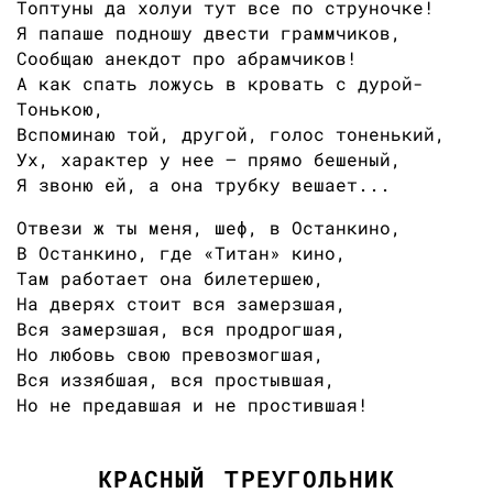
Топтуны да холуи тут все по струночке!
Я папаше подношу двести граммчиков,
Сообщаю анекдот про абрамчиков!
А как спать ложусь в кровать с дурой-
Тонькою,
Вспоминаю той, другой, голос тоненький,
Ух, характер у нее — прямо бешеный,
Я звоню ей, а она трубку вешает...
Отвези ж ты меня, шеф, в Останкино,
В Останкино, где «Титан» кино,
Там работает она билетершею,
На дверях стоит вся замерзшая,
Вся замерзшая, вся продрогшая,
Но любовь свою превозмогшая,
Вся иззябшая, вся простывшая,
Но не предавшая и не простившая!
КРАСНЫЙ ТРЕУГОЛЬНИК