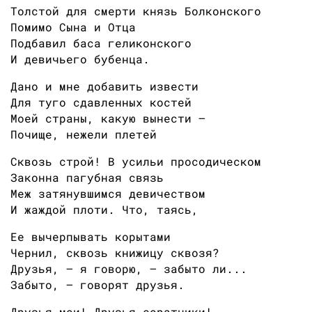
Толстой для смерти князь Болконского
Помимо Сына и Отца
Подбавил баса геликонского
И девичьего бубенца.
Дано и мне добавить извести
Для туго сдавленных костей
Моей страны, какую вынести —
Почище, нежели плетей
Сквозь строй! В усильи просодическом
Законна пагубная связь
Меж затянувшимся девичеством
И жаждой плоти. Что, таясь,
Ее вычерпывать корытами
Чернил, сквозь книжицу сквозя?
Друзья, — я говорю, — забыто ли...
Забыто, — говорят друзья.
Друзья мои! Друзья-соратники!