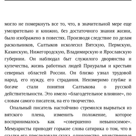
могло не померкнуть все то, что, в значительной мере еще
умозрительно и книжно, без достаточного знания жизни,
было изображено в повестях. Производя следствие по делам
раскольников, Салтыков исколесил Вятскую, Пермскую,
Казанскую, Нижегородскую, Владимирскую и Ярославскую
губернии. Он наблюдал быт служилого дворянства и
купечества, жизнь работных людей Приуралья и крестьян
северных областей России. Он близко узнал трудовой
народ, его нужду, его страдания. Неизмеримо глубже и
богаче стали понятия Салтыкова о русской
действительности. Это имело «благодетельное влияние», по
словам самого писателя, на его творчество.
Опальный писатель настойчиво стремился вырваться из
вятского плена, изменить положение, которое
воспринималось как «совершенно невыносимое».
Мемуаристы приводят горькие слова сатирика о том, что в
ссылке его преследовали скука, одиночество, нравственные