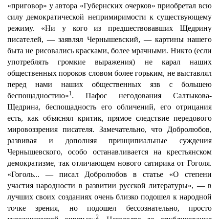
«приговор» у автора «Губернских очерков» приобретал всю
силу демократической непримиримости к существующему
режиму. «Ни у кого из предшествовавших Щедрину
писателей, — заявлял Чернышевский, — картины нашего
быта не рисовались красками, более мрачными. Никто (если
употреблять громкие выражения) не карал наших
общественных пороков словом более горьким, не выставлял
перед нами наших общественных язв с большею
1
беспощадностию»
. Пафос негодования Салтыкова-
Щедрина, беспощадность его обличений, его отрицания
есть, как объяснял критик, прямое следствие передового
мировоззрения писателя. Замечательно, что Добролюбов,
развивая и дополняя принципиальные суждения
Чернышевского, особо останавливается на крестьянском
демократизме, так отличающем нового сатирика от Гоголя.
«Гоголь... — писал Добролюбов в статье «О степени
участия народности в развитии русской литературы», — в
лучших своих созданиях очень близко подошел к народной
точке зрения, но подошел бессознательно, просто
2