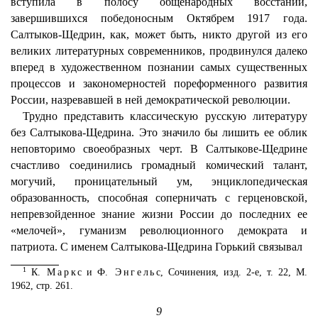
вступила в полосу общенародных восстаний,
завершившихся победоносным Октябрем 1917 года.
Салтыков-Щедрин, как, может быть, никто другой из его
великих литературных современников, продвинулся далеко
вперед в художественном познании самых существенных
процессов и закономерностей пореформенного развития
России, назревавшей в ней демократической революции.
Трудно представить классическую русскую литературу
без Салтыкова-Щедрина. Это значило бы лишить ее облик
неповторимо своеобразных черт. В Салтыкове-Щедрине
счастливо соединились громадный комический талант,
могучий, проницательный ум, энциклопедическая
образованность, способная соперничать с герценовской,
непревзойденное знание жизни России до последних ее
«мелочей», гуманизм революционного демократа и
патриота. С именем Салтыкова-Щедрина Горький связывал
1
К.
Маркс
и Ф.
Энгельс
, Сочинения, изд. 2-е, т. 22, М.
1962, стр. 261.
9