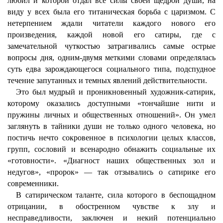
любил и которой отдал все силы своей щедрой души, на
виду у всех была его титаническая борьба с царизмом. С
нетерпением ждали читатели каждого нового его
произведения, каждой новой его сатиры, где с
замечательной чуткостью затрагивались самые острые
вопросы дня, одним-двумя меткими словами определялась
суть едва зарождающегося социального типа, подспудное
течение запутанных и темных явлений действительности.
Это был мудрый и проникновенный художник-сатирик,
которому оказались доступными «тончайшие нити и
пружины личных и общественных отношений». Он умел
заглянуть в тайники души не только одного человека, но
постичь нечто сокровенное в психологии целых классов,
групп, сословий и всенародно обнажить социальные их
«готовности». «Диагност наших общественных зол и
недугов», «пророк» — так отзывались о сатирике его
современники.
В сатирическом таланте, сила которого в беспощадном
отрицании, в обостренном чувстве к злу и
несправедливости, заключен и некий потенциально