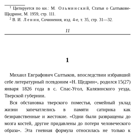
1
Цитируется по кн.: М.
Ольминский
, Статьи о Салтыкове-
Щедрине, М. 1959, стр. 111.
2
В. И.
Ленин
, Сочинения, изд. 4-е, т. 35, стр. 31—32.
11
1
Михаил Евграфович Салтыков, впоследствии избравший
себе литературный псевдоним «Н. Щедрин», родился 15(27)
января 1826 года в с. Спас-Угол, Калязинского уезда,
Тверской губернии.
Вся обстановка тверского поместья, семейный уклад
жизни запечатлелись в памяти сатирика как
безнравственные и жестокие. «Одни были развращены до
мозга костей, другие придавлены до потери человеческого
образа». Эта гневная формула относилась не только к