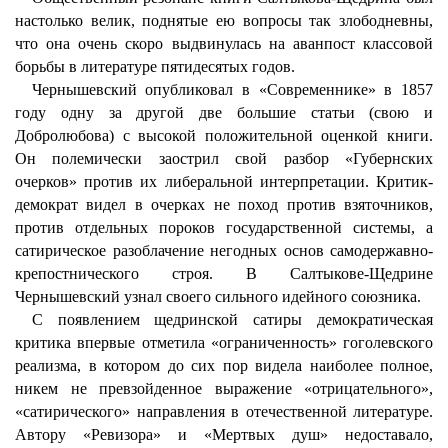
настолько велик, поднятые ею вопросы так злободневны,
что она очень скоро выдвинулась на аванпост классовой
борьбы в литературе пятидесятых годов.
Чернышевский опубликовал в «Современнике» в 1857
году одну за другой две большие статьи (свою и
Добролюбова) с высокой положительной оценкой книги.
Он полемически заострил свой разбор «Губернских
очерков» против их либеральной интерпретации. Критик-
демократ видел в очерках не поход против взяточников,
против отдельных пороков государственной системы, а
сатирическое разоблачение негодных основ самодержавно-
крепостнического строя. В Салтыкове-Щедрине
Чернышевский узнал своего сильного идейного союзника.
С появлением щедринской сатиры демократическая
критика впервые отметила «ограниченность» гоголевского
реализма, в котором до сих пор видела наиболее полное,
никем не превзойденное выражение «отрицательного»,
«сатирического» направления в отечественной литературе.
Автору «Ревизора» и «Мертвых душ» недоставало,