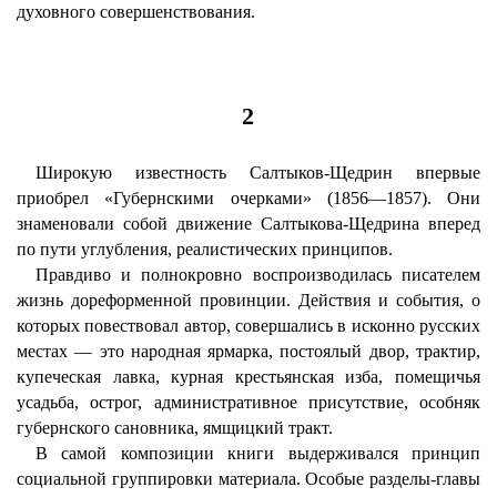
духовного совершенствования.
2
Широкую известность Салтыков-Щедрин впервые
приобрел «Губернскими очерками» (1856—1857). Они
знаменовали собой движение Салтыкова-Щедрина вперед
по пути углубления, реалистических принципов.
Правдиво и полнокровно воспроизводилась писателем
жизнь дореформенной провинции. Действия и события, о
которых повествовал автор, совершались в исконно русских
местах — это народная ярмарка, постоялый двор, трактир,
купеческая лавка, курная крестьянская изба, помещичья
усадьба, острог, административное присутствие, особняк
губернского сановника, ямщицкий тракт.
В самой композиции книги выдерживался принцип
социальной группировки материала. Особые разделы-главы