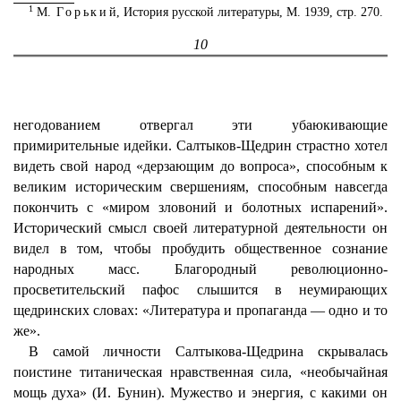
1
М.
Горький
, История русской литературы, М. 1939, стр. 270.
10
негодованием отвергал эти убаюкивающие
примирительные идейки. Салтыков-Щедрин страстно хотел
видеть свой народ «дерзающим до вопроса», способным к
великим историческим свершениям, способным навсегда
покончить с «миром зловоний и болотных испарений».
Исторический смысл своей литературной деятельности он
видел в том, чтобы пробудить общественное сознание
народных масс. Благородный революционно-
просветительский пафос слышится в неумирающих
щедринских словах: «Литература и пропаганда — одно и то
же».
В самой личности Салтыкова-Щедрина скрывалась
поистине титаническая нравственная сила, «необычайная
мощь духа» (И. Бунин). Мужество и энергия, с какими он