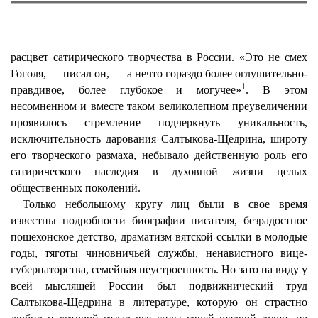
расцвет сатирического творчества в России. «Это не смех
Гоголя, — писал он, — а нечто гораздо более оглушительно-
1
правдивое, более глубокое и могучее»
. В этом
несомненном и вместе таком великолепном преувеличении
проявилось стремление подчеркнуть уникальность,
исключительность дарования Салтыкова-Щедрина, широту
его творческого размаха, небывало действенную роль его
сатирического наследия в духовной жизни целых
общественных поколений.
Только небольшому кругу лиц были в свое время
известны подробности биографии писателя, безрадостное
пошехонское детство, драматизм вятской ссылки в молодые
годы, тяготы чиновничьей службы, ненавистного вице-
губернаторства, семейная неустроенность. Но зато на виду у
всей мыслящей России был подвижнический труд
Салтыкова-Щедрина в литературе, которую он страстно