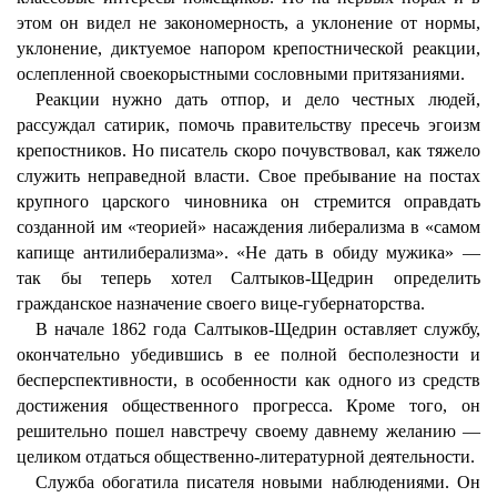
этом он видел не закономерность, а уклонение от нормы,
уклонение, диктуемое напором крепостнической реакции,
ослепленной своекорыстными сословными притязаниями.
Реакции нужно дать отпор, и дело честных людей,
рассуждал сатирик, помочь правительству пресечь эгоизм
крепостников. Но писатель скоро почувствовал, как тяжело
служить неправедной власти. Свое пребывание на постах
крупного царского чиновника он стремится оправдать
созданной им «теорией» насаждения либерализма в «самом
капище антилиберализма». «Не дать в обиду мужика» —
так бы теперь хотел Салтыков-Щедрин определить
гражданское назначение своего вице-губернаторства.
В начале 1862 года Салтыков-Щедрин оставляет службу,
окончательно убедившись в ее полной бесполезности и
бесперспективности, в особенности как одного из средств
достижения общественного прогресса. Кроме того, он
решительно пошел навстречу своему давнему желанию —
целиком отдаться общественно-литературной деятельности.
Служба обогатила писателя новыми наблюдениями. Он