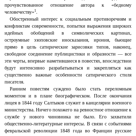
прочувствованное отношение автора к «бедному
1
человечеству»
.
Обостренный интерес к социальным противоречиям и
конфликтам современности, попытки выражения широких
идейных обобщений в символических картинах,
остроумные эзоповские иносказания, ирония, бьющие
прямо в цель сатирические зарисовки типов, наконец,
свободное соединение публицистики и образности — все
эти черты, впервые наметившиеся в повестях, впоследствии
будут интенсивно разрабатываться и закрепляться как
существенно важные особенности сатирического стиля
писателя.
Ранним повестям суждено было стать переломным
моментом и в плане биографическом. После окончания
лицея в 1844 году Салтыков служит в канцелярии военного
министерства. Ничего похожего на ревностное отношение к
службе у нового чиновника не было. Его захватили
общественно-литературные интересы. В связи с событиями
февральской революции 1848 года во Франции русские