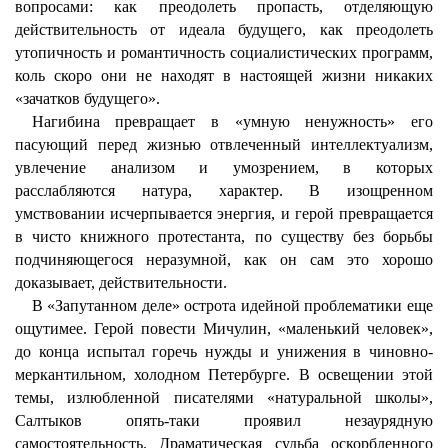
вопросами: как преодолеть пропасть, отделяющую
действительность от идеала будущего, как преодолеть
утопичность и романтичность социалистических программ,
коль скоро они не находят в настоящей жизни никаких
«зачатков будущего».
Нагибина превращает в «умную ненужность» его
пасующий перед жизнью отвлеченный интеллектуализм,
увлечение анализом и умозрением, в которых
расслабляются натура, характер. В изощренном
умствовании исчерпывается энергия, и герой превращается
в чисто книжного протестанта, по существу без борьбы
подчиняющегося неразумной, как он сам это хорошо
доказывает, действительности.
В «Запутанном деле» острота идейной проблематики еще
ощутимее. Герой повести Мичулин, «маленький человек»,
до конца испытал горечь нужды и унижения в чиновно-
меркантильном, холодном Петербурге. В освещении этой
темы, излюбленной писателями «натуральной школы»,
Салтыков опять-таки проявил незаурядную
самостоятельность. Драматическая судьба оскорбленного