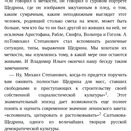
«Он говорил о меткости, он говорил о суровом портрете
Щедрина, где он изображен закутанным в плед, о том,
каким сумрачным, каким неподвижным выглядит этот
человек, родивший столько смеха на земле, может быть
больше, чем кто бы то ни был другой из живших на ней, не
исключая Аристофана, Рабле, Свифта, Вольтера и Гоголя. А
поТомихаил Степанович стал вспоминать различные
ситуации, типы, выражения Щедрина. Мы хохотали их
меткости, мы изумлялись тому, в какой мере они остаются
живыми. И Владимир Ильич окончил нашу беседу таким
замечанием:
— Ну, Михаил Степанович, когда-то придется поручить
вам оживить полностью Щедрина для масс, ставших
свободными и приступающих к строительству своей
1
собственной социалистической культуры»
. Этот
знаменательный эпизод дает возможность еще полнее
понять и оценить современное значение ленинского завета:
2
«вспоминать, цитировать и растолковывать»
Салтыкова-
Щедрина, одного из величайших творцов русской
демократической культуры.