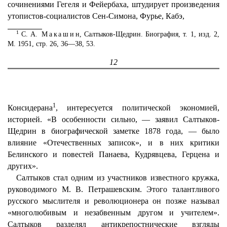
сочинениями Гегеля и Фейербаха, штудирует произведения
утопистов-социалистов Сен-Симона, Фурье, Кабэ,
1
С. А.
Макашин
, Салтыков-Щедрин. Биография, т. 1, изд. 2,
М. 1951, стр. 26, 36—38, 53.
12
1
Консидерана
, интересуется политической экономией,
историей. «В особенности сильно, — заявил Салтыков-
Щедрин в биографической заметке 1878 года, — было
влияние «Отечественных записок», и в них критики
Белинского и повестей Панаева, Кудрявцева, Герцена и
других».
Салтыков стал одним из участников известного кружка,
руководимого М. В. Петрашевским. Этого талантливого
русского мыслителя и революционера он позже называл
«многолюбивым и незабвенным другом и учителем».
Салтыков разделял антикрепостнические взгляды