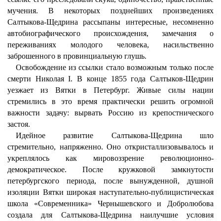
мучения. В некоторых позднейших произведениях
Салтыкова-Щедрина рассыпаны интересные, несомненно
автобиографического происхождения, замечания о
переживаниях молодого человека, насильственно
заброшенного в провинциальную глушь.
Освобождение из ссылки стало возможным только после
смерти Николая I. В конце 1855 года Салтыков-Щедрин
уезжает из Вятки в Петербург. Живые силы нации
стремились в это время практически решить огромной
важности задачу: вырвать Россию из крепостнического
застоя.
Идейное развитие Салтыкова-Щедрина шло
стремительно, напряженно. Оно откристаллизовывалось и
укреплялось как мировоззрение революционно-
демократическое. После кружковой замкнутости
петербургского периода, после вынужденной, душной
изоляции Вятки широкая наступательно-публицистическая
школа «Современника» Чернышевского и Добролюбова
создала для Салтыкова-Щедрина наилучшие условия