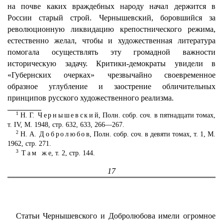
на почве каких враждебных народу начал держится в
России старый строй. Чернышевский, боровшийся за
революционную ликвидацию крепостнического режима,
естественно желал, чтобы и художественная литература
помогала осуществлять эту громадной важности
историческую задачу. Критики-демократы увидели в
«Губернских очерках» чрезвычайно своевременное
образное углубление и заострение обличительных
принципов русского художественного реализма.
1
Н. Г.
Чернышевский
, Полн. собр. соч. в пятнадцати томах,
т. IV, М. 1948, стр. 632, 633, 266—267.
2
Н. А.
Добролюбов
, Полн. собр. соч. в девяти томах, т. 1, М.
1962, стр. 271.
3
Т
ам же
, т. 2, стр. 144.
17
Статьи Чернышевского и Добролюбова имели огромное