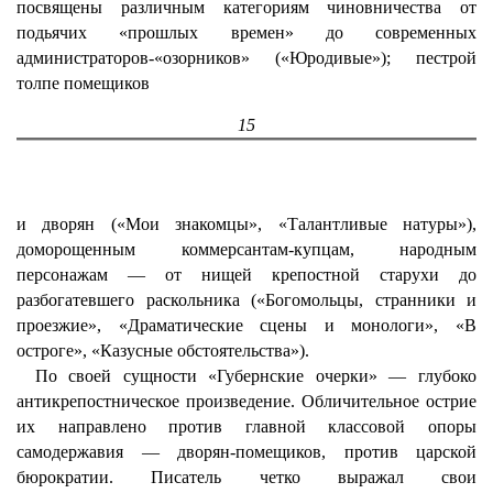
посвящены различным категориям чиновничества от
подьячих «прошлых времен» до современных
администраторов-«озорников» («Юродивые»); пестрой
толпе помещиков
15
и дворян («Мои знакомцы», «Талантливые натуры»),
доморощенным коммерсантам-купцам, народным
персонажам — от нищей крепостной старухи до
разбогатевшего раскольника («Богомольцы, странники и
проезжие», «Драматические сцены и монологи», «В
остроге», «Казусные обстоятельства»).
По своей сущности «Губернские очерки» — глубоко
антикрепостническое произведение. Обличительное острие
их направлено против главной классовой опоры
самодержавия — дворян-помещиков, против царской
бюрократии. Писатель четко выражал свои