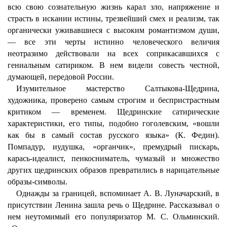
всю свою сознательную жизнь карал зло, напряжение и
страсть в искании истины, трезвейший смех и реализм, так
органически уживавшиеся с высоким романтизмом души,
— все эти черты истинно человеческого величия
неотразимо действовали на всех соприкасавшихся с
гениальным сатириком. В нем видели совесть честной,
думающей, передовой России.
Изумительное мастерство Салтыкова-Щедрина,
художника, проверено самым строгим и беспристрастным
критиком — временем. Щедринские сатирические
характеристики, его типы, подобно гоголевским, «вошли
как бы в самый состав русского языка» (К. Федин).
Помпадур, иудушка, «органчик», премудрый пискарь,
карась-идеалист, пенкосниматель, чумазый и множество
других щедринских образов превратились в нарицательные
образы-символы.
Однажды за границей, вспоминает А. В. Луначарский, в
присутствии Ленина зашла речь о Щедрине. Рассказывал о
нем неутомимый его популяризатор М. С. Ольминский.