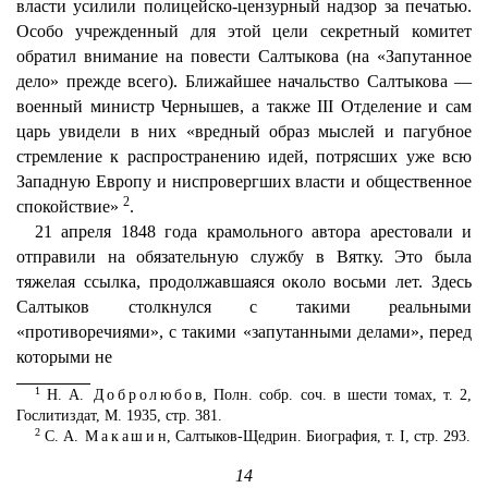
власти усилили полицейско-цензурный надзор за печатью.
Особо учрежденный для этой цели секретный комитет
обратил внимание на повести Салтыкова (на «Запутанное
дело» прежде всего). Ближайшее начальство Салтыкова —
военный министр Чернышев, а также III Отделение и сам
царь увидели в них «вредный образ мыслей и пагубное
стремление к распространению идей, потрясших уже всю
Западную Европу и ниспровергших власти и общественное
2
спокойствие»
.
21 апреля 1848 года крамольного автора арестовали и
отправили на обязательную службу в Вятку. Это была
тяжелая ссылка, продолжавшаяся около восьми лет. Здесь
Салтыков столкнулся с такими реальными
«противоречиями», с такими «запутанными делами», перед
которыми не
1
Н. А.
Добролюбов
, Полн. собр. соч. в шести томах, т. 2,
Гослитиздат, М. 1935, стр. 381.
2
С. А.
Макашин
, Салтыков-Щедрин. Биография, т. I, стр. 293.
14