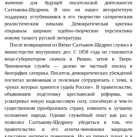
значение для будущей писательской деятельности
Салтыкова-Щедрина. В них он нашел авторитетную
поддержку углубившимся в его творчестве сатирическим
реалистическим началам. Демократическая критика
открывала широкие идейно-творческие перспективы
новому таланту русской литературы.
После возвращения из Вятки Салтыков-Щедрин служил в
министерстве внутренних дел. С 1858 года он становится
вице-губернатором сначала в Рязани, затем в Твери.
Чиновничья служба — далеко не частный эпизод в
биографии сатирика. Писатель демократических убеждений
посчитал возможным и полезным сотрудничать с теми, в
«руках которых хранится судьба России». В правительстве,
объявившем подготовку крестьянской реформы, он
усматривал некую надклассовую силу, способную в чем-то
существенном преобразовать страну, изменить к лучшему
положение народа. Однако служебный опыт как раз и
позволил Салтыкову-Щедрину убедиться в том, что
правительство и его агенты-чиновники защищали
классовые интересы помещиков. Но на первых порах и в