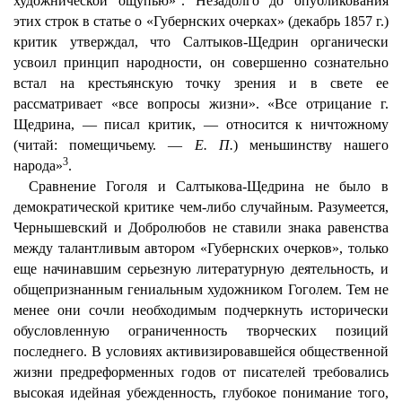
художнической ощупью»
. Незадолго до опубликования
этих строк в статье о «Губернских очерках» (декабрь 1857 г.)
критик утверждал, что Салтыков-Щедрин органически
усвоил принцип народности, он совершенно сознательно
встал на крестьянскую точку зрения и в свете ее
рассматривает «все вопросы жизни». «Все отрицание г.
Щедрина, — писал критик, — относится к ничтожному
(читай: помещичьему. —
Е. П.
) меньшинству нашего
3
народа»
.
Сравнение Гоголя и Салтыкова-Щедрина не было в
демократической критике чем-либо случайным. Разумеется,
Чернышевский и Добролюбов не ставили знака равенства
между талантливым автором «Губернских очерков», только
еще начинавшим серьезную литературную деятельность, и
общепризнанным гениальным художником Гоголем. Тем не
менее они сочли необходимым подчеркнуть исторически
обусловленную ограниченность творческих позиций
последнего. В условиях активизировавшейся общественной
жизни предреформенных годов от писателей требовались
высокая идейная убежденность, глубокое понимание того,