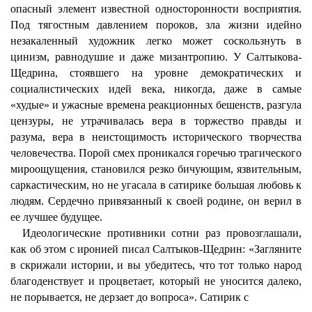
опасный элемент известной односторонности восприятия.
Под тягостным давлением пороков, зла жизни идейно
незакаленный художник легко может соскользнуть в
цинизм, равнодушие и даже мизантропию. У Салтыкова-
Щедрина, стоявшего на уровне демократических и
социалистических идей века, никогда, даже в самые
«худые» и ужасные времена реакционных бешенств, разгула
цензуры, не утрачивалась вера в торжество правды и
разума, вера в неистощимость исторического творчества
человечества. Порой смех проникался горечью трагического
мироощущения, становился резко бичующим, язвительным,
саркастическим, но не угасала в сатирике большая любовь к
людям. Сердечно привязанный к своей родине, он верил в
ее лучшее будущее.
Идеологические противники сотни раз провозглашали,
как об этом с иронией писал Салтыков-Щедрин: «Загляните
в скрижали истории, и вы убедитесь, что тот только народ
благоденствует и процветает, который не уносится далеко,
не порывается, не дерзает до вопроса». Сатирик с