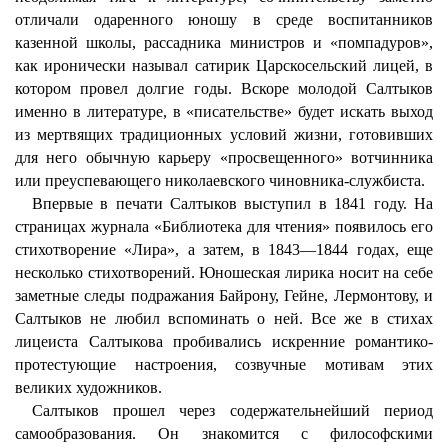
отличали одаренного юношу в среде воспитанников
казенной школы, рассадника министров и «помпадуров»,
как иронически называл сатирик Царскосельский лицей, в
котором провел долгие годы. Вскоре молодой Салтыков
именно в литературе, в «писательстве» будет искать выход
из мертвящих традиционных условий жизни, готовивших
для него обычную карьеру «просвещенного» вотчинника
или преуспевающего николаевского чиновника-службиста.
Впервые в печати Салтыков выступил в 1841 году. На
страницах журнала «Библиотека для чтения» появилось его
стихотворение «Лира», а затем, в 1843—1844 годах, еще
несколько стихотворений. Юношеская лирика носит на себе
заметные следы подражания Байрону, Гейне, Лермонтову, и
Салтыков не любил вспоминать о ней. Все же в стихах
лицеиста Салтыкова пробивались искренние романтико-
протестующие настроения, созвучные мотивам этих
великих художников.
Салтыков прошел через содержательнейший период
самообразования. Он знакомится с философскими