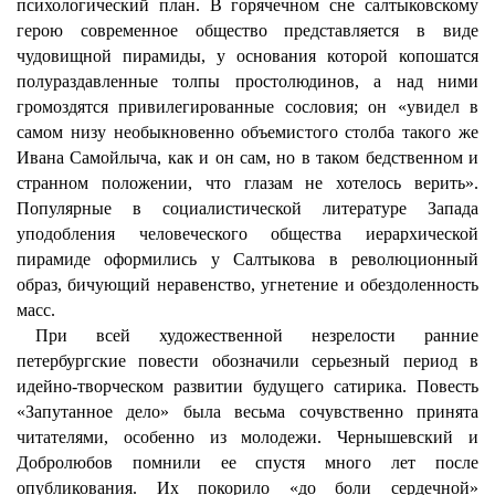
психологический план. В горячечном сне салтыковскому
герою современное общество представляется в виде
чудовищной пирамиды, у основания которой копошатся
полураздавленные толпы простолюдинов, а над ними
громоздятся привилегированные сословия; он «увидел в
самом низу необыкновенно объемистого столба такого же
Ивана Самойлыча, как и он сам, но в таком бедственном и
странном положении, что глазам не хотелось верить».
Популярные в социалистической литературе Запада
уподобления человеческого общества иерархической
пирамиде оформились у Салтыкова в революционный
образ, бичующий неравенство, угнетение и обездоленность
масс.
При всей художественной незрелости ранние
петербургские повести обозначили серьезный период в
идейно-творческом развитии будущего сатирика. Повесть
«Запутанное дело» была весьма сочувственно принята
читателями, особенно из молодежи. Чернышевский и
Добролюбов помнили ее спустя много лет после
опубликования. Их покорило «до боли сердечной»