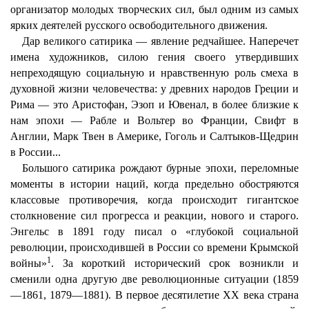
организатор молодых творческих сил, был одним из самых
ярких деятелей русского освободительного движения.
Дар великого сатирика — явление редчайшее. Наперечет
имена художников, силою гения своего утвердивших
непреходящую социальную и нравственную роль смеха в
духовной жизни человечества: у древних народов Греции и
Рима — это Аристофан, Эзоп и Ювенал, в более близкие к
нам эпохи — Рабле и Вольтер во Франции, Свифт в
Англии, Марк Твен в Америке, Гоголь и Салтыков-Щедрин
в России...
Большого сатирика рождают бурные эпохи, переломные
моменты в истории наций, когда предельно обостряются
классовые противоречия, когда происходит гигантское
столкновение сил прогресса и реакции, нового и старого.
Энгельс в 1891 году писал о «глубокой социальной
революции, происходившей в России со времени Крымской
1
войны»
. За короткий исторический срок возникли и
сменили одна другую две революционные ситуации (1859
—1861, 1879—1881). В первое десятилетие XX века страна