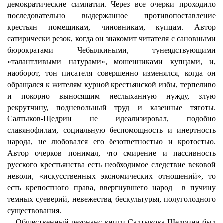
демократические симпатии. Через все очерки проходило
последовательно выдержанное противопоставление
крестьян помещикам, чиновникам, купцам. Автор
сатирически резок, когда он знакомит читателя с сановными
бюрократами Чебылкиными, тунеядствующими
«талантливыми натурами», мошенниками купцами, и,
наоборот, тон писателя совершенно изменялся, когда он
обращался к жителям курной крестьянской избы, терпеливо
и покорно выносящим неслыханную нужду, злую
рекрутчину, подневольный труд и казенные тяготы.
Салтыков-Щедрин не идеализировал, подобно
славянофилам, социальную беспомощность и инертность
народа, не любовался его безответностью и кротостью.
Автор очерков понимал, что смирение и пассивность
русского крестьянства есть необходимое следствие вековой
неволи, «искусственных экономических отношений», то
есть крепостного права, ввергнувшего народ в пучину
темных суеверий, невежества, бескультурья, полуголодного
существования.
Общественный резонанс книги Салтыкова-Щедрина был