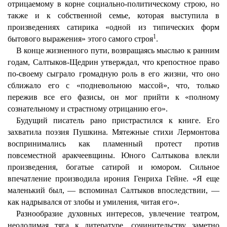
отрицаемому в корне социально-политическому строю, но
также и к собственной семье, которая выступила в
произведениях сатирика «одной из типических форм
1
бытового выражения» этого самого строя
.
В конце жизненного пути, возвращаясь мыслью к ранним
годам, Салтыков-Щедрин утверждал, что крепостное право
по-своему сыграло громадную роль в его жизни, что оно
сближало его с «подневольною массой», что, только
пережив все его фазисы, он мог прийти к «полному
сознательному и страстному отрицанию его».
Будущий писатель рано пристрастился к книге. Его
захватила поэзия Пушкина. Мятежные стихи Лермонтова
воспринимались как пламенный протест против
повсеместной аракчеевщины. Юного Салтыкова влекли
произведения, богатые сатирой и юмором. Сильное
впечатление производила ирония Генриха Гейне. «Я еще
маленький был, — вспоминал Салтыков впоследствии, —
как надрывался от злобы и умиления, читая его».
Разнообразие духовных интересов, увлечение театром,
неодолимая тяга к литературе, сочинительству заметно