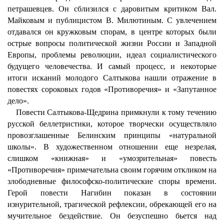
петрашевцев. Он сблизился с даровитым критиком Вал.
Майковым и публицистом В. Милютиным. С увлечением
отдавался он кружковым спорам, в центре которых были
острые вопросы политической жизни России и Западной
Европы, проблемы революции, идеал социалистического
будущего человечества. И самый процесс, и некоторые
итоги исканий молодого Салтыкова нашли отражение в
повестях сороковых годов «Противоречия» и «Запутанное
дело».
Повести Салтыкова-Щедрина примкнули к тому течению
русской беллетристики, которое творчески осуществляло
провозглашенные Белинским принципы «натуральной
школы». В художественном отношении еще незрелая,
слишком «книжная» и «умозрительная» повесть
«Противоречия» примечательна своим горячим откликом на
злободневные философско-политические споры времени.
Герой повести Нагибин показан в состоянии
изнурительной, трагической рефлексии, обрекающей его на
мучительное бездействие. Он безуспешно бьется над