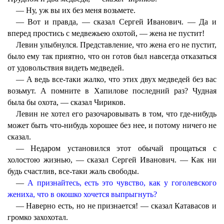
— Ну, уж вы их без меня возьмете.
— Вот и правда, — сказал Сергей Иванович. — Да и
вперед простись с медвежьею охотой, — жена не пустит!
Левин улыбнулся. Представление, что жена его не пустит,
было ему так приятно, что он готов был навсегда отказаться
от удовольствия видеть медведей.
— А ведь все-таки жалко, что этих двух медведей без вас
возьмут. А помните в Хапилове последний раз? Чудная
была бы охота, — сказал Чириков.
Левин не хотел его разочаровывать в том, что где-нибудь
может быть что-нибудь хорошее без нее, и потому ничего не
сказал.
— Недаром установился этот обычай прощаться с
холостою жизнью, — сказал Сергей Иванович. — Как ни
будь счастлив, все-таки жаль свободы.
—
А признайтесь, есть это чувство, как у гоголевского
жениха, что в окошко хочется выпрыгнуть?
— Наверно есть, но не признается! — сказал Катавасов и
громко захохотал.