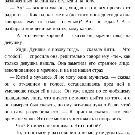
разложенных на спинках стульев и на полу.
— Ах! — вскрикнула она, увидав его и вся просияв от
радости. — Как ты, как же вы (до этого последнего дня она
говорила ему то «ты», то «вы»)? Вот не ждала! А я
разбираю мои девичьи платья, кому какое...
— А! это очень хорошо! — сказал он, мрачно глядя на
девушку.
— Уйди, Дуняша, я позову тогда, — сказала Кити. — Что
с тобой? — спросила она, решительно говоря ему «ты», как
только девушка вышла. Она заметила его странное лицо,
взволнованное и мрачное, и на нее нашел страх.
— Кити! я мучаюсь. Я не могу один мучиться, — сказал
он с отчаянием в голосе, останавливаясь пред ней и
умоляюще глядя ей в глаза. Он уже видел по ее любящему
правдивому лицу, что ничего не может выйти из того, что
он намерен был сказать, но ему все-таки нужно было, чтоб
она сама разуверила его. — Я приехал сказать, что еще
время не ушло. Это все можно уничтожить и поправить.
— Что? Я ничего не понимаю. Что с тобой?
— То, что я тысячу раз говорил и не могу не думать... то,