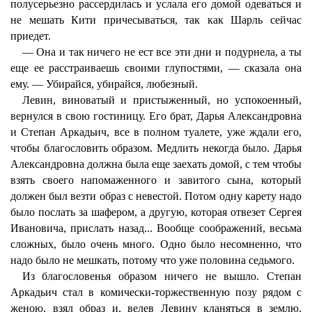
полусерьезно рассердилась и услала его домой одеваться и
не мешать Кити причесываться, так как Шарль сейчас
приедет.
— Она и так ничего не ест все эти дни и подурнела, а ты
еще ее расстраиваешь своими глупостями, — сказала она
ему. — Убирайся, убирайся, любезный.
Левин, виноватый и пристыженный, но успокоенный,
вернулся в свою гостиницу. Его брат, Дарья Александровна
и Степан Аркадьич, все в полном туалете, уже ждали его,
чтобы благословить образом. Медлить некогда было. Дарья
Александровна должна была еще заехать домой, с тем чтобы
взять своего напомаженного и завитого сына, который
должен был везти образ с невестой. Потом одну карету надо
было послать за шафером, а другую, которая отвезет Сергея
Ивановича, прислать назад... Вообще соображений, весьма
сложных, было очень много. Одно было несомненно, что
надо было не мешкать, потому что уже половина седьмого.
Из благословенья образом ничего не вышло. Степан
Аркадьич стал в комически-торжественную позу рядом с
женою, взял образ и, велев Левину кланяться в землю,