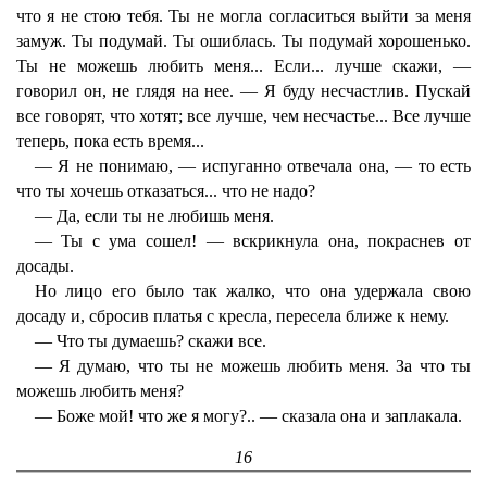
что я не стою тебя. Ты не могла согласиться выйти за меня
замуж. Ты подумай. Ты ошиблась. Ты подумай хорошенько.
Ты не можешь любить меня... Если... лучше скажи, —
говорил он, не глядя на нее. — Я буду несчастлив. Пускай
все говорят, что хотят; все лучше, чем несчастье... Все лучше
теперь, пока есть время...
— Я не понимаю, — испуганно отвечала она, — то есть
что ты хочешь отказаться... что не надо?
— Да, если ты не любишь меня.
— Ты с ума сошел! — вскрикнула она, покраснев от
досады.
Но лицо его было так жалко, что она удержала свою
досаду и, сбросив платья с кресла, пересела ближе к нему.
— Что ты думаешь? скажи все.
— Я думаю, что ты не можешь любить меня. За что ты
можешь любить меня?
— Боже мой! что же я могу?.. — сказала она и заплакала.
16