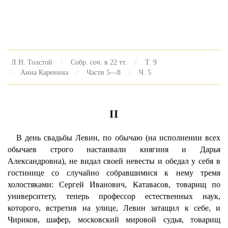
Л.Н. Толстой
Собр. соч. в 22 тт.
Т. 9
Анна Каренина
Части 5—8
Ч. 5
II
В день свадьбы Левин, по обычаю (на исполнении всех
обычаев строго настаивали княгиня и Дарья
Александровна), не видал своей невесты и обедал у себя в
гостинице со случайно собравшимися к нему тремя
холостяками: Сергей Иванович, Катавасов, товарищ по
университету, теперь профессор естественных наук,
которого, встретив на улице, Левин затащил к себе, и
Чириков, шафер, московский мировой судья, товарищ