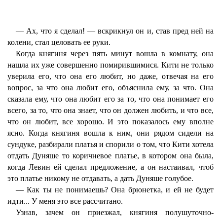
— Ах, что я сделал! — вскрикнул он и, став пред ней на
колени, стал целовать ее руки.
Когда княгиня через пять минут вошла в комнату, она
нашла их уже совершенно помирившимися. Кити не только
уверила его, что она его любит, но даже, отвечая на его
вопрос, за что она любит его, объяснила ему, за что. Она
сказала ему, что она любит его за то, что она понимает его
всего, за то, что она знает, что он должен любить, и что все,
что он любит, все хорошо. И это показалось ему вполне
ясно. Когда княгиня вошла к ним, они рядом сидели на
сундуке, разбирали платья и спорили о том, что Кити хотела
отдать Дуняше то коричневое платье, в котором она была,
когда Левин ей сделал предложение, а он настаивал, чтоб
это платье никому не отдавать, а дать Дуняше голубое.
— Как ты не понимаешь? Она брюнетка, и ей не будет
идти... У меня это все рассчитано.
Узнав, зачем он приезжал, княгиня полушуточно-