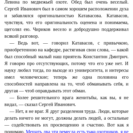
Левина по медвежьей охоте. Обед был очень веселый.
Сергей Иванович был в самом хорошем расположении духа
и забавлялся оригинальностью Катавасова. Катавасов,
чувствуя, что его оригинальность оценена и понимаема,
щеголял ею. Чириков весело и добродушно поддерживал
всякий разговор.
— Ведь вот, — говорил Катавасов, с привычкою,
приобретенною на кафедре, растягивая свои слова, — какой
был способный малый наш приятель Константин Дмитрич.
Я говорю про отсутствующих, потому что его уже нет. И
науку любил тогда, по выходе из университета, и интересы
имел человеческие; теперь же одна половина его
способностей направлена на то, чтоб обманывать себя, и
другая — чтоб оправдывать этот обман.
— Более решительного врага женитьбы, как вы, я не
видал, — сказал Сергей Иванович.
— Нет, я не враг. Я друг разделения труда. Люди, которые
делать ничего не могут, должны делать людей, а остальные
— содействовать их просвещению и счастию. Вот как я
понимаю.
Мешать два эти ремесла есть тьма охотников, я не