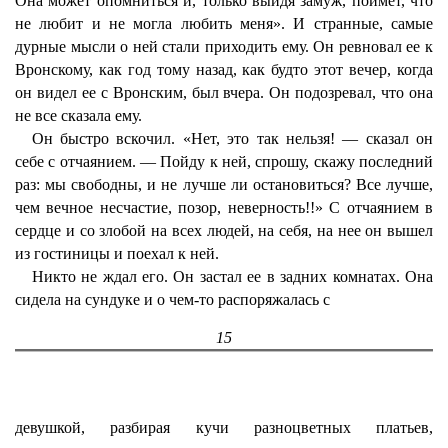
Она может опомниться и, только выйдя замуж, поймет, что
не любит и не могла любить меня». И странные, самые
дурные мысли о ней стали приходить ему. Он ревновал ее к
Вронскому, как год тому назад, как будто этот вечер, когда
он видел ее с Вронским, был вчера. Он подозревал, что она
не все сказала ему.
Он быстро вскочил. «Нет, это так нельзя! — сказал он
себе с отчаянием. — Пойду к ней, спрошу, скажу последний
раз: мы свободны, и не лучше ли остановиться? Все лучше,
чем вечное несчастие, позор, неверность!!» С отчаянием в
сердце и со злобой на всех людей, на себя, на нее он вышел
из гостиницы и поехал к ней.
Никто не ждал его. Он застал ее в задних комнатах. Она
сидела на сундуке и о чем-то распоряжалась с
15
девушкой, разбирая кучи разноцветных платьев,