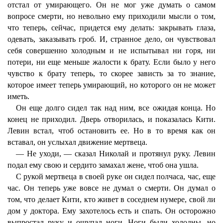
отстал от умирающего. Он не мог уже думать о самом
вопросе смерти, но невольно ему приходили мысли о том,
что теперь, сейчас, придется ему делать: закрывать глаза,
одевать, заказывать гроб. И, странное дело, он чувствовал
себя совершенно холодным и не испытывал ни горя, ни
потери, ни еще меньше жалости к брату. Если было у него
чувство к брату теперь, то скорее зависть за то знание,
которое имеет теперь умирающий, но которого он не может
иметь.
Он еще долго сидел так над ним, все ожидая конца. Но
конец не приходил. Дверь отворилась, и показалась Кити.
Левин встал, чтоб остановить ее. Но в то время как он
вставал, он услыхал движение мертвеца.
— Не уходи, — сказал Николай и протянул руку. Левин
подал ему свою и сердито замахал жене, чтоб она ушла.
С рукой мертвеца в своей руке он сидел полчаса, час, еще
час. Он теперь уже вовсе не думал о смерти. Он думал о
том, что делает Кити, кто живет в соседнем нумере, свой ли
дом у доктора. Ему захотелось есть и спать. Он осторожно
выпростал руку и ощупал ноги. Ноги были холодны, но