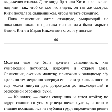
выражения взгляда. Даже когда брат или Кити наклонялись
над ним, так, чтоб он мог их видеть, он так же смотрел.
Кити послала за священником, чтобы читать отходную.
Пока священник читал отходную, умирающий не
показывал никакого признака жизни; глаза были закрыты
Левин, Кити и Марья Николаевна стояли у постели.
80
Молитва еще не была дочтена священником, как
умирающий потянулся, вздохнул и открыл глаза.
Священник, окончив молитву, приложил к холодному лбу
крест, потом медленно завернул его в епитрахиль и, постояв
еще молча минуты две, дотронулся до похолодевшей и
бескровной огромной руки.
— Кончился, — сказал священник и хотел отойти; но
вдруг слипшиеся усы мертвеца шевельнулись, и ясно в
тишине послышались из глубины груди определенно резкие