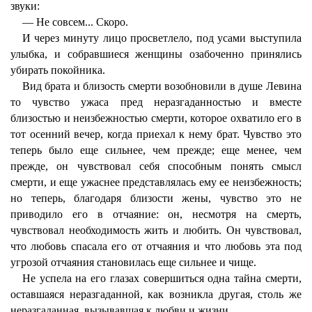
звуки:
— Не совсем... Скоро.
И через минуту лицо просветлело, под усами выступила
улыбка, и собравшиеся женщины озабоченно принялись
убирать покойника.
Вид брата и близость смерти возобновили в душе Левина
то чувство ужаса пред неразгаданностью и вместе
близостью и неизбежностью смерти, которое охватило его в
тот осенний вечер, когда приехал к нему брат. Чувство это
теперь было еще сильнее, чем прежде; еще менее, чем
прежде, он чувствовал себя способным понять смысл
смерти, и еще ужаснее представлялась ему ее неизбежность;
но теперь, благодаря близости жены, чувство это не
приводило его в отчаяние: он, несмотря на смерть,
чувствовал необходимость жить и любить. Он чувствовал,
что любовь спасала его от отчаяния и что любовь эта под
угрозой отчаяния становилась еще сильнее и чище.
Не успела на его глазах совершиться одна тайна смерти,
оставшаяся неразгаданной, как возникла другая, столь же
неразгаданная, вызывавшая к любви и жизни.