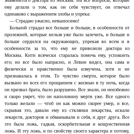
знаменитого доктора из Москвы. На все вопросы, которые
ему делали о том, как он себя чувствует, он отвечал
одинаково с выражением злобы и упрека:
— Страдаю ужасно, невыносимо!
Больной страдал все больше и больше, в особенности от
пролежней, которые нельзя уже было залечить, и больше и
больше сердился на окружающих, упрекая во всем и в
особенности за то, что ему не привозили доктора из
Москвы. Кити всячески старалась помочь ему, успокоить
его; но все было напрасно, и Левин видел, она сама и
физически и нравственно была измучена, хотя и не
признавалась в этом. То чувство смерти, которое было
вызвано во всех его прощанием с жизнью в ту ночь, когда
он призвал брата, было разрушено. Все знали, он неизбежно
и скоро умрет, что он наполовину мертв уже. Все одного
только желали — чтоб он как можно скорее умер, и все,
скрывая это, давали ему из стклянки лекарства, искали
лекарств, докторов и обманывали и себя, и друг друга. Все
это была ложь, гадкая, оскорбительная и кощунственная
ложь. И эту ложь, и по свойству своего характера и потому,