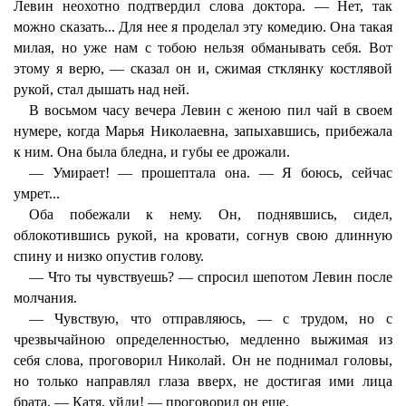
Левин неохотно подтвердил слова доктора. — Нет, так
можно сказать... Для нее я проделал эту комедию. Она такая
милая, но уже нам с тобою нельзя обманывать себя. Вот
этому я верю, — сказал он и, сжимая стклянку костлявой
рукой, стал дышать над ней.
В восьмом часу вечера Левин с женою пил чай в своем
нумере, когда Марья Николаевна, запыхавшись, прибежала
к ним. Она была бледна, и губы ее дрожали.
— Умирает! — прошептала она. — Я боюсь, сейчас
умрет...
Оба побежали к нему. Он, поднявшись, сидел,
облокотившись рукой, на кровати, согнув свою длинную
спину и низко опустив голову.
— Что ты чувствуешь? — спросил шепотом Левин после
молчания.
— Чувствую, что отправляюсь, — с трудом, но с
чрезвычайною определенностью, медленно выжимая из
себя слова, проговорил Николай. Он не поднимал головы,
но только направлял глаза вверх, не достигая ими лица
брата. — Катя, уйди! — проговорил он еще.