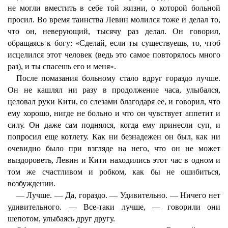
не могли вместить в себе той жизни, о которой больной
просил. Во время таинства Левин молился тоже и делал то,
что он, неверующий, тысячу раз делал. Он говорил,
обращаясь к богу: «Сделай, если ты существуешь, то, чтоб
исцелился этот человек (ведь это самое повторялось много
раз), и ты спасешь его и меня».
После помазания больному стало вдруг гораздо лучше.
Он не кашлял ни разу в продолжение часа, улыбался,
целовал руки Кити, со слезами благодаря ее, и говорил, что
ему хорошо, нигде не больно и что он чувствует аппетит и
силу. Он даже сам поднялся, когда ему принесли суп, и
попросил еще котлету. Как ни безнадежен он был, как ни
очевидно было при взгляде на него, что он не может
выздороветь, Левин и Кити находились этот час в одном и
том же счастливом и робком, как бы не ошибиться,
возбуждении.
— Лучше. — Да, гораздо. — Удивительно. — Ничего нет
удивительного. — Все-таки лучше, — говорили они
шепотом, улыбаясь друг другу.