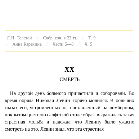
Л.Н. Толстой
Собр. соч. в 22 тт.
Т. 9
Анна Каренина
Части 5—8
Ч. 5
XX
СМЕРТЬ
На другой день больного причастили и соборовали. Во
время обряда Николай Левин горячо молился. В больших
глазах его, устремленных на поставленный на ломберном,
покрытом цветною салфеткой столе образ, выражалась такая
страстная мольба и надежда, что Левину было ужасно
смотреть на это. Левин знал, что эта страстная