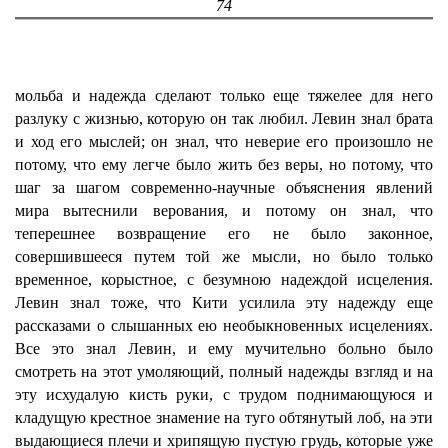
74
мольба и надежда сделают только еще тяжелее для него
разлуку с жизнью, которую он так любил. Левин знал брата
и ход его мыслей; он знал, что неверие его произошло не
потому, что ему легче было жить без веры, но потому, что
шаг за шагом современно-научные объяснения явлений
мира вытеснили верования, и потому он знал, что
теперешнее возвращение его не было законное,
совершившееся путем той же мысли, но было только
временное, корыстное, с безумною надеждой исцеления.
Левин знал тоже, что Кити усилила эту надежду еще
рассказами о слышанных ею необыкновенных исцелениях.
Все это знал Левин, и ему мучительно больно было
смотреть на этот умоляющий, полный надежды взгляд и на
эту исхудалую кисть руки, с трудом поднимающуюся и
кладущую крестное знамение на туго обтянутый лоб, на эти
выдающиеся плечи и хрипящую пустую грудь, которые уже