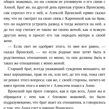
общих знакомых, но ни словом не упомянули о его связи с
Анной. Брат же, на другой день приехав утром к Вронскому,
сам спросил его о ней, и Алексей Вронский прямо сказал
ему, что он смотрит на свою связь с Карениной как на брак;
что он надеется устроить развод и тогда женится на ней, а
до тех пор считает ее такою же своею женой, как и всякую
другую жену, и просит его так передать матери и своей
жене.
— Если свет не одобряет этого, то мне все равно, —
сказал Вронский, — но если родные мои хотят быть в
родственных отношениях со мною, то они должны быть в
таких же отношениях с моею женой.
Старший брат, всегда уважавший суждения меньшего, не
знал хорошенько, прав ли он, или нет, до тех пор, пока свет
не решил этого вопроса; сам же, с своей стороны, ничего не
имел против этого и вместе с Алексеем пошел к Анне.
Вронский при брате говорил, как и при всех, Анне
вы
и
обращался с нею как с близкою знакомой, но было
подразумеваемо, что брат знает их отношения, и говорилось
о том, что Анна едет в имение Вронского.