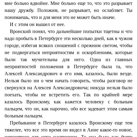
мне больно вдвойне. Мне больно еще то, что это разрывает
нашу дружбу. Положим, не разрывает, но ослабляет. Ты
понимаешь, что и для меня это не может быть иначе.
И с этим он вышел от нее.
Вронский понял, что дальнейшие попытки тщетны и что
надо пробыть в Петербурге эти несколько дней, как в чужом
городе, избегая всяких сношений с прежним светом, чтобы
не подвергаться неприятностям и оскорблениям, которые
были так мучительны для него. Одна из главных
неприятностей положения в Петербурге была та, что
Алексей Александрович и его имя, казалось, были везде.
Нельзя было ни о чем начать говорить, чтобы разговор не
свернулся на Алексея Александровича; никуда нельзя было
поехать, чтобы не встретить его. Так по крайней мере
казалось Вронскому, как кажется человеку с больным
пальцем, что он, как нарочно, обо все задевает этим самым
больным пальцем.
Пребывание в Петербурге казалось Вронскому еще тем
тяжелее, что все это время он видел в Анне какое-то новое,
непонятное для него настроение. То она была как будто