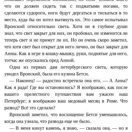
что он должен сидеть так с поджатыми ногами, то
сделаются судороги, ноги будут дергаться и тискаться в то
место, куда бы он хотел вытянуть их. Это самое испытывал
Вронский относительно света. Хотя он в глубине души
знал, что свет закрыт для них, он пробовал, не изменится ли
теперь свет и не примут ли их. Но он очень скоро заметил,
что хотя свет был открыт для него лично, он был закрыт для
Анны. Как в игре в кошку-мышку, руки, поднятые для него,
тотчас же опускались пред Анной.
Одна из первых дам петербургского света, которую
увидел Вронский, была его кузина Бетси.
— Наконец! — радостно встретила она его. — А Анна?
Как я рада! Где вы остановились? Я воображаю, как после
вашего прелестного путешествия вам ужасен наш
Петербург; я воображаю ваш медовый месяц в Риме. Что
развод? Всё это сделали?
Вронский заметил, что восхищение Бетси уменьшилось,
когда она узнала, что развода еще не было.
— В меня кинут камень, я знаю, — сказала она, — но я