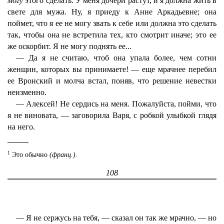
могу
этого сделать. У меня дочери растут, и я должна жить в
свете для мужа. Ну, я приеду к Анне Аркадьевне; она
поймет, что я ее не могу звать к себе или должна это сделать
так, чтобы она не встретила тех, кто смотрит иначе; это ее
же оскорбит. Я не могу поднять ее...
— Да я не считаю, чтоб она упала более, чем сотни
женщин, которых вы принимаете! — еще мрачнее перебил
ее Вронский и молча встал, поняв, что решение невестки
неизменно.
— Алексей! Не сердись на меня. Пожалуйста, пойми, что
я не виновата, — заговорила Варя, с робкой улыбкой глядя
на него.
1
Это обычно
(франц.).
108
— Я не сержусь на тебя, — сказал он так же мрачно, — но