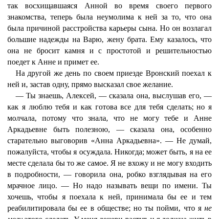
так восхищавшаяся Анной во время своего первого
знакомства, теперь была неумолима к ней за то, что она
была причиной расстройства карьеры сына. Но он возлагал
большие надежды на Варю, жену брата. Ему казалось, что
она не бросит камня и с простотой и решительностью
поедет к Анне и примет ее.
На другой же день по своем приезде Вронский поехал к
ней и, застав одну, прямо высказал свое желание.
— Ты знаешь, Алексей, — сказала она, выслушав его, —
как я люблю тебя и как готова все для тебя сделать; но я
молчала, потому что знала, что не могу тебе и Анне
Аркадьевне быть полезною, — сказала она, особенно
старательно выговорив «Анна Аркадьевна». — Не думай,
пожалуйста, чтобы я осуждала. Никогда; может быть, я на ее
месте сделала бы то же самое. Я не вхожу и не могу входить
в подробности, — говорила она, робко взглядывая на его
мрачное лицо. — Но надо называть вещи по имени. Ты
хочешь, чтобы я поехала к ней, принимала бы ее и тем
реабилитировала бы ее в обществе; но ты пойми, что я
не