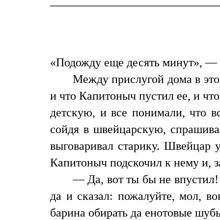
«Подожду еще десять минут», — с
Между прислугой дома в это
и что Капитоныч пустил ее, и что
детскую, и все понимали, что в
сойдя в швейцарскую, спрашивал
выговаривал старику. Швейцар уп
Капитоныч подскочил к нему и, з
— Да, вот ты бы не впустил!
да и сказал: пожалуйте, мол, в
барина обирать да енотовые шубы