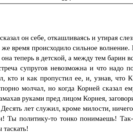
казал он себе, откашливаясь и утирая слез
 же время происходило сильное волнение. В
 она теперь в детской, а между тем барин вс
стреча супругов невозможна и что надо п
, кто и как пропустил ее, и, узнав, что 
орно молчал, но когда Корней сказал ему,
амахав руками пред лицом Корнея, заговор
 Десять лет служил, кроме милости, ничего
он! Ты политику-то тонко понимаешь! Так
 таскать!