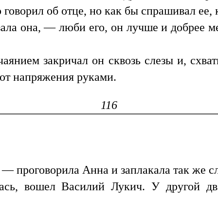
о говорил об отце, но как бы спрашивал ее, 
ла она, — люби его, он лучше и добрее ме
аянием закричал он сквозь слезы и, схвати
от напряжения руками.
116
 проговорила Анна и заплакала так же сла
лась, вошел Василий Лукич. У другой д