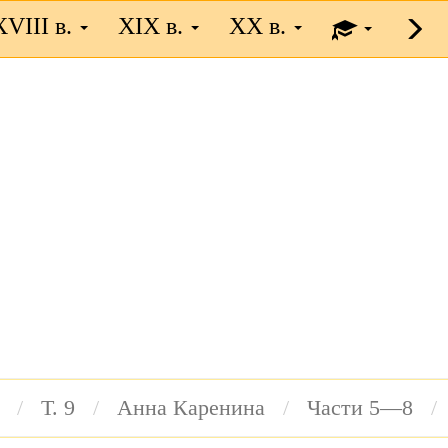
XVIII в.
XIX в.
XX в.
Т. 9
Анна Каренина
Части 5—8