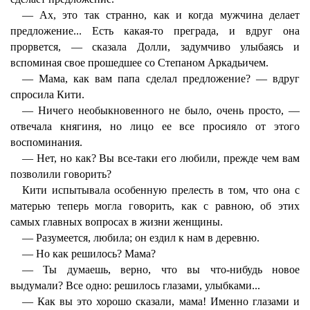
— Ах, это так странно, как и когда мужчина делает
предложение... Есть какая-то преграда, и вдруг она
прорвется, — сказала Долли, задумчиво улыбаясь и
вспоминая свое прошедшее со Степаном Аркадьичем.
— Мама, как вам папа сделал предложение? — вдруг
спросила Кити.
— Ничего необыкновенного не было, очень просто, —
отвечала княгиня, но лицо ее все просияло от этого
воспоминания.
— Нет, но как? Вы все-таки его любили, прежде чем вам
позволили говорить?
Кити испытывала особенную прелесть в том, что она с
матерью теперь могла говорить, как с равною, об этих
самых главных вопросах в жизни женщины.
— Разумеется, любила; он ездил к нам в деревню.
— Но как решилось? Мама?
— Ты думаешь, верно, что вы что-нибудь новое
выдумали? Все одно: решилось глазами, улыбками...
— Как вы это хорошо сказали, мама! Именно глазами и