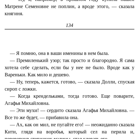
Матрене Семеновне не поплин, а вроде этого, — сказала
княгиня.
134
— Я помню, она в ваши именины в нем была.
— Премиленький узор; так просто и благородно. Я сама
хотела себе сделать, если бы у нее не было. Вроде как у
Вареньки. Как мило и дешево.
— Ну, теперь, кажется, готово, — сказала Долли, спуская
сироп с ложки.
— Когда крендельками, тогда готово. Еще поварите,
Агафья Михайловна.
— Эти мухи! — сердито сказала Агафья Михайловна. —
Все то же будет, — прибавила она.
— Ах, как он мил, не пугайте его! — неожиданно сказала
Кити, глядя на воробья, который сел на перила и,
перевернув стерженек малины, стал клевать его.