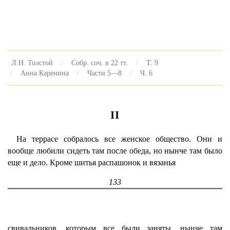
Л.Н. Толстой
Собр. соч. в 22 тт.
Т. 9
Анна Каренина
Части 5—8
Ч. 6
II
На террасе собралось все женское общество. Они и
вообще любили сидеть там после обеда, но нынче там было
еще и дело. Кроме шитья распашонок и вязанья
133
свивальников, которым все были заняты, нынче там