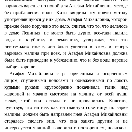
варилось варенье по новой для Агафьи Михайловны методе
без прибавления воды. Кити вводила эту новую методу
употреблявшуюся у них дома. Агафья Михайловна, которой
прежде было поручено это дело, считая, что то, что делалось
в доме Левиных, не могло быть дурно, все-таки налила
воды в клубнику и землянику, утверждая, что это
невозможно иначе; она была уличена в этом, и теперь
варилась малина при всех, и Агафья Михайловна должна
была быть приведена к убеждению, что и без воды варенье
выйдет хорошо.
Агафья Михайловна с разгоряченным и огорченным
лицом, спутанными волосами и обнаженными по локоть
худыми руками кругообразно покачивала тазик над
жаровней и мрачно смотрела на малину, от всей души
желая, чтоб она застыла и не проварилась. Княгиня,
чувствуя, что на нее, как на главную советницу по варке
малины, должен быть направлен гнев Агафьи Михайловны
старалась сделать вид, что она занята другим и не
интересуется малиной, говорила о постороннем, но искоса