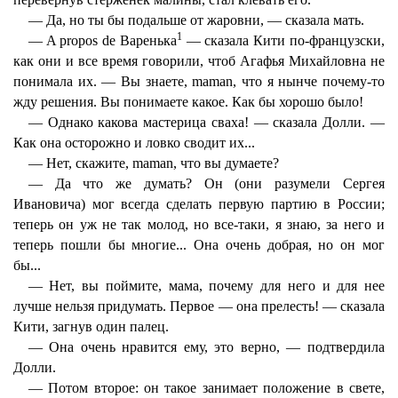
— Да, но ты бы подальше от жаровни, — сказала мать.
1
— A propos de Варенька
— сказала Кити по-французски,
как они и все время говорили, чтоб Агафья Михайловна не
понимала их. — Вы знаете, maman, что я нынче почему-то
жду решения. Вы понимаете какое. Как бы хорошо было!
— Однако какова мастерица сваха! — сказала Долли. —
Как она осторожно и ловко сводит их...
— Нет, скажите, maman, что вы думаете?
— Да что же думать? Он (они разумели Сергея
Ивановича) мог всегда сделать первую партию в России;
теперь он уж не так молод, но все-таки, я знаю, за него и
теперь пошли бы многие... Она очень добрая, но он мог
бы...
— Нет, вы поймите, мама, почему для него и для нее
лучше нельзя придумать. Первое — она прелесть! — сказала
Кити, загнув один палец.
— Она очень нравится ему, это верно, — подтвердила
Долли.
— Потом второе: он такое занимает положение в свете,