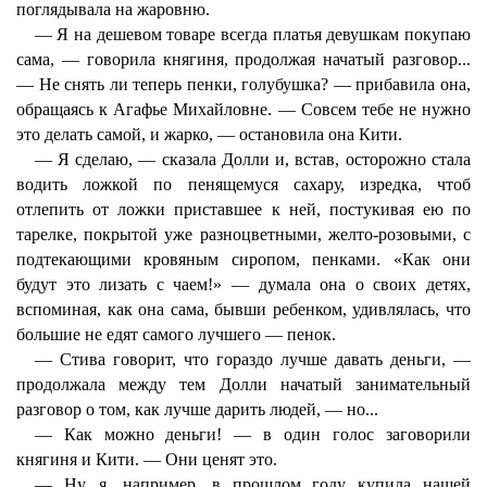
поглядывала на жаровню.
— Я на дешевом товаре всегда платья девушкам покупаю
сама, — говорила княгиня, продолжая начатый разговор...
— Не снять ли теперь пенки, голубушка? — прибавила она,
обращаясь к Агафье Михайловне. — Совсем тебе не нужно
это делать самой, и жарко, — остановила она Кити.
— Я сделаю, — сказала Долли и, встав, осторожно стала
водить ложкой по пенящемуся сахару, изредка, чтоб
отлепить от ложки приставшее к ней, постукивая ею по
тарелке, покрытой уже разноцветными, желто-розовыми, с
подтекающими кровяным сиропом, пенками. «Как они
будут это лизать с чаем!» — думала она о своих детях,
вспоминая, как она сама, бывши ребенком, удивлялась, что
большие не едят самого лучшего — пенок.
— Стива говорит, что гораздо лучше давать деньги, —
продолжала между тем Долли начатый занимательный
разговор о том, как лучше дарить людей, — но...
— Как можно деньги! — в один голос заговорили
княгиня и Кити. — Они ценят это.
— Ну, я, например, в прошлом году купила нашей