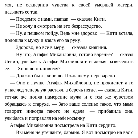
мог, не осквернив чувства к своей умершей матери,
называть ее так.
— Поедемте с нами, maman, — сказала Кити.
— Не хочу я смотреть на это безрассудство.
— Ну, я пешком пойду. Ведь мне здорово. — Кити встала,
подошла к мужу и взяла его за руку.
— Здорово, но все в меру, — сказала княгиня.
— Ну что, Агафья Михайловна, готово варенье? — сказал
Левин, улыбаясь Агафье Михайловне и желая развеселить
ее. — Хорошо по-новому?
— Должно быть, хорошо. По-нашему, переварено.
— Оно и лучше, Агафья Михайловна, не прокиснет, а то
у нас лед теперь уж растаял, а беречь негде, — сказала Кити,
тотчас же поняв намерение мужа и с тем же чувством
обращаясь к старухе. — Зато ваше соленье такое, что мама
говорит, никогда такого не едала, — прибавила она,
улыбаясь и поправляя на ней косынку.
Агафья Михайловна посмотрела на Кити сердито.
— Вы меня не утешайте, барыня. Я вот посмотрю на вас с