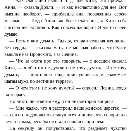
— Как счастливо вышло тогда для Кити, что приехала
Анна, — сказала Долли, — и как несчастливо для нее. Вот
именно наоборот, — прибавила она, пораженная своею
мыслью. — Тогда Анна так была счастлива, а Кити себя
считала несчастливой. Как совсем наоборот! Я часто о ней
думаю.
— Есть о ком думать! Гадкая, отвратительная женщина,
без сердца, — сказала мать, не могшая забыть, что Кити
вышла не за Вронского, а за Левина.
— Что за охота про это говорить, — с досадой сказала
Кити, — я об этом не думаю и не хочу думать... И не хочу
думать, — повторила она, прислушиваясь к знакомым
шагам мужа по лестнице террасы.
— О чем это: и не хочу думать? — спросил Левин, входя
на террасу.
Но никто не ответил ему, и он не повторил вопроса.
— Мне жалко, что я расстроил ваше женское царство, —
сказал он, недовольно оглянув всех и поняв, что говорили о
чем-то таком, чего бы не стали говорить при нем.
На секунду он почувствовал, что разделяет чувство