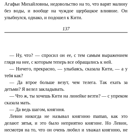
Агафьи Михайловны, недовольство на то, что варят малину
без воды, и вообще на чуждое щербацкое влияние. Он
улыбнулся, однако, и подошел к Кити.
137
— Ну, что? — спросил он ее, с тем самым выражением
глядя на нее, с которым теперь все обращались к ней.
— Ничего, прекрасно, — улыбаясь, сказала Кити, — а у
тебя как?
— Да втрое больше везут, чем телега. Так ехать за
детьми? Я велел закладывать.
— Что ж, ты хочешь Кити на линейке везти? — с упреком
сказала мать.
— Да ведь шагом, княгиня.
Левин никогда не называл княгиню maman, как это
делают зятья, и это было неприятно княгине. Но Левин,
несмотря на то, что он очень любил и уважал княгиню, не