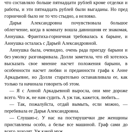
что составляло больше пятнадцати рублей кроме отделки и
работы, и эти пятнадцать рублей были выгаданы. Но пред
горничной было не то что стыдно, а неловко.
Дарья Александровна почувствовала большое
облегчение, когда в комнату вошла давнишняя ее знакомая,
Аннушка. Франтиха-горничная требовалась к барыне, и
Аннушка осталась с Дарьей Александровной.
Аннушка была, очевидно, очень рада приезду барыни и
без умолку разговаривала. Долли заметила, что ей хотелось
высказать свое мнение насчет положения барыни, в
особенности насчет любви и преданности графа к Анне
Аркадьевне, но Долли старательно останавливала ее, как
только та начинала говорить об этом.
— Я с Анной Аркадьевной выросла, они мне дороже
всего. Что ж, не нам судить. А уж так, кажется, любить...
— Так, пожалуйста, отдай вымыть, если можно, —
перебивала ее Дарья Александровна.
— Слушаю-с. У нас на постирушечки две женщины
приставлены особо, а белье все машиной. Граф сами до
всего доходят. Уж какой муж...