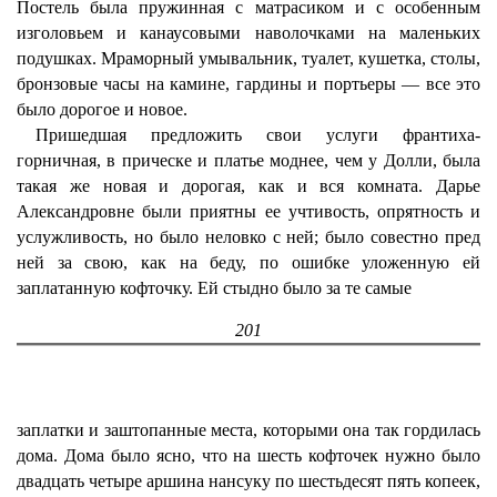
Постель была пружинная с матрасиком и с особенным
изголовьем и канаусовыми наволочками на маленьких
подушках. Мраморный умывальник, туалет, кушетка, столы,
бронзовые часы на камине, гардины и портьеры — все это
было дорогое и новое.
Пришедшая предложить свои услуги франтиха-
горничная, в прическе и платье моднее, чем у Долли, была
такая же новая и дорогая, как и вся комната. Дарье
Александровне были приятны ее учтивость, опрятность и
услужливость, но было неловко с ней; было совестно пред
ней за свою, как на беду, по ошибке уложенную ей
заплатанную кофточку. Ей стыдно было за те самые
201
заплатки и заштопанные места, которыми она так гордилась
дома. Дома было ясно, что на шесть кофточек нужно было
двадцать четыре аршина нансуку по шестьдесят пять копеек,