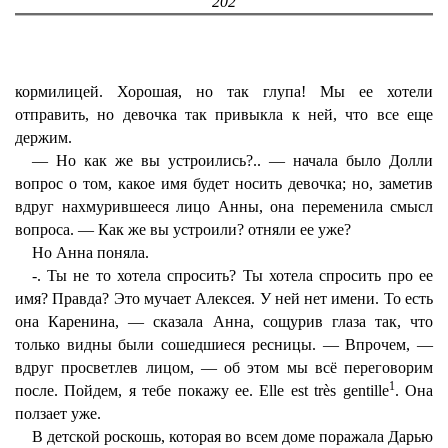
202
кормилицей. Хорошая, но так глупа! Мы ее хотели
отправить, но девочка так привыкла к ней, что все еще
держим.
— Но как же вы устроились?.. — начала было Долли
вопрос о том, какое имя будет носить девочка; но, заметив
вдруг нахмурившееся лицо Анны, она переменила смысл
вопроса. — Как же вы устроили? отняли ее уже?
Но Анна поняла.
-. Ты не то хотела спросить? Ты хотела спросить про ее
имя? Правда? Это мучает Алексея. У ней нет имени. То есть
она Каренина, — сказала Анна, сощурив глаза так, что
только видны были сошедшиеся ресницы. — Впрочем, —
вдруг просветлев лицом, — об этом мы всё переговорим
1
после. Пойдем, я тебе покажу ее. Elle est très gentille
. Она
ползает уже.
В детской роскошь, которая во всем доме поражала Дарью