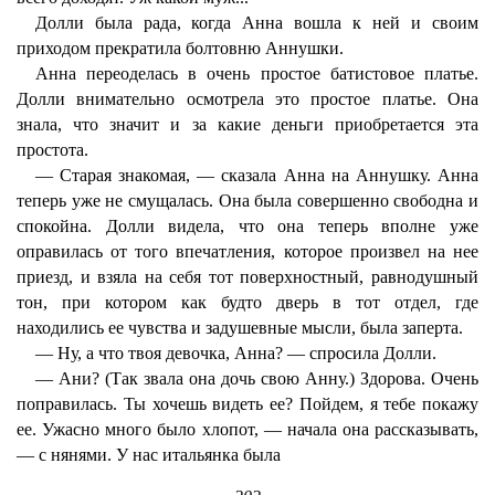
Долли была рада, когда Анна вошла к ней и своим
приходом прекратила болтовню Аннушки.
Анна переоделась в очень простое батистовое платье.
Долли внимательно осмотрела это простое платье. Она
знала, что значит и за какие деньги приобретается эта
простота.
— Старая знакомая, — сказала Анна на Аннушку. Анна
теперь уже не смущалась. Она была совершенно свободна и
спокойна. Долли видела, что она теперь вполне уже
оправилась от того впечатления, которое произвел на нее
приезд, и взяла на себя тот поверхностный, равнодушный
тон, при котором как будто дверь в тот отдел, где
находились ее чувства и задушевные мысли, была заперта.
— Ну, а что твоя девочка, Анна? — спросила Долли.
— Ани? (Так звала она дочь свою Анну.) Здорова. Очень
поправилась. Ты хочешь видеть ее? Пойдем, я тебе покажу
ее. Ужасно много было хлопот, — начала она рассказывать,
— с нянями. У нас итальянка была