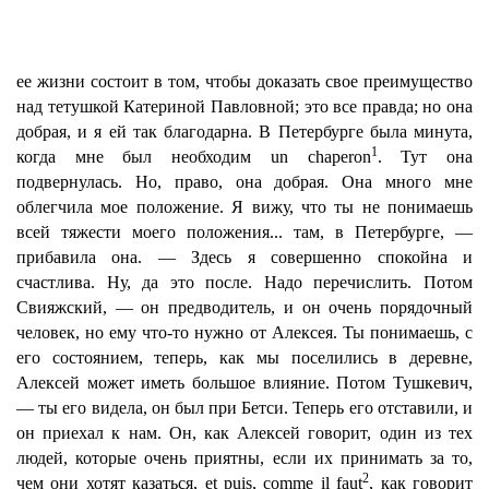
ее жизни состоит в том, чтобы доказать свое преимущество
над тетушкой Катериной Павловной; это все правда; но она
добрая, и я ей так благодарна. В Петербурге была минута,
1
когда мне был необходим un chaperon
. Тут она
подвернулась. Но, право, она добрая. Она много мне
облегчила мое положение. Я вижу, что ты не понимаешь
всей тяжести моего положения... там, в Петербурге, —
прибавила она. — Здесь я совершенно спокойна и
счастлива. Ну, да это после. Надо перечислить. Потом
Свияжский, — он предводитель, и он очень порядочный
человек, но ему что-то нужно от Алексея. Ты понимаешь, с
его состоянием, теперь, как мы поселились в деревне,
Алексей может иметь большое влияние. Потом Тушкевич,
— ты его видела, он был при Бетси. Теперь его отставили, и
он приехал к нам. Он, как Алексей говорит, один из тех
людей, которые очень приятны, если их принимать за то,
2
чем они хотят казаться, et puis, comme il faut
, как говорит