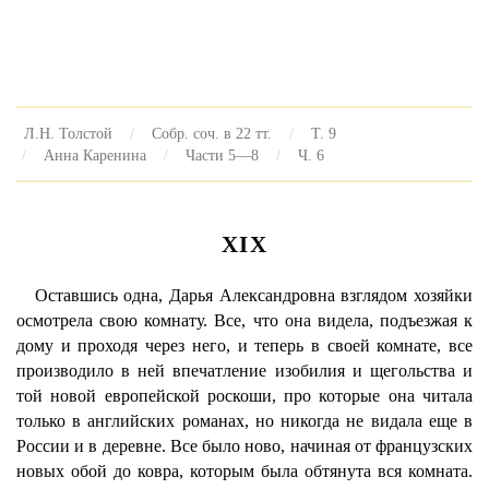
Л.Н. Толстой
Собр. соч. в 22 тт.
Т. 9
Анна Каренина
Части 5—8
Ч. 6
XIX
Оставшись одна, Дарья Александровна взглядом хозяйки
осмотрела свою комнату. Все, что она видела, подъезжая к
дому и проходя через него, и теперь в своей комнате, все
производило в ней впечатление изобилия и щегольства и
той новой европейской роскоши, про которые она читала
только в английских романах, но никогда не видала еще в
России и в деревне. Все было ново, начиная от французских
новых обой до ковра, которым была обтянута вся комната.