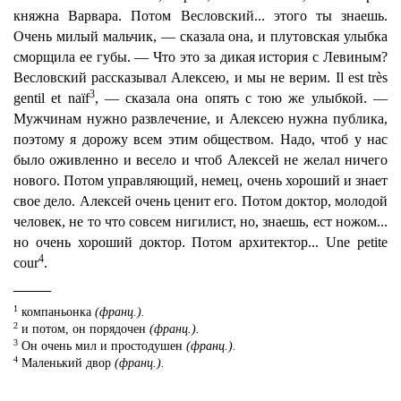
княжна Варвара. Потом Весловский... этого ты знаешь.
Очень милый мальчик, — сказала она, и плутовская улыбка
сморщила ее губы. — Что это за дикая история с Левиным?
Весловский рассказывал Алексею, и мы не верим. Il est très
3
gentil et naïf
, — сказала она опять с тою же улыбкой. —
Мужчинам нужно развлечение, и Алексею нужна публика,
поэтому я дорожу всем этим обществом. Надо, чтоб у нас
было оживленно и весело и чтоб Алексей не желал ничего
нового. Потом управляющий, немец, очень хороший и знает
свое дело. Алексей очень ценит его. Потом доктор, молодой
человек, не то что совсем нигилист, но, знаешь, ест ножом...
но очень хороший доктор. Потом архитектор... Une petite
4
cour
.
1
компаньонка
(франц.).
2
и потом, он порядочен
(франц.).
3
Он очень мил и простодушен
(франц.).
4
Маленький двор
(франц.).