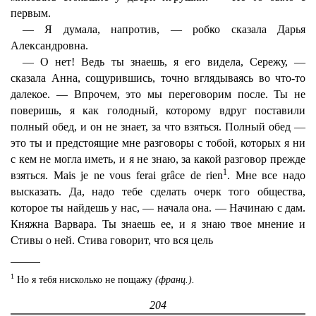
первым.
— Я думала, напротив, — робко сказала Дарья
Александровна.
— О нет! Ведь ты знаешь, я его видела, Сережу, —
сказала Анна, сощурившись, точно вглядываясь во что-то
далекое. — Впрочем, это мы переговорим после. Ты не
поверишь, я как голодный, которому вдруг поставили
полный обед, и он не знает, за что взяться. Полный обед —
это ты и предстоящие мне разговоры с тобой, которых я ни
с кем не могла иметь, и я не знаю, за какой разговор прежде
1
взяться. Mais je ne vous ferai grâce de rien
. Мне все надо
высказать. Да, надо тебе сделать очерк того общества,
которое ты найдешь у нас, — начала она. — Начинаю с дам.
Княжна Варвара. Ты знаешь ее, и я знаю твое мнение и
Стивы о ней. Стива говорит, что вся цель
1
Но я тебя нисколько не пощажу
(франц.).
204