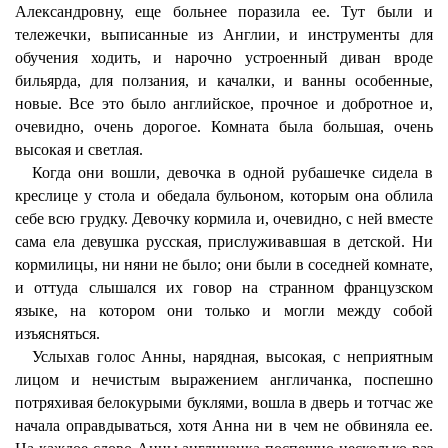
Александровну, еще больнее поразила ее. Тут были и
тележечки, выписанные из Англии, и инструменты для
обучения ходить, и нарочно устроенный диван вроде
бильярда, для ползания, и качалки, и ванны особенные,
новые. Все это было английское, прочное и добротное и,
очевидно, очень дорогое. Комната была большая, очень
высокая и светлая.
Когда они вошли, девочка в одной рубашечке сидела в
креслице у стола и обедала бульоном, которым она облила
себе всю грудку. Девочку кормила и, очевидно, с ней вместе
сама ела девушка русская, прислуживавшая в детской. Ни
кормилицы, ни няни не было; они были в соседней комнате,
и оттуда слышался их говор на странном французском
языке, на котором они только и могли между собой
изъясняться.
Услыхав голос Анны, нарядная, высокая, с неприятным
лицом и нечистым выражением англичанка, поспешно
потряхивая белокурыми буклями, вошла в дверь и тотчас же
начала оправдываться, хотя Анна ни в чем не обвиняла ее.