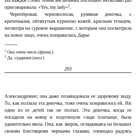
На каждое слово Анны англичанка поспешно несколько раз
2
приговаривала: «Yes, my lady»
.
Чернобровая, черноволосая, румяная девочка, с
крепеньким, обтянутым куриною кожей, красным тельцем,
несмотря на суровое выражение, с которым она посмотрела
на новое лицо, очень понравилась Дарье
1
Она очень мила
(франц.).
2
Да, сударыня
(англ.).
203
Александровне; она даже позавидовала ее здоровому виду.
То, как ползала эта девочка, тоже очень понравилось ей. Ни
одни из ее детей так не ползал. Эта девочка, когда ее
посадили на ковер и подоткнули сзади платьице, была
удивительно мила. Она, как зверок, оглядываясь на больших
своими блестящими черными глазами, очевидно радуясь