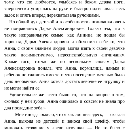
тому, что ею любуются, улыбаясь и боком держа ноги,
энергически упиралась на руки и быстро подтягивала весь
задок и опять вперед перехватывала ручонками.
Но общий дух детской и в особенности англичанка очень
не понравились Дарье Александровне. Только тем, что в
такую неправильную семью, как Аннина, не пошла бы
хорошая, Дарья Александровна и объяснила себе то, что
Анна, с своим знанием людей, могла взять к своей девочке
такую несимпатичную, нереспектабельную англичанку.
Кроме того, тотчас же по нескольким словам Дарья
Александровна поняла, что Анна, кормилица, нянька и
ребенок не сжились вместе и что посещение матерью было
дело необычное. Анна хотела достать девочке ее игрушку и
не могла найти ее.
Удивительнее же всего было то, что на вопрос о том,
сколько у ней зубов, Анна ошиблась и совсем не знала про
два последние зуба.»
— Мне иногда тяжело, что я как лишняя здесь, — сказала
Анна, выходя из детской и занося свой шлейф, чтобы
миновать стоявшие у двери игрушки. — Не то было с