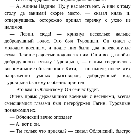
— А, Алины-Надины. Ну, у нас места нет. А иди к тому
столу да занимай скорее место, — сказал князь и,
отвернувшись, осторожно принял тарелку с ухою из
налимов.
— Левин, сюда! — крикнул несколько дальше
добродушный голос. Это был Туровцын. Он сидел с
молодым военным, и подле них были два перевернутые
стула. Левин с радостью подошел к ним. Он и всегда любил
добродушного кутилу Туровцына, — с ним соединялось
воспоминание объяснения с Кити, — но нынче, после всех
напряженно умных разговоров, добродушный вид
Туровцына был ему особенно приятен.
— Это вам и Облонскому. Он сейчас будет.
Очень прямо державшийся военный с веселыми, всегда
смеющимися глазами был петербуржец Гагин. Туровцын
познакомил их.
— Облонский вечно опоздает.
— А, вот и он.
— Ты только что приехал? — сказал Облонский, быстро