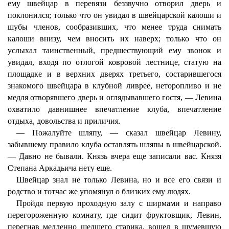
ему швейцар в перевязи беззвучно отворил дверь и
поклонился; только что он увидал в швейцарской калоши и
шубы членов, сообразивших, что менее труда снимать
калоши внизу, чем вносить их наверх; только что он
услыхал таинственный, предшествующий ему звонок и
увидал, входя по отлогой ковровой лестнице, статую на
площадке и в верхних дверях третьего, состарившегося
знакомого швейцара в клубной ливрее, неторопливо и не
медля отворявшего дверь и оглядывавшего гостя, — Левина
охватило давнишнее впечатление клуба, впечатление
отдыха, довольства и приличия.
— Пожалуйте шляпу, — сказал швейцар Левину,
забывшему правило клуба оставлять шляпы в швейцарской.
— Давно не бывали. Князь вчера еще записали вас. Князя
Степана Аркадьича нету еще.
Швейцар знал не только Левина, но и все его связи и
родство и тотчас же упомянул о близких ему людях.
Пройдя первую проходную залу с ширмами и направо
перегороженную комнату, где сидит фруктовщик, Левин,
перегнав медленно шедшего старика, вошел в шумевшую