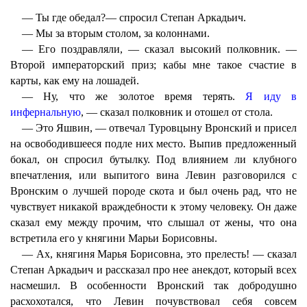
— Ты где обедал?— спросил Степан Аркадьич.
— Мы за вторым столом, за колоннами.
— Его поздравляли, — сказал высокий полковник. —
Второй императорский приз; кабы мне такое счастие в
карты, как ему на лошадей.
— Ну, что же золотое время терять.
Я иду в
инфернальную
, — сказал полковник и отошел от стола.
— Это Яшвин, — отвечал Туровцыну Вронский и присел
на освободившееся подле них место. Выпив предложенный
бокал, он спросил бутылку. Под влиянием ли клубного
впечатления, или выпитого вина Левин разговорился с
Вронским о лучшей породе скота и был очень рад, что не
чувствует никакой враждебности к этому человеку. Он даже
сказал ему между прочим, что слышал от жены, что она
встретила его у княгини Марьи Борисовны.
— Ах, княгиня Марья Борисовна, это прелесть! — сказал
Степан Аркадьич и рассказал про нее анекдот, который всех
насмешил. В особенности Вронский так добродушно
расхохотался, что Левин почувствовал себя совсем