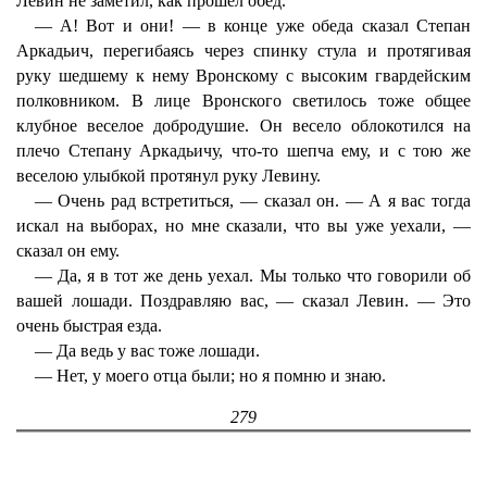
Левин не заметил, как прошел обед.
— А! Вот и они! — в конце уже обеда сказал Степан
Аркадьич, перегибаясь через спинку стула и протягивая
руку шедшему к нему Вронскому с высоким гвардейским
полковником. В лице Вронского светилось тоже общее
клубное веселое добродушие. Он весело облокотился на
плечо Степану Аркадьичу, что-то шепча ему, и с тою же
веселою улыбкой протянул руку Левину.
— Очень рад встретиться, — сказал он. — А я вас тогда
искал на выборах, но мне сказали, что вы уже уехали, —
сказал он ему.
— Да, я в тот же день уехал. Мы только что говорили об
вашей лошади. Поздравляю вас, — сказал Левин. — Это
очень быстрая езда.
— Да ведь у вас тоже лошади.
— Нет, у моего отца были; но я помню и знаю.
279