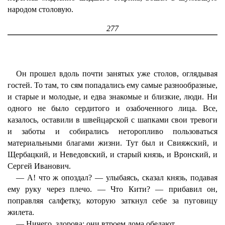
народом столовую.
277
Он прошел вдоль почти занятых уже столов, оглядывая
гостей. То там, то сям попадались ему самые разнообразные,
и старые и молодые, и едва знакомые и близкие, люди. Ни
одного не было сердитого и озабоченного лица. Все,
казалось, оставили в швейцарской с шапками свои тревоги
и заботы и собирались неторопливо пользоваться
материальными благами жизни. Тут был и Свияжский, и
Щербацкий, и Неведовский, и старый князь, и Вронский, и
Сергей Иванович.
— А! что ж опоздал? — улыбаясь, сказал князь, подавая
ему руку через плечо. — Что Кити? — прибавил он,
поправляя салфетку, которую заткнул себе за пуговицу
жилета.
— Ничего, здорова; они втроем дома обедают.