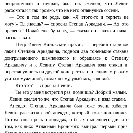
неприличный и глупый, был так смешон, что Левин
расхохотался так громко, что на него оглянулись соседи.
— Это в том же роде, как: «Я этого-то и терпеть не
могу!» Ты знаешь? — спросил Степан Аркадьич. — Ах, это
прелесть! Подай еще бутылку, — сказал он лакею и начал
рассказывать.
— Петр Ильич Виновский просят, — перебил старичок
лакей Степана Аркадьича, поднося два тоненькие стакана
доигрывающего шампанского и обращаясь к Степану
Аркадьичу и к Левину. Степан Аркадьич взял стакан и,
переглянувшись на другой конец стола с плешивым рыжим
усатым мужчиной, помахал ему, улыбаясь, головой.
— Кто это? — спросил Левин.
— Ты его у меня встретил раз, помнишь? Добрый малый.
Левин сделал то же, что Степан Аркадьич, и взял стакан.
Анекдот Степана Аркадьича был тоже очень забавен.
Левин рассказал свой анекдот, который тоже понравился.
Потом зашла речь о лошадях, о бегах нынешнего дня и о
том, как лихо Атласный Вронского выиграл первый приз.