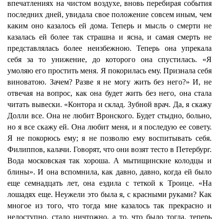
впечатлениях на чистом воздухе, вновь перебирая события
последних дней, увидала свое положение совсем иным, чем
каким оно казалось ей дома. Теперь и мысль о смерти не
казалась ей более так страшна и ясна, и самая смерть не
представлялась более неизбежною. Теперь она упрекала
себя за то унижение, до которого она спустилась. «Я
умоляю его простить меня. Я покорилась ему. Признала себя
виноватою. Зачем? Разве я не могу жить без него?» И, не
отвечая на вопрос, как она будет жить без него, она стала
читать вывески. «Контора и склад. Зубной врач. Да, я скажу
Долли все. Она не любит Вронского. Будет стыдно, больно,
но я все скажу ей. Она любит меня, и я последую ее совету.
Я не покорюсь ему; я не позволю ему воспитывать себя.
Филиппов, калачи. Говорят, что они возят тесто в Петербург.
Вода московская так хороша. А мытищинские колодцы и
блины». И она вспомнила, как давно, давно, когда ей было
еще семнадцать лет, она ездила с теткой к Троице. «На
лошадях еще. Неужели это была я, с красными руками? Как
многое из того, что тогда мне казалось так прекрасно и
недоступно, стало ничтожно, а то, что было тогда, теперь