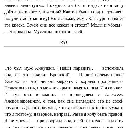
навеки недоступно. Поверила ли бы я тогда, что я могу
дойти до такого унижения? Как он будет горд и доволен,
получив мою записку! Но я докажу ему... Как дурно пахнет
эта краска. Зачем они все красят и строят? Моды и уборы»,
— читала она. Мужчина поклонился ей.
351
Это был муж Аннушки. «Наши паразиты, — вспомнила
она, как это говорил Вронский. — Наши? почему наши?
Ужасно то, что нельзя вырвать с корнем прошедшего.
Нельзя вырвать, но можно скрыть память о нем. И я скрою».
И тут она вспомнила о прошедшем с Алексеем
Александровичем, о том, как она изгладила его из своей
памяти. «Долли подумает, что я оставляю второго мужа и
что я поэтому, наверное, неправа. Разве я хочу быть правой!
Я не могу!» — проговорила она, и ей захотелось плакать.
Но она тотчас же стала думать о том, чему могли так