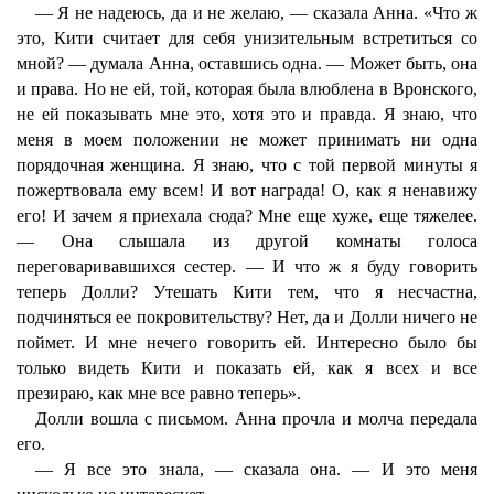
— Я не надеюсь, да и не желаю, — сказала Анна. «Что ж
это, Кити считает для себя унизительным встретиться со
мной? — думала Анна, оставшись одна. — Может быть, она
и права. Но не ей, той, которая была влюблена в Вронского,
не ей показывать мне это, хотя это и правда. Я знаю, что
меня в моем положении не может принимать ни одна
порядочная женщина. Я знаю, что с той первой минуты я
пожертвовала ему всем! И вот награда! О, как я ненавижу
его! И зачем я приехала сюда? Мне еще хуже, еще тяжелее.
— Она слышала из другой комнаты голоса
переговаривавшихся сестер. — И что ж я буду говорить
теперь Долли? Утешать Кити тем, что я несчастна,
подчиняться ее покровительству? Нет, да и Долли ничего не
поймет. И мне нечего говорить ей. Интересно было бы
только видеть Кити и показать ей, как я всех и все
презираю, как мне все равно теперь».
Долли вошла с письмом. Анна прочла и молча передала
его.
— Я все это знала, — сказала она. — И это меня