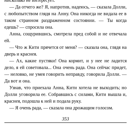
нисколько не интересует.
— Да отчего же? Я, напротив, надеюсь, — сказала Долли,
с любопытством глядя на Анну. Она никогда не видала ее в
таком странном раздраженном состоянии. — Ты когда
едешь? — спросила она.
Анна, сощурившись, смотрела пред собой и не отвечала
ей.
— Что ж Кити прячется от меня? — сказала она, глядя на
дверь и краснея.
— Ах, какие пустяки! Она кормит, и у нее не ладится
дело, я ей советовала... Она очень рада. Она сейчас придет,
— неловко, не умея говорить неправду, говорила Долли. —
Да вот и она.
Узнав, что приехала Анна, Кити хотела не выходить; но
Долли уговорила ее. Собравшись с силами, Кити вышла и,
краснея, подошла к ней и подала руку.
— Я очень рада, — сказала она дрожащим голосом.
353