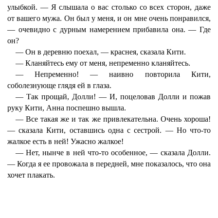
улыбкой. — Я слышала о вас столько со всех сторон, даже
от вашего мужа. Он был у меня, и он мне очень понравился,
— очевидно с дурным намерением прибавила она. — Где
он?
— Он в деревню поехал, — краснея, сказала Кити.
— Кланяйтесь ему от меня, непременно кланяйтесь.
— Непременно! — наивно повторила Кити,
соболезнующе глядя ей в глаза.
— Так прощай, Долли! — И, поцеловав Долли и пожав
руку Кити, Анна поспешно вышла.
— Все такая же и так же привлекательна. Очень хороша!
— сказала Кити, оставшись одна с сестрой. — Но что-то
жалкое есть в ней! Ужасно жалкое!
— Нет, нынче в ней что-то особенное, — сказала Долли.
— Когда я ее провожала в передней, мне показалось, что она
хочет плакать.