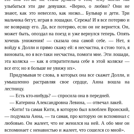
улыбаться эти две девушки. «Верно, о любви? Они не
знают, как это невесело, как низко... Бульвар и дети. Три
мальчика бегут, играя в лошадки. Сережа! И я все потеряю и
не возвращу его. Да, все потеряю, если он не вернется. Он,
может быть, опоздал на поезд и уже вернулся теперь. Опять
хочешь унижения! — сказала она самой себе. — Нет, я
войду к Долли и прямо скажу ей: я несчастна, я стою того, я
виновата, но я все-таки несчастна, помоги мне. Эти лошади,
эта коляска — как я отвратительна себе в этой коляске —
все его; но я больше не увижу их».
Придумывая те слова, в которых она все скажет Долли, и
умышленно растравляя свое сердце, Анна вошла на
лестницу.
— Есть кто-нибудь? — спросила она в передней.
— Катерина Александровна Левина, — отвечал лакей.
«Кити! та самая Кити, в которую был влюблен Вронский,
— подумала Анна, — та самая, про которую он вспоминал с
любовью. Он жалеет, что не женился на ней. А обо мне он
вспоминает с ненавистью и жалеет, что сошелся со мной».