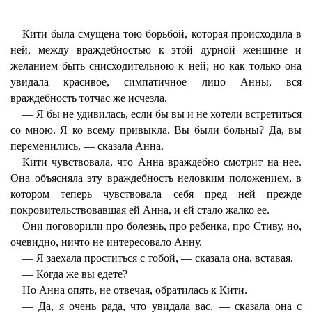
Кити была смущена тою борьбой, которая происходила в
ней, между враждебностью к этой дурной женщине и
желанием быть снисходительною к ней; но как только она
увидала красивое, симпатичное лицо Анны, вся
враждебность тотчас же исчезла.
— Я бы не удивилась, если бы вы и не хотели встретиться
со мною. Я ко всему привыкла. Вы были больны? Да, вы
переменились, — сказала Анна.
Кити чувствовала, что Анна враждебно смотрит на нее.
Она объясняла эту враждебность неловким положением, в
котором теперь чувствовала себя пред ней прежде
покровительствовавшая ей Анна, и ей стало жалко ее.
Они поговорили про болезнь, про ребенка, про Стиву, но,
очевидно, ничто не интересовало Анну.
— Я заехала проститься с тобой, — сказала она, вставая.
— Когда же вы едете?
Но Анна опять, не отвечая, обратилась к Кити.
— Да, я очень рада, что увидала вас, — сказала она с