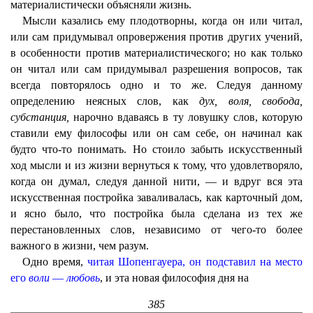
материалистически объясняли жизнь.
Мысли казались ему плодотворны, когда он или читал,
или сам придумывал опровержения против других учений,
в особенности против материалистического; но как только
он читал или сам придумывал разрешения вопросов, так
всегда повторялось одно и то же. Следуя данному
определению неясных слов, как
дух, воля, свобода,
субстанция,
нарочно вдаваясь в ту ловушку слов, которую
ставили ему философы или он сам себе, он начинал как
будто что-то понимать. Но стоило забыть искусственный
ход мысли и из жизни вернуться к тому, что удовлетворяло,
когда он думал, следуя данной нити, — и вдруг вся эта
искусственная постройка заваливалась, как карточный дом,
и ясно было, что постройка была сделана из тех же
перестановленных слов, независимо от чего-то более
важного в жизни, чем разум.
Одно время,
читая Шопенгауера, он подставил на место
его
воли
—
любовь
, и эта новая философия дня на
385