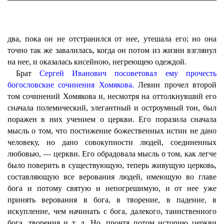
два, пока он не отстранился от нее, утешала его; но она
точно так же завалилась, когда он потом из жизни взглянул
на нее, и оказалась кисейною, негреющею одеждой.
Брат
Сергей Иванович посоветовал ему прочесть
богословские сочинения Хомякова.
Левин прочел второй
том сочинений Хомякова и, несмотря на оттолкнувший его
сначала полемический, элегантный и остроумный тон, был
поражен в них учением о церкви. Его поразила сначала
мысль о том, что постижение божественных истин не дано
человеку, но дано совокупности людей, соединенных
любовью, — церкви. Его обрадовала мысль о том, как легче
было поверить в существующую, теперь живущую церковь,
составляющую все верования людей, имеющую во главе
бога и потому святую и непогрешимую, и от нее уже
принять верования в бога, в творение, в падение, в
искупление, чем начинать с бога, далекого, таинственного
бога, творения и т. д. Но, прочтя потом историю церкви