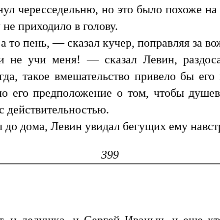
нул чересседельню, но это было похоже на 
 не приходило в голову.
 а то пень, — сказал кучер, поправляя за в
и не учи меня! — сказал Левин, раздос
егда, такое вмешательство привело бы его 
ло его предположение о том, чтобы душев
с действительностью.
ы до дома, Левин увидал бегущих ему навс
399
, и дедушка, и Сергей Иваныч, и еще кто