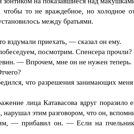
я зонтиком на показавшиеся над макушками
 чтобы то не враждебное, но холодное о
 установилось между братьями.
.
о вздумали приехать, — сказал он ему.
побеседуем, посмотрим. Спенсера прочли?
евин. — Впрочем, мне он не нужен теперь.
Отчего?
бедился, что разрешения занимающих меня 
ажение лица Катавасова вдруг поразило ег
, нарушал этим разговором, что он, вспомн
им, — прибавил он. — Если на пчельник,