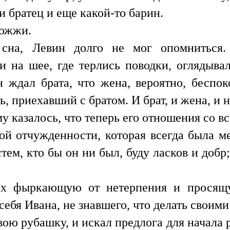
 братец и еще какой-то барин.
вожжи.
сна, Левин долго не мог опомниться.
на шее, где терлись поводки, оглядывал
н ждал брата, что жена, вероятно, беспок
ть, приехавший с братом. И брат, и жена, и
му казалось, что теперь его отношения со в
той отчужденности, которая всегда была м
стем, кто бы он ни был, буду ласков и доб
ах фыркающую от нетерпения и просящ
себя Ивана, не знавшего, что делать своим
ю рубашку, и искал предлога для начала ра