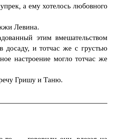
упрек, а ему хотелось любовного
ожжи Левина.
адованный этим вмешательством
в досаду, и тотчас же с грустью
ное настроение могло тотчас же
тречу Гришу и Таню.
-то, — говорили они, влезая на