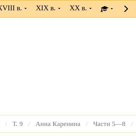
XVIII в.
XIX в.
XX в.
Т. 9
Анна Каренина
Части 5—8