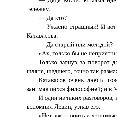
тележку.
— Да кто?
— Ужасно страшный! И вот т
Катавасова.
— Да старый или молодой? —
«Ах, только бы не неприятн
Только загнув за поворот 
шляпе, шедшего, точно так разма
Катавасов очень любил гов
занимавшихся философией; и в М
И один из таких разговоров, 
вспомнил Левин, узнав его.
«Нет, уж спорить и легкомыс