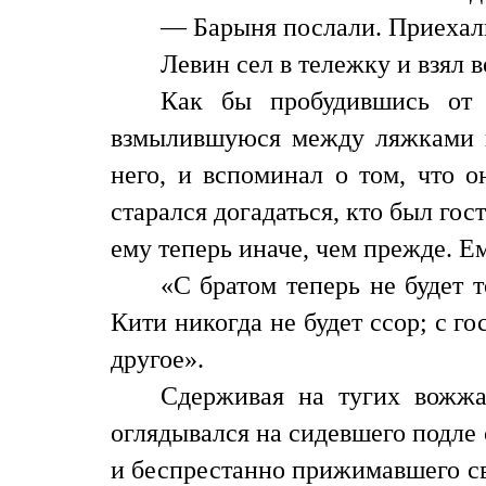
— Барыня послали. Приехали
Левин сел в тележку и взял 
Как бы пробудившись от 
взмылившуюся между ляжками и 
него, и вспоминал о том, что о
старался догадаться, кто был гос
ему теперь иначе, чем прежде. Е
«С братом теперь не будет 
Кити никогда не будет ссор; с го
другое».
Сдерживая на тугих вожж
оглядывался на сидевшего подле 
и беспрестанно прижимавшего сво