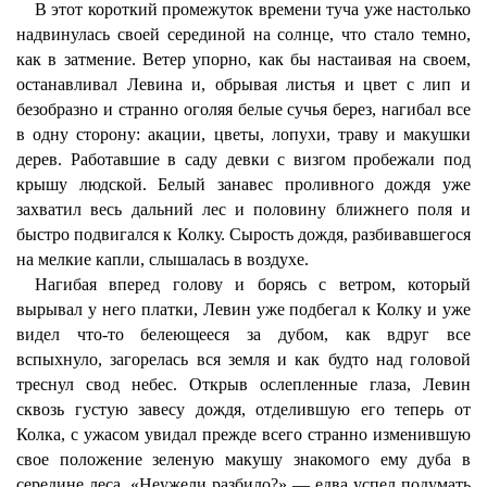
В этот короткий промежуток времени туча уже настолько
надвинулась своей серединой на солнце, что стало темно,
как в затмение. Ветер упорно, как бы настаивая на своем,
останавливал Левина и, обрывая листья и цвет с лип и
безобразно и странно оголяя белые сучья берез, нагибал все
в одну сторону: акации, цветы, лопухи, траву и макушки
дерев. Работавшие в саду девки с визгом пробежали под
крышу людской. Белый занавес проливного дождя уже
захватил весь дальний лес и половину ближнего поля и
быстро подвигался к Колку. Сырость дождя, разбивавшегося
на мелкие капли, слышалась в воздухе.
Нагибая вперед голову и борясь с ветром, который
вырывал у него платки, Левин уже подбегал к Колку и уже
видел что-то белеющееся за дубом, как вдруг все
вспыхнуло, загорелась вся земля и как будто над головой
треснул свод небес. Открыв ослепленные глаза, Левин
сквозь густую завесу дождя, отделившую его теперь от
Колка, с ужасом увидал прежде всего странно изменившую
свое положение зеленую макушу знакомого ему дуба в
середине леса. «Неужели разбило?» — едва успел подумать