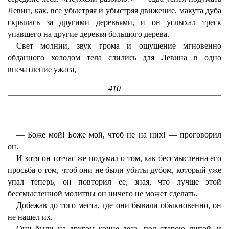
Левин, как, все убыстряя и убыстряя движение, макута дуба
скрылась за другими деревьями, и он услыхал треск
упавшего на другие деревья большого дерева.
Свет молнии, звук грома и ощущение мгновенно
обданного холодом тела слились для Левина в одно
впечатление ужаса,
410
— Боже мой! Боже мой, чтоб не на них! — проговорил
он.
И хотя он тотчас же подумал о том, как бессмысленна его
просьба о том, чтоб они не были убиты дубом, который уже
упал теперь, он повторил ее, зная, что лучше этой
бессмысленной молитвы он ничего не может сделать.
Добежав до того места, где они бывали обыкновенно, он
не нашел их.
Они были на другом конце леса, под старою липой, и