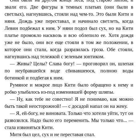
звали его. Две фигуры в темных платьях (они были в
светлых), нагнувшись, стояли над чем-то. Это были Кити и
няня. Дождь уже переставал, и начинало светлеть, когда
Левин подбежал к ним. У няни подол был сух, но на Кити
платье промокло насквозь и всю облепило ее. Хотя дождя
уже не было, они все еще стояли в том же положении, в
которое они стали, когда разразилась гроза. Обе стояли,
нагнувшись над тележкой с зеленым зонтиком.
— Живы? Целы? Слава богу! — проговорил он, шлепая
по неубравшейся воде сбивавшеюся, полною воды
ботинкой и подбегая к ним.
Румяное и мокрое лицо Кити было обращено к нему и
робко улыбалось из-под изменившей форму шляпы.
— Ну, как тебе не совестно! Я не понимаю, как можно
быть такой неосторожной! — с досадой напал он на жену.
— Я, ей-богу, не виновата. Только что хотели уйти, тут он
развозился. Надо было его переменить. Мы только что... —
стала извиняться Кити.
Митя был цел, сух и не переставая спал.