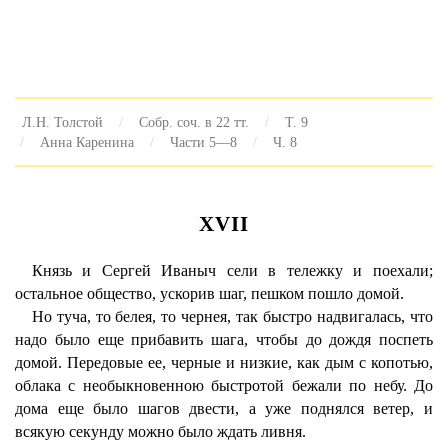
Л.Н. Толстой
Собр. соч. в 22 тт.
Т. 9
Анна Каренина
Части 5—8
Ч. 8
XVII
Князь и Сергей Иваныч сели в тележку и поехали;
остальное общество, ускорив шаг, пешком пошло домой.
Но туча, то белея, то чернея, так быстро надвигалась, что
надо было еще прибавить шага, чтобы до дождя поспеть
домой. Передовые ее, черные и низкие, как дым с копотью,
облака с необыкновенною быстротой бежали по небу. До
дома еще было шагов двести, а уже поднялся ветер, и
всякую секунду можно было ждать ливня.