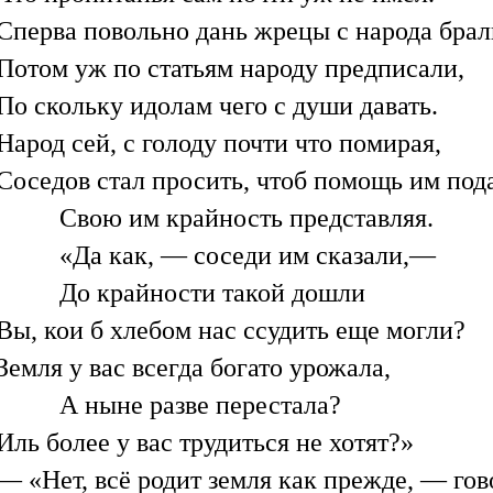
Сперва повольно дань жрецы с народа брал
Потом уж по статьям народу предписали,
По скольку идолам чего с души давать.
Народ сей, с голоду почти что помирая,
Соседов стал просить, чтоб помощь им пода
Свою им крайность представляя.
«Да как, — соседи им сказали,—
До крайности такой дошли
Вы, кои б хлебом нас ссудить еще могли?
Земля у вас всегда богато урожала,
А ныне разве перестала?
Иль более у вас трудиться не хотят?»
— «Нет, всё родит земля как прежде, — гов