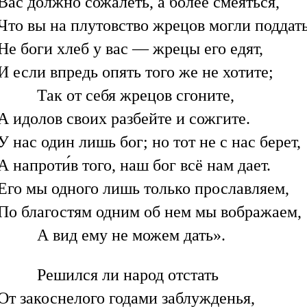
Вас должно сожалеть, а более смеяться,
Что вы на плутовство жрецов могли поддать
Не боги хлеб у вас — жрецы его едят,
И если впредь опять того же не хотите;
Так от себя жрецов сгоните,
А идолов своих разбейте и сожгите.
У нас один лишь бог; но тот не с нас берет,
А напроти́в того, наш бог всё нам дает.
Его мы одного лишь только прославляем,
По благостям одним об нем мы вображаем,
А вид ему не можем дать».
Решился ли народ отстать
От закоснелого годами заблужденья,