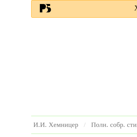
И.И. Хемницер
Полн. собр. ст