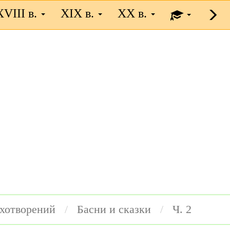
XVIII в.
XIX в.
XX в.
ихотворений
Басни и сказки
Ч. 2