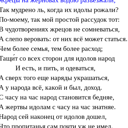
Жрецы на жерновах водою разъезжали;
Так мудрено ль, когда их идолы рожали?
По-моему, так мой простой рассудок тот:
В чудотворениях жрецов не сомневаться,
А слепо веровать: от них всё может статься.
Чем более семья, тем более расход;
Тащи́т со всех сторон для идолов народ
И есть, и пить, и одеваться,
А сверх того еще наряды украшаться,
А у народа всё, какой и был, доход.
С часу на час народ становится бедняе,
А жертвы идолам с часу на час знатняе.
Народ сей наконец от идолов дошел,
Что пропитанья сам почти уж не имел.