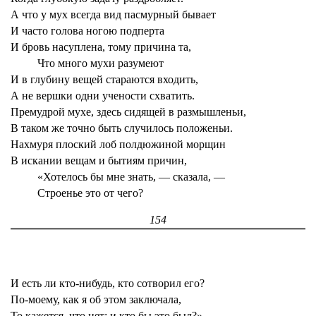
А что у мух всегда вид пасмурный бывает
И часто голова ногою подперта
И бровь насуплена, тому причина та,
Что много мухи разумеют
И в глубину вещей стараются входить,
А не вершки одни учености схватить.
Премудрой мухе, здесь сидящей в размышленьи,
В таком же точно быть случилось положеньи.
Нахмуря плоский лоб полдюжиной морщин
В искании вещам и бытиям причин,
«Хотелось бы мне знать, — сказала, —
Строенье это от чего?
154
И есть ли кто-нибудь, кто сотворил его?
По-моему, как я об этом заключала,
То кажется, что нет; и кто бы это был?»