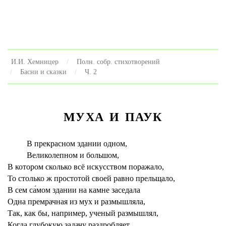
И.И. Хемницер
Полн. собр. стихотворений
Басни и сказки
Ч. 2
МУХА И ПАУК
В прекрасном здании одном,
Великолепном и большом,
В котором сколько всё искусством поражало,
То столько ж простотой своей равно прельщало,
В сем са́мом здании на камне заседала
Одна премрачная из мух и размышляла,
Так, как бы, например, ученый размышлял,
Когда глубокую задачу раздробляет.